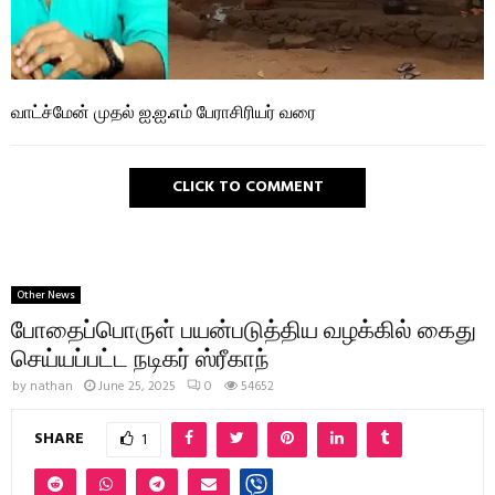
வாட்ச்மேன் முதல் ஐ.ஐ.எம் பேராசிரியர் வரை
CLICK TO COMMENT
Other News
போதைப்பொருள் பயன்படுத்திய வழக்கில் கைது
செய்யப்பட்ட நடிகர் ஸ்ரீகாந்
by
nathan
June 25, 2025
0
54652
SHARE
1