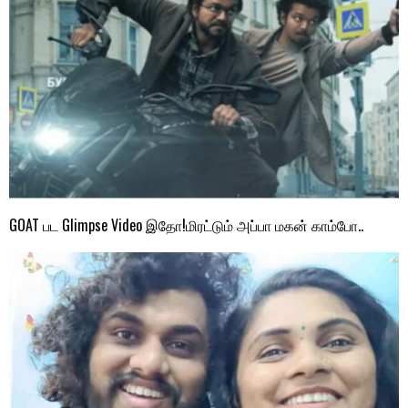
GOAT பட Glimpse Video இதோ!மிரட்டும் அப்பா மகன் காம்போ..