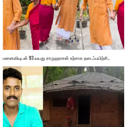
மனைவியுடன் 93 வயது சாருஹாசன் உற்சாக நடைப்பயிற்சி..