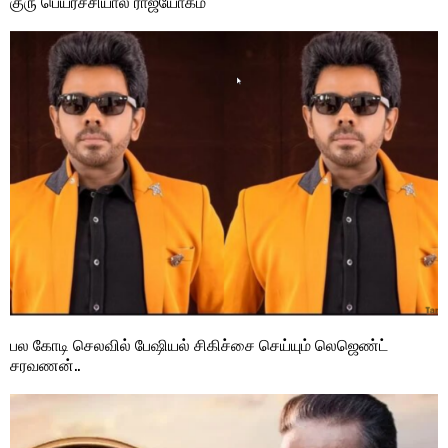
குரு பெயர்ச்சியால் ராஜயோகம்
பல கோடி செலவில் பேஷியல் சிகிச்சை செய்யும் லெஜெண்ட்
சரவணன்..