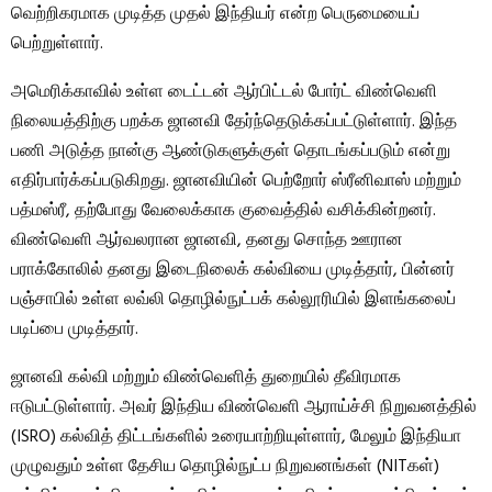
வெற்றிகரமாக முடித்த முதல் இந்தியர் என்ற பெருமையைப்
பெற்றுள்ளார்.
அமெரிக்காவில் உள்ள டைட்டன் ஆர்பிட்டல் போர்ட் விண்வெளி
நிலையத்திற்கு பறக்க ஜானவி தேர்ந்தெடுக்கப்பட்டுள்ளார். இந்த
பணி அடுத்த நான்கு ஆண்டுகளுக்குள் தொடங்கப்படும் என்று
எதிர்பார்க்கப்படுகிறது. ஜானவியின் பெற்றோர் ஸ்ரீனிவாஸ் மற்றும்
பத்மஸ்ரீ, தற்போது வேலைக்காக குவைத்தில் வசிக்கின்றனர்.
விண்வெளி ஆர்வலரான ஜானவி, தனது சொந்த ஊரான
பராக்கோலில் தனது இடைநிலைக் கல்வியை முடித்தார், பின்னர்
பஞ்சாபில் உள்ள லவ்லி தொழில்நுட்பக் கல்லூரியில் இளங்கலைப்
படிப்பை முடித்தார்.
ஜானவி கல்வி மற்றும் விண்வெளித் துறையில் தீவிரமாக
ஈடுபட்டுள்ளார். அவர் இந்திய விண்வெளி ஆராய்ச்சி நிறுவனத்தில்
(ISRO) கல்வித் திட்டங்களில் உரையாற்றியுள்ளார், மேலும் இந்தியா
முழுவதும் உள்ள தேசிய தொழில்நுட்ப நிறுவனங்கள் (NITகள்)