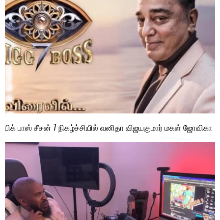
பிக் பாஸ் சீசன் 7 நிகழ்ச்சியில் வனிதா விஜயகுமார் மகள் ஜோவிகா