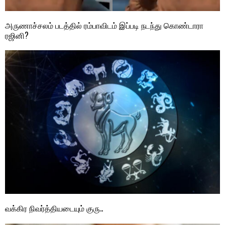
அருணாச்சலம் படத்தில் ரம்பாவிடம் இப்படி நடந்து கொண்டாரா
ரஜினி?
வக்கிர நிவர்த்தியடையும் குரு..