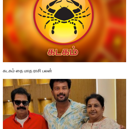
கடகம் தை மாத ராசி பலன்