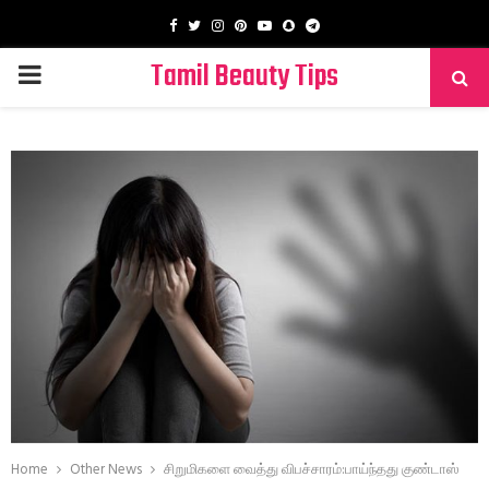
Facebook
Twitter
Instagram
Pinterest
Youtube
Snapchat
Telegram
Tamil Beauty Tips
PRIMARY
MENU
Home
Other News
சிறுமிகளை வைத்து விபச்சாரம்:பாய்ந்தது குண்டாஸ்