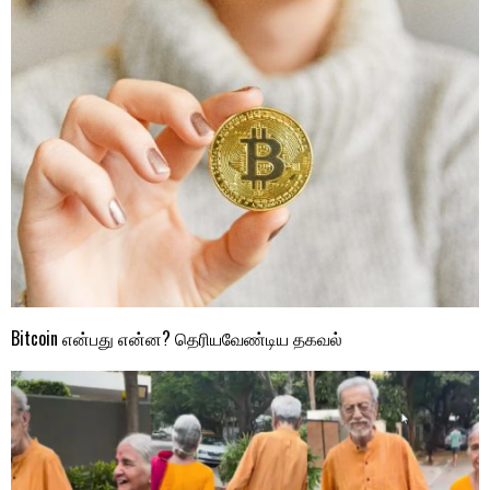
Bitcoin என்பது என்ன? தெரியவேண்டிய தகவல்