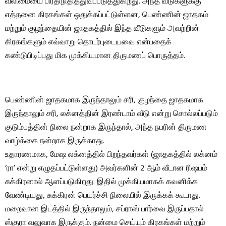
வலிமையை பிரதிநிதித்துவப்படுத்துகிறது. அந்த வீடுகளுக்கு
எத்தனை கிரகங்கள் ஒதுக்கப்பட்டுள்ளன, பெண்ணின் ஜாதகம்
மற்றும் குழந்தையின் ஜாதகத்தில் இந்த வீடுகளும் அவற்றின்
கிரகங்களும் எவ்வாறு தொடர்புடையவை என்பதைக்
கண்டுபிடிப்பது மிக முக்கியமான திருமணப் பொருத்தம்.
பெண்ணின் ஜாதகமாக இருந்தாலும் சரி, குழந்தை ஜாதகமாக
இருந்தாலும் சரி, லக்னத்தின் இரண்டாம் வீடு என்று சொல்லப்படும்
குடும்பத்தின் நிலை நன்றாக இருந்தால், அந்த நபரின் திருமண
வாழ்க்கை நன்றாக இருக்காது.
உதாரணமாக, மேஷ லக்னத்தில் பிறந்தவர்கள் (ஜாதகத்தில் லக்னம்
‘ரா’ என்று எழுதப்பட்டுள்ளது) அவர்களின் 2 ஆம் வீடான ரிஷபம்
சுக்கிரனால் ஆளப்படுகிறது. இதில் முக்கியமாகக் கவனிக்க
வேண்டியது, சுக்கிரன் பெயர்ச்சி நிலையில் இருக்கக் கூடாது.
மறைவான இடத்தில் இருந்தாலும், சப்ராஸ் பார்வை இருப்பதால்
ஸ்குரா வலுவாக இருக்கும். நன்மை செய்யும் கிரகங்கள் மற்றும்