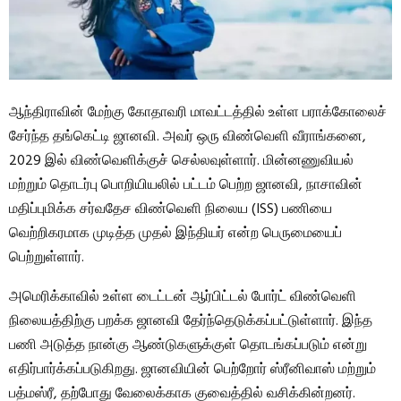
ஆந்திராவின் மேற்கு கோதாவரி மாவட்டத்தில் உள்ள பராக்கோலைச்
சேர்ந்த தங்கெட்டி ஜானவி. அவர் ஒரு விண்வெளி வீராங்கனை,
2029 இல் விண்வெளிக்குச் செல்லவுள்ளார். மின்னணுவியல்
மற்றும் தொடர்பு பொறியியலில் பட்டம் பெற்ற ஜானவி, நாசாவின்
மதிப்புமிக்க சர்வதேச விண்வெளி நிலைய (ISS) பணியை
வெற்றிகரமாக முடித்த முதல் இந்தியர் என்ற பெருமையைப்
பெற்றுள்ளார்.
அமெரிக்காவில் உள்ள டைட்டன் ஆர்பிட்டல் போர்ட் விண்வெளி
நிலையத்திற்கு பறக்க ஜானவி தேர்ந்தெடுக்கப்பட்டுள்ளார். இந்த
பணி அடுத்த நான்கு ஆண்டுகளுக்குள் தொடங்கப்படும் என்று
எதிர்பார்க்கப்படுகிறது. ஜானவியின் பெற்றோர் ஸ்ரீனிவாஸ் மற்றும்
பத்மஸ்ரீ, தற்போது வேலைக்காக குவைத்தில் வசிக்கின்றனர்.