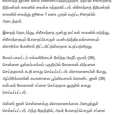
ஸ்ரீகாந்த் ஜாமீன் கோரி விண்ணப்பித்திருந்தார். நீதிபதி ஸ்ரீகாந்தை
நீதிமன்றக் காவலில் வைக்க உத்தரவிட்டார். ஸ்ரீகாந்தை நீதிமன்றக்
காவலில் வைத்து ஜூலை 7 வரை முதல் வகுப்பு சிறையில்
அடைத்தார்.
இதைத் தொடர்ந்து, ஸ்ரீகாந்தை மூன்று நாட்கள் காவலில் எடுத்து,
ஸ்ரீகாந்தையும் போதைப்பொருள் பயன்படுத்தியவர்களையும்
விசாரிக்க போலீசார் திட்டமிட்டுள்ளதாக கூறப்படுகிறது.
சேலம் மாவட்டம் சங்ககிரியைச் சேர்ந்த பிரதீப் குமார் (38),
சென்னை நுங்கம்பாக்கம் பகுதியில் கோகைன் விற்பனை
செய்ததாகக் கூறி கைது செய்யப்பட்டார். விசாரணையின் போது, ​​
ஆப்பிரிக்காவின் கயானாவை பூர்வீகமாகக் கொண்ட ஜான் (38)
என்பவர் கோகைன் சப்ளை செய்ததாக ஓசூரில் கைது
செய்யப்பட்டார்.
பின்னர் ஜான் சென்னைக்கு விசாரணைக்காக அழைத்துச்
செல்லப்பட்டார். அந்த நேரத்தில், அவர் போதைப்பொருள் சப்ளை