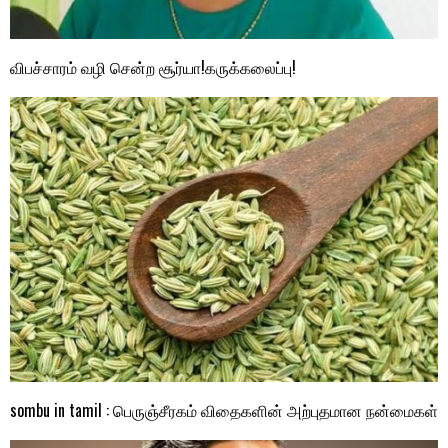
விபச்சாரம் வழி சென்ற சூர்யா!கருக்கலைப்பு!
sombu in tamil : பெருஞ்சீரகம் விதைகளின் அற்புதமான நன்மைகள்