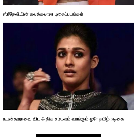
ஸ்ரீதேவியின் கலக்கலான புகைப்படங்கள்
நயன்தாராவை விட அதிக சம்பளம் வாங்கும் ஒரே தமிழ் நடிகை