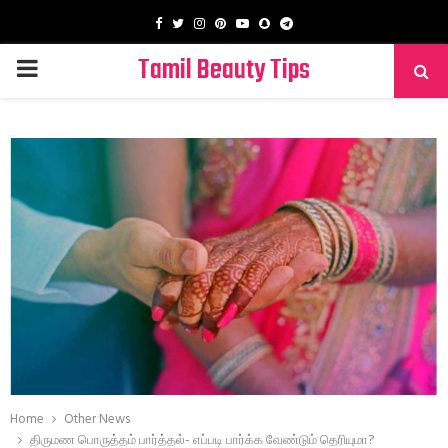
Facebook
Twitter
Instagram
Pinterest
Youtube
Snapchat
Telegram
Tamil Beauty Tips
PRIMARY
MENU
Home
Other News
திருமண பொருத்தம் பார்த்தல்- எப்படி பார்க்க வேண்டும் தெரியுமா?