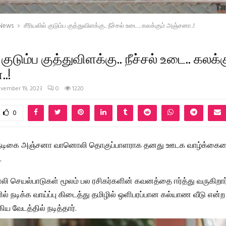
 News
சீரியலில் குடும்ப குத்துவிளக்கு.. நீச்சல் உடை.. கலக்கும் அஞ்சனா..!
 குடும்ப குத்துவிளக்கு.. நீச்சல் உடை.. கலக்க
.!
vember 19, 2023
0
1220
0
ல் நடிகை அஞ்சனா வானொலி தொகுப்பாளராக தனது ஊடக வாழ்க்கை
.
செயல்பாடுகள் மூலம் பல ரசிகர்களின் கவனத்தை ஈர்த்து வருகிறார
ல் நடிக்க வாய்ப்பு கிடைத்து தமிழில் ஒளிபரப்பான கல்யாண வீடு என்ற
ிய வேடத்தில் நடித்தார்.