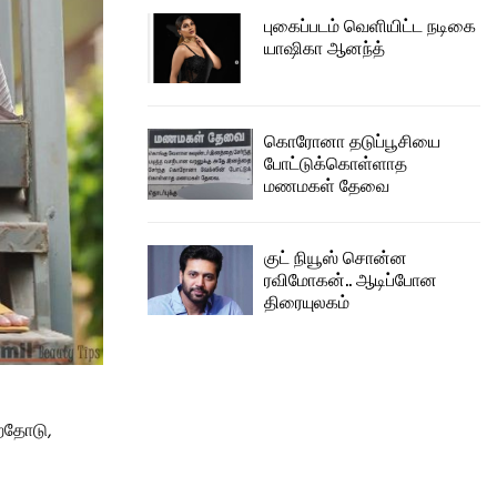
புகைப்படம் வெளியிட்ட நடிகை
யாஷிகா ஆனந்த்
கொரோனா தடுப்பூசியை
போட்டுக்கொள்ளாத
மணமகள் தேவை
குட் நியூஸ் சொன்ன
ரவிமோகன்.. ஆடிப்போன
திரையுலகம்
்றதோடு,