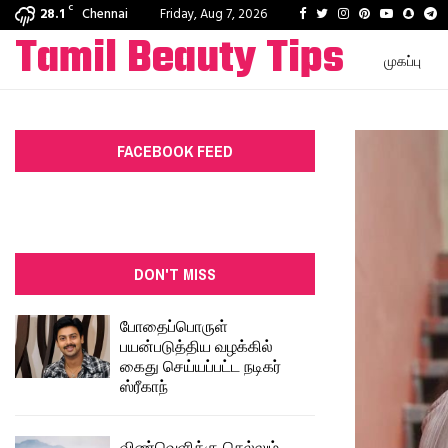
C
Facebook
Twitter
Instagram
Pinterest
Youtube
Snapc
T
28.1
Chennai
Friday, Aug 7, 2026
Tamil Beauty Tips
முகப்பு
FACEBOOK FEED
DON'T MISS
போதைப்பொருள்
பயன்படுத்திய வழக்கில்
கைது செய்யப்பட்ட நடிகர்
ஸ்ரீகாந்
விண்வெளிக்கு செல்லும்