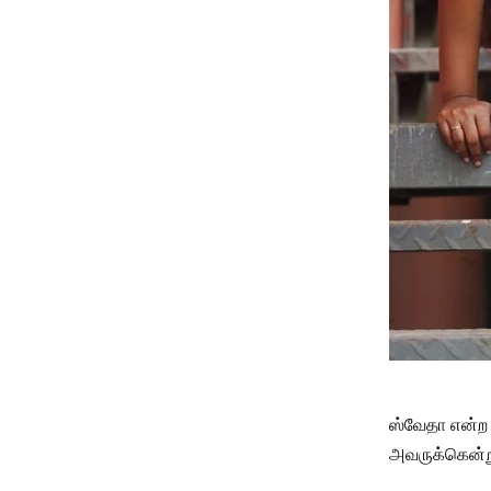
ஸ்வேதா என்ற க
அவருக்கென்று