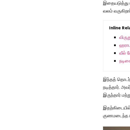
இதையடுத்து ம
வலம் வருகிறார
Inline Re
விருத
ஹராப
வீல் 
நடிக
இந்தத் தொடர் 
நடித்தார். அவ
இருந்தார் மற
இதற்கிடையில்
குணமடைந்த பி