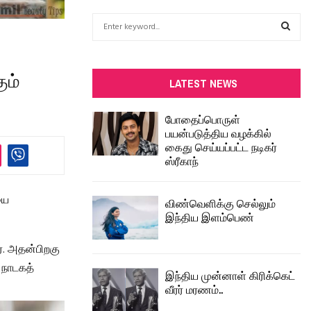
S
e
a
S
r
ும்
c
E
LATEST NEWS
h
f
A
போதைப்பொருள்
o
பயன்படுத்திய வழக்கில்
r
R
கைது செய்யப்பட்ட நடிகர்
:
ஸ்ரீகாந்
C
H
யை
விண்வெளிக்கு செல்லும்
இந்திய இளம்பெண்
். அதன்பிறகு
 நாடகத்
இந்திய முன்னாள் கிரிக்கெட்
வீரர் மரணம்..