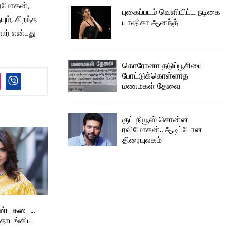
திரமோகன்,
புகைப்படம் வெளியிட்ட நடிகை
ும், சிறந்த
யாஷிகா ஆனந்த்
ார் என்பது
கொரோனா தடுப்பூசியை
போட்டுக்கொள்ளாத
மணமகள் தேவை
குட் நியூஸ் சொன்ன
ரவிமோகன்.. ஆடிப்போன
திரையுலகம்
மாண்ட கடை…
தொடங்கிய