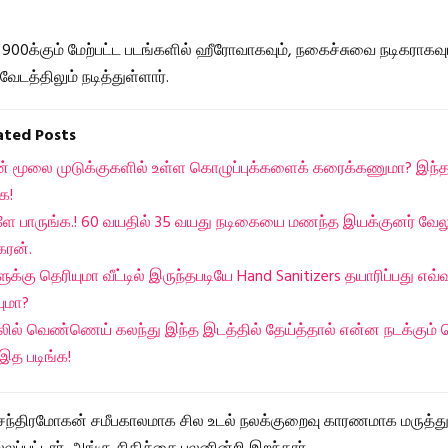
900க்கும் மேற்பட்ட படங்களில் ஹீரோவாகவும், நகைச்சுவை நடிகராகவும
வேடத்திலும் நடித்துள்ளார்.
lated Posts
ன் மூலை முடுக்குகளில் உள்ள கொழுப்புக்களைக் கரைக்கணுமா? இந்த
்க!
களே பாருங்க.! 60 வயதில் 35 வயது நடிகையை மணந்த இயக்குனர் வேல
கரன்.
ுக்கு தெரியுமா வீட்டில் இருந்தபடியே Hand Sanitizers தயாரிப்பது எவ்
ுமா?
லில் வெண்ணெய் கலந்து இந்த இடத்தில் தேய்த்தால் என்ன நடக்கும் தெ
இத படிங்க!
 சந்திரமோகன் சமீபகாலமாக சில உடல் நலக்குறைவு காரணமாக மருத்