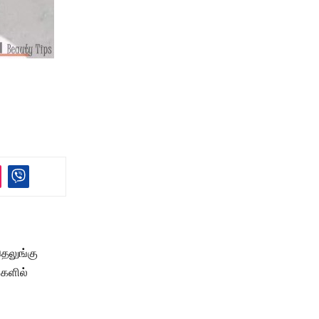
தெலுங்கு
்களில்