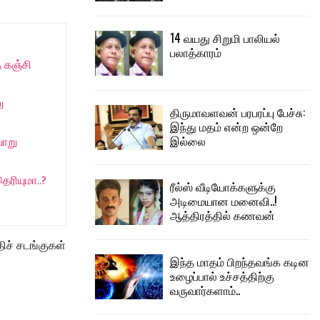
14 வயது சிறுமி பாலியல்
பலாத்காரம்
 கஞ்சி
ு
திருமாவளவன் பரபரப்பு பேச்சு:
இந்து மதம் என்ற ஒன்றே
இல்லை
வாறு
ரியுமா..?
ரீல்ஸ் வீடியோக்களுக்கு
அடிமையான மனைவி..!
ஆத்திரத்தில் கணவன்
ிச் சடங்குகள்
இந்த மாதம் பிறந்தவங்க கடின
உழைப்பால் உச்சத்திற்கு
வருவார்களாம்..