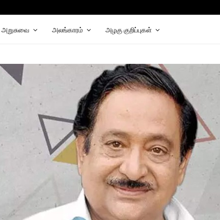
hat
elegram
அறுசுவை
அலங்காரம்
அழகு குறிப்புகள்