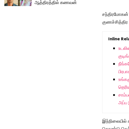
ஆத்திரத்தில் கணவன்
சந்திரமோகன் 
குணச்சித்திர 
Inline Re
உடலி
குடிங
நீங்
பிரபா
உங்கள
தெரிய
சாம்ப
அப்ப 
இந்நிலையில்