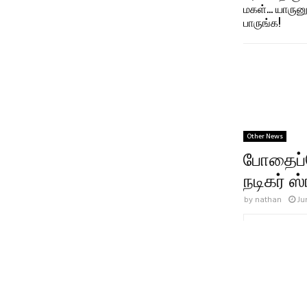
மகள்… யாருனு
பாருங்க!
Other News
போதைப்ப
நடிகர் ஸ்
by
nathan
Ju
SHARE