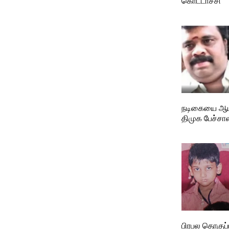
நடிகையை ஆப
திமுக பேச்சாள
பிரபல தொகுப்