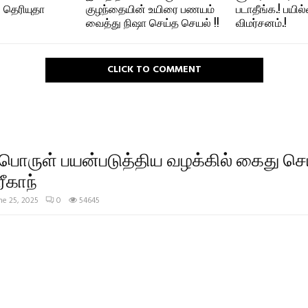
 தெரியுதா
குழந்தையின் உயிரை பணயம்
படாதீங்க.! பயில
வைத்து நிஷா செய்த செயல் !!
விமர்சனம்.!
CLICK TO COMMENT
ொருள் பயன்படுத்திய வழக்கில் கைது செய
ரீகாந்
ne 25, 2025
0
54645
1