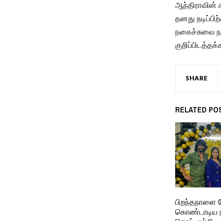
ஆந்திராவின் க
தனது நடிப்பிற
நகைச்சுவை நடி
குறிப்பிடத்தக்
SHARE
RELATED PO
பிறந்தநாளை
கொண்டாடிய ந
கொட்டாச்சி