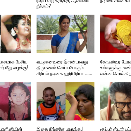
நீக்கம்?
ாசமாக பேசிய
வயதானவரை இரண்டாவது
கோடீஸ்வர யோகம
ர் மீது வழக்கு!
திருமணம் செய்யபோகும்
உங்களுக்கு உண
சீரியல் நடிகை ஹரிபிரியா ……..
என்ன சொல்கிற
பாளினியின்
இதை நீங்களே பாருங்க.!
சூப்பர் ஸ்டார் ப