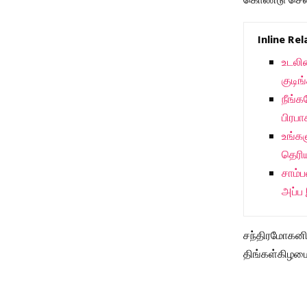
கொண்டு செல்ல
Inline Re
உடலி
குடிங
நீங்
பிரபா
உங்கள
தெரிய
சாம்ப
அப்ப 
சந்திரமோகனின
திங்கள்கிழமை