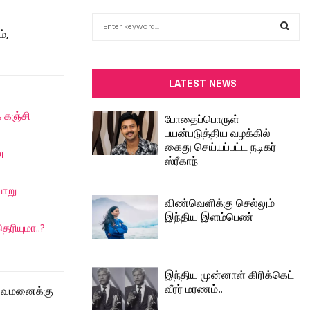
S
்,
e
a
S
r
c
E
LATEST NEWS
h
f
A
 கஞ்சி
போதைப்பொருள்
o
பயன்படுத்திய வழக்கில்
r
R
கைது செய்யப்பட்ட நடிகர்
:
ு
ஸ்ரீகாந்
C
வாறு
H
விண்வெளிக்கு செல்லும்
இந்திய இளம்பெண்
ரியுமா..?
இந்திய முன்னாள் கிரிக்கெட்
வீரர் மரணம்..
துவமனைக்கு