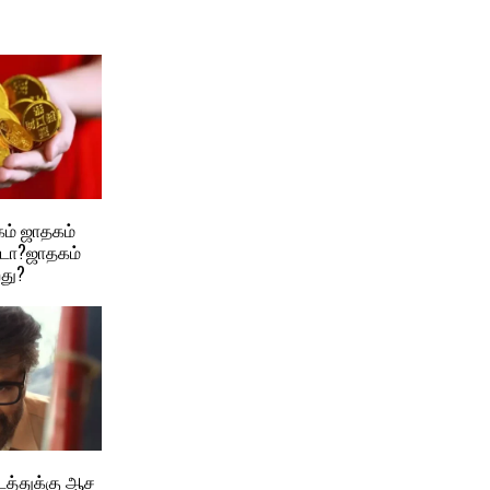
் ஜாதகம் ​
்டா?ஜாதகம்
து?
ட்டத்துக்கு ஆச