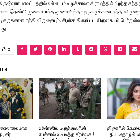
ிருஷ்ணா மாவட்டத்தில் உள்ள பமிடிமுக்காலா கிராமத்தில் பிறந்த சந்
்காக இரண்டு முறை சிறந்த குணச்சித்திர நடிகருக்கான நந்தி விருதைய
கருக்கான நந்தி விருதையும், சிறந்த திரைப்பட விருதையும் பெற்றுள்ள
கது.
0
STS
 கோலாகலமாக
உக்ரேனிய மருத்துவரின்
தி.நகரில் பிர
டிகர்
பேச்சால் வெடித்த சர்ச்சை !
புதிய தொழில் 
ரஷ்ய வீரர்களுக்கு ஆண்மை
நடிகை சினேகா