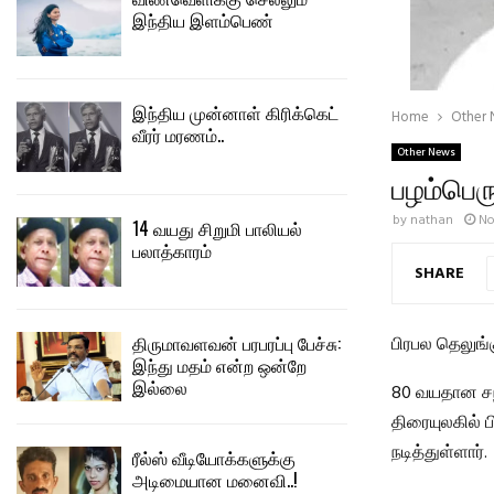
இந்திய இளம்பெண்
இந்திய முன்னாள் கிரிக்கெட்
Home
Other
வீரர் மரணம்..
Other News
பழம்பெர
by
nathan
No
14 வயது சிறுமி பாலியல்
பலாத்காரம்
SHARE
திருமாவளவன் பரபரப்பு பேச்சு:
பிரபல தெலுங்
இந்து மதம் என்ற ஒன்றே
இல்லை
80 வயதான சந்த
திரையுலகில் 
நடித்துள்ளார்.
ரீல்ஸ் வீடியோக்களுக்கு
அடிமையான மனைவி..!