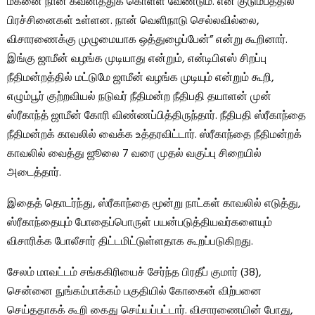
மகனை நான் கவனித்துக் கொள்ள வேண்டும். என் குடும்பத்தில்
பிரச்சினைகள் உள்ளன. நான் வெளிநாடு செல்லவில்லை,
விசாரணைக்கு முழுமையாக ஒத்துழைப்பேன்” என்று கூறினார்.
இங்கு ஜாமீன் வழங்க முடியாது என்றும், என்டிபிஎஸ் சிறப்பு
நீதிமன்றத்தில் மட்டுமே ஜாமீன் வழங்க முடியும் என்றும் கூறி,
எழும்பூர் குற்றவியல் நடுவர் நீதிமன்ற நீதிபதி தயாளன் முன்
ஸ்ரீகாந்த் ஜாமீன் கோரி விண்ணப்பித்திருந்தார். நீதிபதி ஸ்ரீகாந்தை
நீதிமன்றக் காவலில் வைக்க உத்தரவிட்டார். ஸ்ரீகாந்தை நீதிமன்றக்
காவலில் வைத்து ஜூலை 7 வரை முதல் வகுப்பு சிறையில்
அடைத்தார்.
இதைத் தொடர்ந்து, ஸ்ரீகாந்தை மூன்று நாட்கள் காவலில் எடுத்து,
ஸ்ரீகாந்தையும் போதைப்பொருள் பயன்படுத்தியவர்களையும்
விசாரிக்க போலீசார் திட்டமிட்டுள்ளதாக கூறப்படுகிறது.
சேலம் மாவட்டம் சங்ககிரியைச் சேர்ந்த பிரதீப் குமார் (38),
சென்னை நுங்கம்பாக்கம் பகுதியில் கோகைன் விற்பனை
செய்ததாகக் கூறி கைது செய்யப்பட்டார். விசாரணையின் போது, ​​