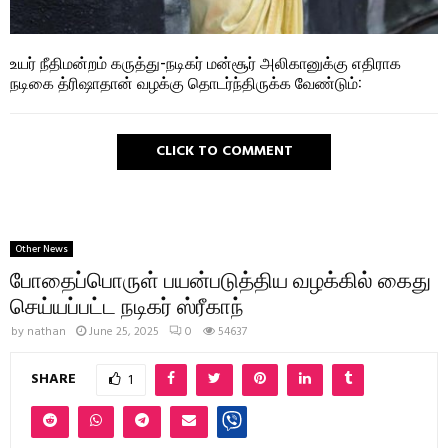
உயர் நீதிமன்றம் கருத்து-நடிகர் மன்சூர் அலிகானுக்கு எதிராக
நடிகை த்ரிஷாதான் வழக்கு தொடர்ந்திருக்க வேண்டும்:
CLICK TO COMMENT
Other News
போதைப்பொருள் பயன்படுத்திய வழக்கில் கைது
செய்யப்பட்ட நடிகர் ஸ்ரீகாந்
by
nathan
June 25, 2025
0
54637
SHARE
1