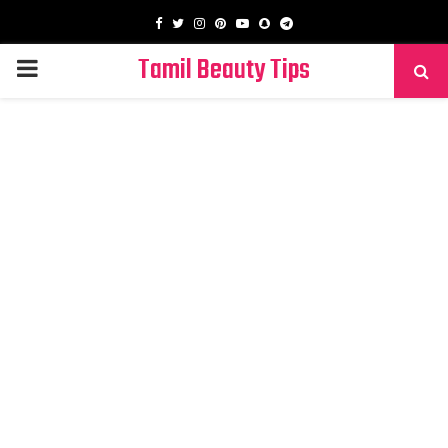
Facebook
Twitter
Instagram
Pinterest
Youtube
Snapchat
Telegram
Tamil Beauty Tips
PRIMARY
MENU