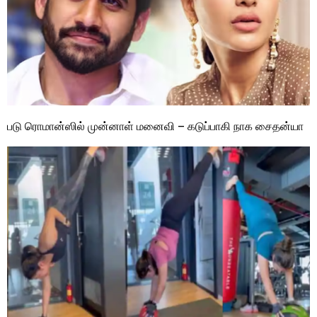
படு ரொமான்ஸில் முன்னாள் மனைவி – கடுப்பாகி நாக சைதன்யா