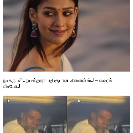
நடிகருடன்.. நயன்தாரா படு சூடான ரொமான்ஸ்..! – வைரல்
வீடியோ..!