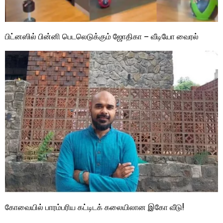
பிட்னஸில் பின்னி பெடலெடுக்கும் ஜோதிகா – வீடியோ வைரல்
கோவையில் பாரம்பரிய கட்டிடக் கலையிலான இகோ வீடு!