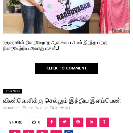
ரகுவரனின் நிறைவேறாத ஆசையை அவர் இறந்த பிறகு
நிறைவேற்றிய அவரது மகன்..!
CLICK TO COMMENT
Other News
விண்வெளிக்கு செல்லும் இந்திய இளம்பெண்
by
nathan
June 25, 2025
0
704
SHARE
0