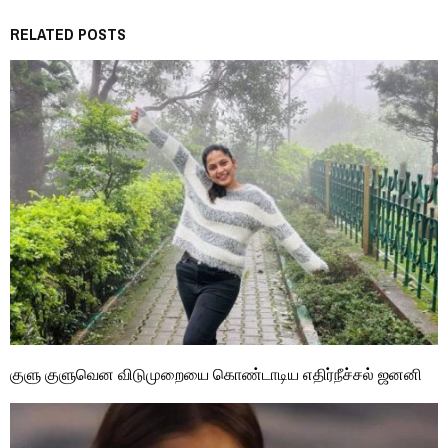
RELATED POSTS
குளு குளுவென விடுமுறையை கொண்டாடிய எதிர்நீச்சல் ஜனனி