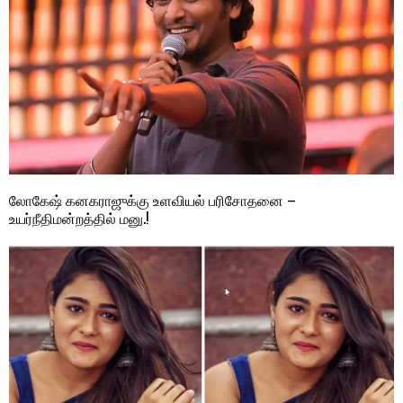
லோகேஷ் கனகராஜுக்கு உளவியல் பரிசோதனை –
உயர்நீதிமன்றத்தில் மனு.!