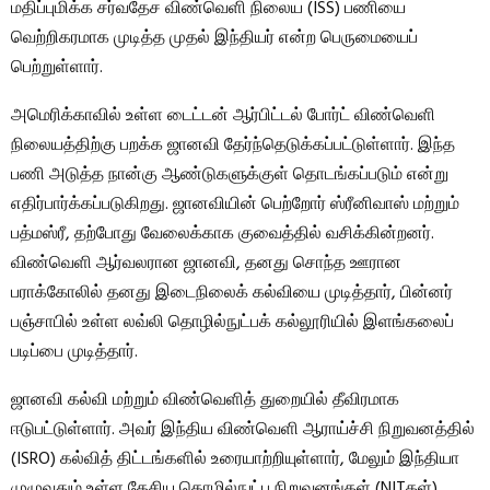
மதிப்புமிக்க சர்வதேச விண்வெளி நிலைய (ISS) பணியை
வெற்றிகரமாக முடித்த முதல் இந்தியர் என்ற பெருமையைப்
பெற்றுள்ளார்.
அமெரிக்காவில் உள்ள டைட்டன் ஆர்பிட்டல் போர்ட் விண்வெளி
நிலையத்திற்கு பறக்க ஜானவி தேர்ந்தெடுக்கப்பட்டுள்ளார். இந்த
பணி அடுத்த நான்கு ஆண்டுகளுக்குள் தொடங்கப்படும் என்று
எதிர்பார்க்கப்படுகிறது. ஜானவியின் பெற்றோர் ஸ்ரீனிவாஸ் மற்றும்
பத்மஸ்ரீ, தற்போது வேலைக்காக குவைத்தில் வசிக்கின்றனர்.
விண்வெளி ஆர்வலரான ஜானவி, தனது சொந்த ஊரான
பராக்கோலில் தனது இடைநிலைக் கல்வியை முடித்தார், பின்னர்
பஞ்சாபில் உள்ள லவ்லி தொழில்நுட்பக் கல்லூரியில் இளங்கலைப்
படிப்பை முடித்தார்.
ஜானவி கல்வி மற்றும் விண்வெளித் துறையில் தீவிரமாக
ஈடுபட்டுள்ளார். அவர் இந்திய விண்வெளி ஆராய்ச்சி நிறுவனத்தில்
(ISRO) கல்வித் திட்டங்களில் உரையாற்றியுள்ளார், மேலும் இந்தியா
முழுவதும் உள்ள தேசிய தொழில்நுட்ப நிறுவனங்கள் (NITகள்)