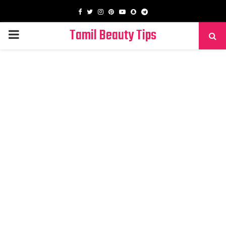
Facebook
Twitter
Instagram
Pinterest
Youtube
Snapchat
Telegram
Tamil Beauty Tips
PRIMARY
MENU