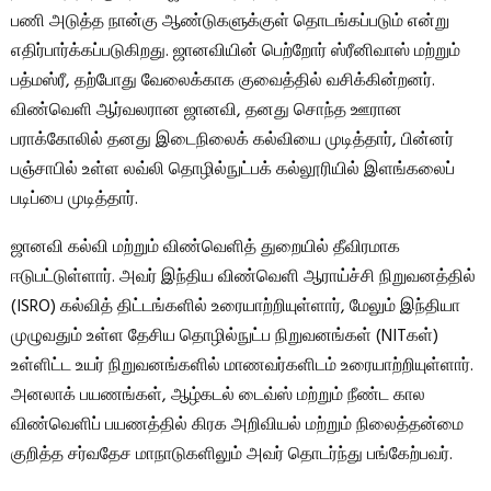
பணி அடுத்த நான்கு ஆண்டுகளுக்குள் தொடங்கப்படும் என்று
எதிர்பார்க்கப்படுகிறது. ஜானவியின் பெற்றோர் ஸ்ரீனிவாஸ் மற்றும்
பத்மஸ்ரீ, தற்போது வேலைக்காக குவைத்தில் வசிக்கின்றனர்.
விண்வெளி ஆர்வலரான ஜானவி, தனது சொந்த ஊரான
பராக்கோலில் தனது இடைநிலைக் கல்வியை முடித்தார், பின்னர்
பஞ்சாபில் உள்ள லவ்லி தொழில்நுட்பக் கல்லூரியில் இளங்கலைப்
படிப்பை முடித்தார்.
ஜானவி கல்வி மற்றும் விண்வெளித் துறையில் தீவிரமாக
ஈடுபட்டுள்ளார். அவர் இந்திய விண்வெளி ஆராய்ச்சி நிறுவனத்தில்
(ISRO) கல்வித் திட்டங்களில் உரையாற்றியுள்ளார், மேலும் இந்தியா
முழுவதும் உள்ள தேசிய தொழில்நுட்ப நிறுவனங்கள் (NITகள்)
உள்ளிட்ட உயர் நிறுவனங்களில் மாணவர்களிடம் உரையாற்றியுள்ளார்.
அனலாக் பயணங்கள், ஆழ்கடல் டைவ்ஸ் மற்றும் நீண்ட கால
விண்வெளிப் பயணத்தில் கிரக அறிவியல் மற்றும் நிலைத்தன்மை
குறித்த சர்வதேச மாநாடுகளிலும் அவர் தொடர்ந்து பங்கேற்பவர்.