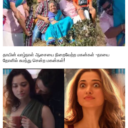
தாயின் வாழ்நாள் ஆசையை நிறைவேற்ற மகன்கள் -தாயை
தோளில் சுமந்து சென்ற மகன்கள்!