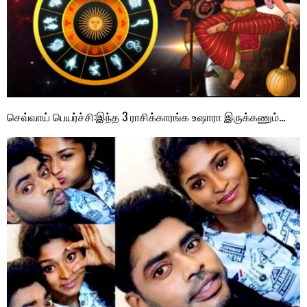
செவ்வாய் பெயர்ச்சி:இந்த 3 ராசிக்காரங்க உஷாரா இருக்கணும்…