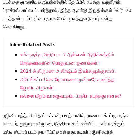
படத்தை ஞானவேல் இயக்கத்தில் ஜே பீமில் நடித்து வருகிறார்.
ப்ராக்ரஸ் ரேட்டைப் பார்த்தால், இந்த ஆண்டு இறுதிக்குள் ‘லீடர் 170’
படத்தின் படப்பிடிப்பை ஞானவேல் முடித்துவிடுவார் என்று
தெரிகிறது.
Inline Related Posts
உங்களுக்கு தெரியுமா 7 ஆம் எண் ஆதிக்கத்தில்
பிறந்தவர்களின் பொதுவான குணங்கள்!
2024 ல் திருமண அதிர்ஷ்டம் இவர்களுக்குதான்..
அடேங்கப்பா! கொரோனாவை முன்னரே கணித்த
ஜோதிட சிறுவன்!..
எல்லை மீறும் வாக்குவாதம்.. பிரதீப்- நடந்தது என்ன?
ரஜினிகாந்த், அமிதாப் பச்சன், பகத் பாசில், ராணா டக்பட்டி, மஞ்சு
வாரியர், துஷாரா விஜயன், ரித்திகா சிங் உள்ளிட்ட பலர் நடிக்கும்
மல்டி ஸ்டாரர் படம் தயாரிப்பில் உள்ளது. நடிகர் ரஜினிகாந்த்