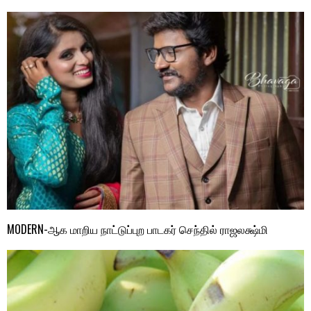
MODERN-ஆக மாறிய நாட்டுப்புற பாடகர் செந்தில் ராஜலக்ஷ்மி