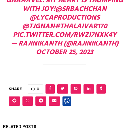
GNANAVEL. MY HEART IS THUMPING
WITH JOY!
@SRBACHCHAN
@LYCAPRODUCTIONS
@TJGNAN
#THALAIVAR170
PIC.TWITTER.COM/RWZI7NXK4Y
— RAJINIKANTH (@RAJINIKANTH)
OCTOBER 25, 2023
SHARE
0
RELATED POSTS