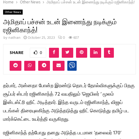
Home
Other News
அமிதாப் பச்சன் உடன் இணைந்து நடிக்கும் ரஜினிகாந்த்!
Other News
அமிதாப் பச்சன் உடன் இணைந்து நடிக்கும்
ரஜினிகாந்த்!
by
nathan
October 25, 2023
0
607
SHARE
0
தர்பார், அன்னதா போன்ற இரண்டு தொடர் தோல்விகளுக்குப் பிறகு
சூப்பர் ஸ்டார் ரஜினிகாந்த் 72 வயதிலும் ‘ஜெயிலர் ‘ மூலம்
இன்டஸ்ட்ரி ஹிட் அடித்தார். இந்த வருடம் ரஜினிகாந்த், விஜய்
படங்கள் திரையுலகிற்கு அடுத்தடுத்து ஹிட் கொடுத்து தமிழ் பட
மார்க்கெட்டை உயர்த்தி வருகிறது.
ரஜினிகாந்த் தற்போது தனது அடுத்த படமான ‘தலைவர் 170’