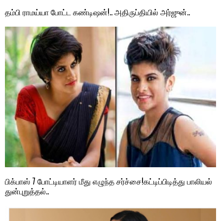
தம்பி ராமய்யா போட்ட கண்டிஷன்!.. அதிருப்தியில் அர்ஜுன்..
பிக்பாஸ் 7 போட்டியாளர் மீது எழுந்த சர்ச்சை!கட்டிப்பிடித்து பாலியல்
துன்புறுத்தல்..