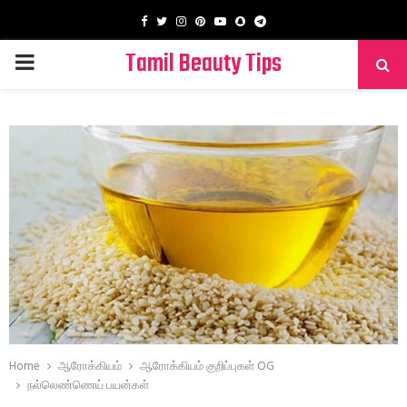
Facebook
Twitter
Instagram
Pinterest
Youtube
Snapchat
Telegram
Tamil Beauty Tips
PRIMARY
MENU
Home
ஆரோக்கியம்
ஆரோக்கியம் குறிப்புகள் OG
நல்லெண்ணெய் பயன்கள்