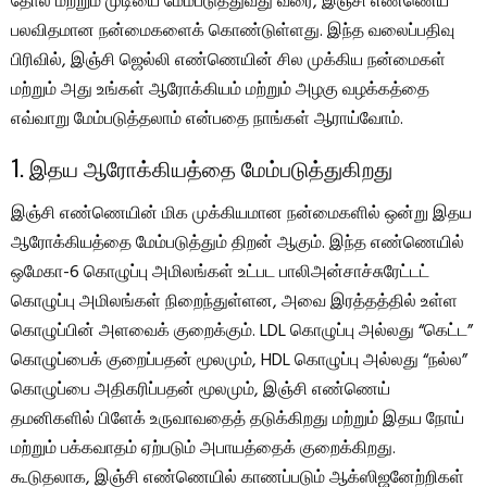
தோல் மற்றும் முடியை மேம்படுத்துவது வரை, இஞ்சி எண்ணெய்
பலவிதமான நன்மைகளைக் கொண்டுள்ளது. இந்த வலைப்பதிவு
பிரிவில், இஞ்சி ஜெல்லி எண்ணெயின் சில முக்கிய நன்மைகள்
மற்றும் அது உங்கள் ஆரோக்கியம் மற்றும் அழகு வழக்கத்தை
எவ்வாறு மேம்படுத்தலாம் என்பதை நாங்கள் ஆராய்வோம்.
1. இதய ஆரோக்கியத்தை மேம்படுத்துகிறது
இஞ்சி எண்ணெயின் மிக முக்கியமான நன்மைகளில் ஒன்று இதய
ஆரோக்கியத்தை மேம்படுத்தும் திறன் ஆகும். இந்த எண்ணெயில்
ஒமேகா-6 கொழுப்பு அமிலங்கள் உட்பட பாலிஅன்சாச்சுரேட்டட்
கொழுப்பு அமிலங்கள் நிறைந்துள்ளன, அவை இரத்தத்தில் உள்ள
கொழுப்பின் அளவைக் குறைக்கும். LDL கொழுப்பு அல்லது “கெட்ட”
கொழுப்பைக் குறைப்பதன் மூலமும், HDL கொழுப்பு அல்லது “நல்ல”
கொழுப்பை அதிகரிப்பதன் மூலமும், இஞ்சி எண்ணெய்
தமனிகளில் பிளேக் உருவாவதைத் தடுக்கிறது மற்றும் இதய நோய்
மற்றும் பக்கவாதம் ஏற்படும் அபாயத்தைக் குறைக்கிறது.
கூடுதலாக, இஞ்சி எண்ணெயில் காணப்படும் ஆக்ஸிஜனேற்றிகள்