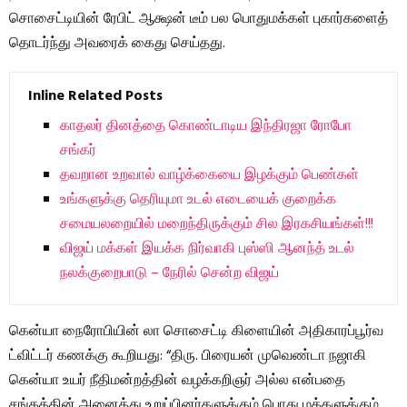
சொசைட்டியின் ரேபிட் ஆக்ஷன் டீம் பல பொதுமக்கள் புகார்களைத்
தொடர்ந்து அவரைக் கைது செய்தது.
Inline Related Posts
காதலர் தினத்தை கொண்டாடிய இந்திரஜா ரோபோ
சங்கர்
தவறான உறவால் வாழ்க்கையை இழக்கும் பெண்கள்
உங்களுக்கு தெரியுமா உடல் எடையைக் குறைக்க
சமையலறையில் மறைந்திருக்கும் சில இரகசியங்கள்!!!
விஜய் மக்கள் இயக்க நிர்வாகி புஸ்ஸி ஆனந்த் உடல்
நலக்குறைபாடு – நேரில் சென்ற விஜய்
கென்யா நைரோபியின் லா சொசைட்டி கிளையின் அதிகாரப்பூர்வ
ட்விட்டர் கணக்கு கூறியது: “திரு. பிரையன் முவெண்டா நஜாகி
கென்யா உயர் நீதிமன்றத்தின் வழக்கறிஞர் அல்ல என்பதை
சங்கத்தின் அனைத்து உறுப்பினர்களுக்கும் பொது மக்களுக்கும்