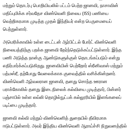
மற்றும் தொடர்பு பொறியியலில் பட்டம் பெற்ற ஜானவி, நாசாவின்
மதிப்புமிக்க சர்வதேச விண்வெளி நிலைய (ISS) பணியை
வெற்றிகரமாக முடித்த முதல் இந்தியர் என்ற பெருமையைப்
பெற்றுள்ளார்.
அமெரிக்காவில் உள்ள டைட்டன் ஆர்பிட்டல் போர்ட் விண்வெளி
நிலையத்திற்கு பறக்க ஜானவி தேர்ந்தெடுக்கப்பட்டுள்ளார். இந்த
பணி அடுத்த நான்கு ஆண்டுகளுக்குள் தொடங்கப்படும் என்று
எதிர்பார்க்கப்படுகிறது. ஜானவியின் பெற்றோர் ஸ்ரீனிவாஸ் மற்றும்
பத்மஸ்ரீ, தற்போது வேலைக்காக குவைத்தில் வசிக்கின்றனர்.
விண்வெளி ஆர்வலரான ஜானவி, தனது சொந்த ஊரான
பராக்கோலில் தனது இடைநிலைக் கல்வியை முடித்தார், பின்னர்
பஞ்சாபில் உள்ள லவ்லி தொழில்நுட்பக் கல்லூரியில் இளங்கலைப்
படிப்பை முடித்தார்.
ஜானவி கல்வி மற்றும் விண்வெளித் துறையில் தீவிரமாக
ஈடுபட்டுள்ளார். அவர் இந்திய விண்வெளி ஆராய்ச்சி நிறுவனத்தில்