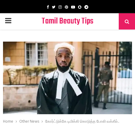
Facebook
Twitter
Instagram
Pinterest
Youtube
Snapchat
Telegram
Tamil Beauty Tips
PRIMARY
MENU
Home
Other News
கோர்ட்டுக்கே டிமிக்கி கொடுத்த போலி வக்கீல்..