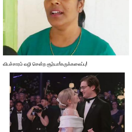
விபச்சாரம் வழி சென்ற சூர்யா!கருக்கலைப்பு!