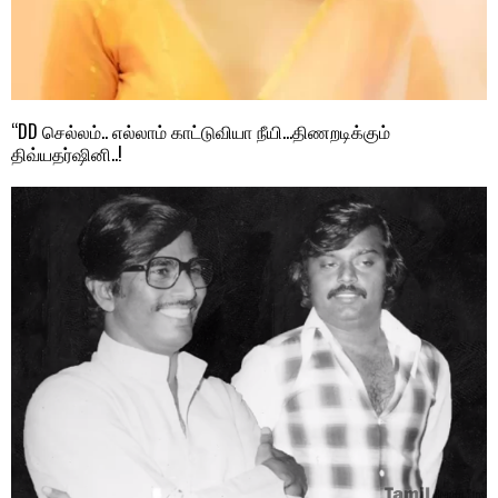
“DD செல்லம்.. எல்லாம் காட்டுவியா நீயி…திணறடிக்கும்
திவ்யதர்ஷினி..!