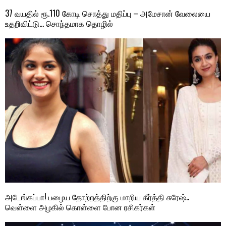
37 வயதில் ரூ.110 கோடி சொத்து மதிப்பு – அமேசான் வேலையை
உதறிவிட்டு… சொந்தமாக தொழில்
அடேங்கப்பா! பழைய தோற்றத்திற்கு மாறிய கீர்த்தி சுரேஷ்..
வெள்ளை அழகில் கொள்ளை போன ரசிகர்கள்