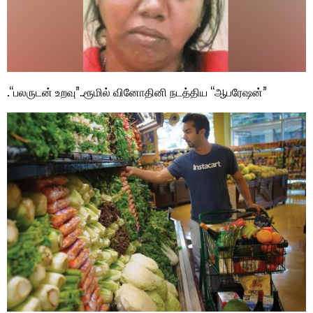
.“பலருடன் உறவு”..ரூமில் வினோதினி நடத்திய “ஆபரேஷன்”