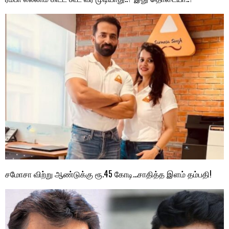
சமோசா விற்று ஆண்டுக்கு ரூ.45 கோடி…சாதித்த இளம் தம்பதி!