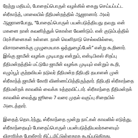
நேற்று மதியம், போதைப்பொருள் வழக்கில் கைது செய்யப்பட்ட
ஸ்ரீகாந்த், மாலையில் நீதிமன்றத்தில் ஆஜரானார். அவர்
ஆஜரானபோது, ​​”போதைப்பொருள் பயன்படுத்தியது தவறு. என்
மகனை நான் கவனித்துக் கொள்ள வேண்டும். என் குடும்பத்தில்
பிரச்சினைகள் உள்ளன. நான் வெளிநாடு செல்லவில்லை,
விசாரணைக்கு முழுமையாக ஒத்துழைப்பேன்” என்று கூறினார்.
இங்கு ஜாமீன் வழங்க முடியாது என்றும், என்டிபிஎஸ் சிறப்பு
நீதிமன்றத்தில் மட்டுமே ஜாமீன் வழங்க முடியும் என்றும் கூறி,
எழும்பூர் குற்றவியல் நடுவர் நீதிமன்ற நீதிபதி தயாளன் முன்
ஸ்ரீகாந்த் ஜாமீன் கோரி விண்ணப்பித்திருந்தார். நீதிபதி ஸ்ரீகாந்தை
நீதிமன்றக் காவலில் வைக்க உத்தரவிட்டார். ஸ்ரீகாந்தை நீதிமன்றக்
காவலில் வைத்து ஜூலை 7 வரை முதல் வகுப்பு சிறையில்
அடைத்தார்.
இதைத் தொடர்ந்து, ஸ்ரீகாந்தை மூன்று நாட்கள் காவலில் எடுத்து,
ஸ்ரீகாந்தையும் போதைப்பொருள் பயன்படுத்தியவர்களையும்
விசாரிக்க போலீசார் திட்டமிட்டுள்ளதாக கூறப்படுகிறது.