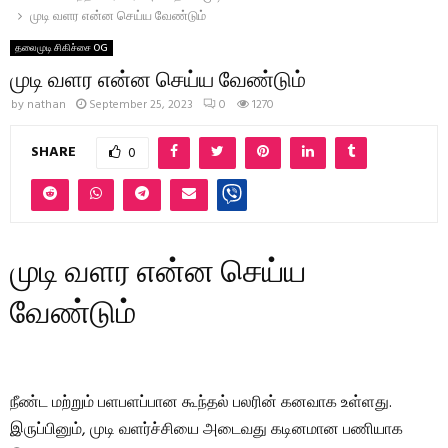
முடி வளர என்ன செய்ய வேண்டும்
தலைமுடி சிகிச்சை OG
முடி வளர என்ன செய்ய வேண்டும்
by
nathan
September 25, 2023
0
1270
SHARE
0
முடி வளர என்ன செய்ய
வேண்டும்
நீண்ட மற்றும் பளபளப்பான கூந்தல் பலரின் கனவாக உள்ளது.
இருப்பினும், முடி வளர்ச்சியை அடைவது கடினமான பணியாக