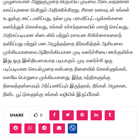
முழுமையான அணுகுமுறை விரும்பிய முடிவை அடைவதற்கான
வாய்ப்புகளை பெரிதும் அதிகரிக்கிறது. சீரான உணவுடன் உங்கள்
உடலுக்கு ஊட்டமளிப்பது, நல்ல முடி பராமரிப்புப் பழக்கங்களை
வளர்த்துக் கொள்வது, உங்கள் உச்சந்தலையில் மசாஜ் செய்வது,
அதிகப்படியான ஸ்டைலிங் மற்றும் ரசாயன சிகிச்சைகளைத்
தவிர்ப்பது மற்றும் மன அழுத்தத்தை நிர்வகித்தல் ஆகியவை
முக்கியமானவை.ஆரோக்கியமான முடி வளர்ச்சியை ஊக்குவிக்க
இது ஒரு இன்றியமையாத படியாகும். முடி வளர்ச்சி ஒரு
படிப்படியான செயல்முறை என்பதை நினைவில் கொள்ளுங்கள்,
எனவே பொறுமை முக்கியமானது. இந்த உத்திகளுக்கு
நிலைத்தன்மையும் அர்ப்பணிப்பும் இருந்தால், நீங்கள் அழகான,
நீண்ட பூட்டுகளுக்கு உங்கள் வழியில் இருப்பீர்கள்.
SHARE
0