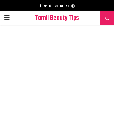
Facebook
Twitter
Instagram
Pinterest
Youtube
Snapchat
Telegram
Tamil Beauty Tips
PRIMARY
MENU