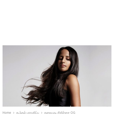
Home
கூந்தல் பராமரிப்பு
தலைமுடி சிகிச்சை OG