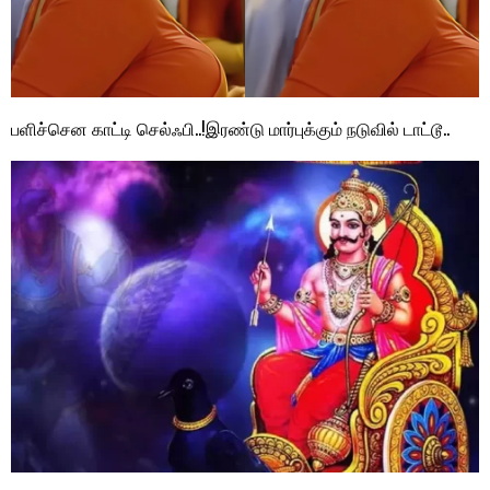
பளிச்சென காட்டி செல்ஃபி..!இரண்டு மார்புக்கும் நடுவில் டாட்டூ..