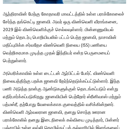
ஆந்திராவின் மேற்கு கோதாவரி மாவட்டத்தில் உள்ள பராக்கோலைச்
சேர்ந்த தங்கெட்டி ஜானவி. அவர் ஒரு விண்வெளி வீராங்கனை,
2029 இல் விண்வெளிக்குச் செல்லவுள்ளார். மின்னணுவியல்
மற்றும் தொடர்பு பொறியியலில் பட்டம் பெற்ற ஜானவி, நாசாவின்
மதிப்புமிக்க சர்வதேச விண்வெளி நிலைய (ISS) பணியை
வெற்றிகரமாக முடித்த முதல் இந்தியர் என்ற பெருமையைப்
பெற்றுள்ளார்.
அமெரிக்காவில் உள்ள டைட்டன் ஆர்பிட்டல் போர்ட் விண்வெளி
நிலையத்திற்கு பறக்க ஜானவி தேர்ந்தெடுக்கப்பட்டுள்ளார். இந்த
பணி அடுத்த நான்கு ஆண்டுகளுக்குள் தொடங்கப்படும் என்று
எதிர்பார்க்கப்படுகிறது. ஜானவியின் பெற்றோர் ஸ்ரீனிவாஸ் மற்றும்
பத்மஸ்ரீ, தற்போது வேலைக்காக குவைத்தில் வசிக்கின்றனர்.
விண்வெளி ஆர்வலரான ஜானவி, தனது சொந்த ஊரான
பராக்கோலில் தனது இடைநிலைக் கல்வியை முடித்தார், பின்னர்
பஞ்சாபில் உள்ள லவ்லி தொழில்நுட்பக் கல்லூரியில் இளங்கலைப்