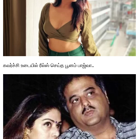
கவர்ச்சி உடையில் ரீல்ஸ் செய்த பூனம் பாஜ்வா..