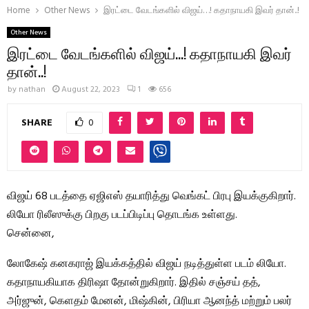
Home
Other News
இரட்டை வேடங்களில் விஜய்…! கதாநாயகி இவர் தான்..!
Other News
இரட்டை வேடங்களில் விஜய்…! கதாநாயகி இவர்
தான்..!
by
nathan
August 22, 2023
1
656
SHARE
0
விஜய் 68 படத்தை ஏஜிஎஸ் தயாரித்து வெங்கட் பிரபு இயக்குகிறார்.
லியோ ரிலீஸுக்கு பிறகு படப்பிடிப்பு தொடங்க உள்ளது.
சென்னை,
லோகேஷ் கனகராஜ் இயக்கத்தில் விஜய் நடித்துள்ள படம் லியோ.
கதாநாயகியாக திரிஷா தோன்றுகிறார். இதில் சஞ்சய் தத்,
அர்ஜுன், கெளதம் மேனன், மிஷ்கின், பிரியா ஆனந்த் மற்றும் பலர்