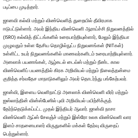
படிப்பை முடித்தார்.
ஜானவி கல்வி மற்றும் விண்வெளித் துறையில் தீவிரமாக
ஈடுபட்டுள்ளார். அவர் இந்திய விண்வெளி ஆராய்ச்சி நிறுவனத்தில்
(ISRO) கல்வித் திட்டங்களில் உரையாற்றியுள்ளார், மேலும் இந்தியா
முழுவதும் உள்ள தேசிய தொழில்நுட்ப நிறுவனங்கள் (NITகள்)
உள்ளிட்ட உயர் நிறுவனங்களில் மாணவர்களிடம் உரையாற்றியுள்ளார்.
அனலாக் பயணங்கள், ஆழ்கடல் டைவ்ஸ் மற்றும் நீண்ட கால
விண்வெளிப் பயணத்தில் கிரக அறிவியல் மற்றும் நிலைத்தன்மை
குறித்த சர்வதேச மாநாடுகளிலும் அவர் தொடர்ந்து பங்கேற்பவர்.
ஜான்வி, இளைய வெளிநாட்டு அனலாக் விண்வெளி வீரர் மற்றும்
ஐஸ்லாந்தின் வின்ஸ்பேஸில் புவி அறிவியல் பயிற்சிக்குத்
தேர்ந்தெடுக்கப்பட்ட முதல் இந்தியர் ஆவார். ஜான்வி நாசா
விண்வெளி ஆப்ஸ் சேலஞ்ச் மற்றும் இஸ்ரோ உலக விண்வெளி வார
இளம் சாதனையாளர் விருதுகளில் மக்கள் தேர்வு விருதைப்
பெற்றுள்ளார்.