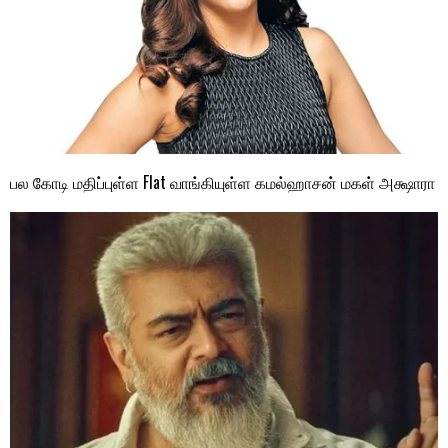
பல கோடி மதிப்புள்ள Flat வாங்கியுள்ள கமல்ஹாசன் மகள் அக்ஷாரா