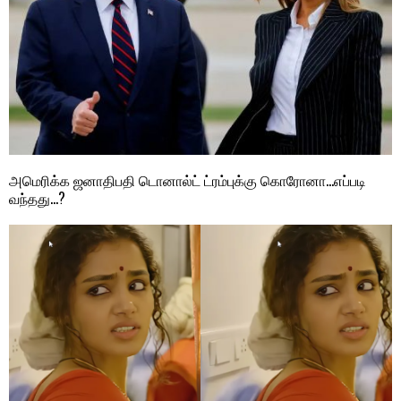
அமெரிக்க ஜனாதிபதி டொனால்ட் ட்ரம்புக்கு கொரோனா…எப்படி
வந்தது…?