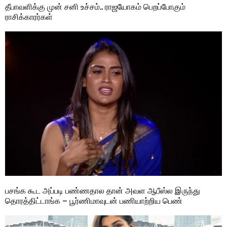
தீபாவளிக்கு முன் சனி உச்சம்.. ராஜயோகம் பெறப்போகும்
ராசிக்காரர்கள்
பசங்க கூட அப்படி பண்ணதால தான் அவள ஆபீஸ்ல இருந்து
தொரத்திட்டாங்க – பூர்ணிமாவுடன் பணியாற்றிய பெண்