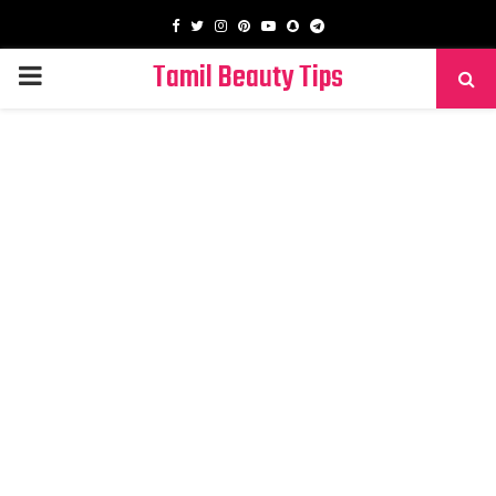
Facebook
Twitter
Instagram
Pinterest
Youtube
Snapchat
Telegram
Tamil Beauty Tips
PRIMARY
MENU