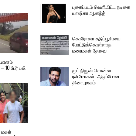
புகைப்படம் வெளியிட்ட நடிகை
யாஷிகா ஆனந்த்
கொரோனா தடுப்பூசியை
போட்டுக்கொள்ளாத
மணமகள் தேவை
ிமானம்
 – 10 பேர் பலி
குட் நியூஸ் சொன்ன
ரவிமோகன்.. ஆடிப்போன
திரையுலகம்
 மகள்