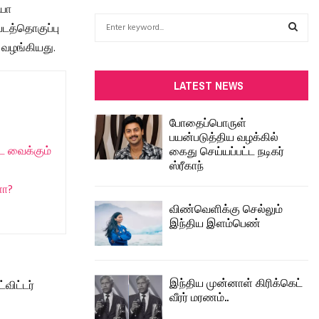
னயா
S
படத்தொகுப்பு
e
 வழங்கியது.
a
S
r
c
E
LATEST NEWS
h
f
A
போதைப்பொருள்
o
பயன்படுத்திய வழக்கில்
r
R
கைது செய்யப்பட்ட நடிகர்
ட வைக்கும்
:
ஸ்ரீகாந்
C
ளா?
H
விண்வெளிக்கு செல்லும்
இந்திய இளம்பெண்
இந்திய முன்னாள் கிரிக்கெட்
விட்டர்
வீரர் மரணம்..