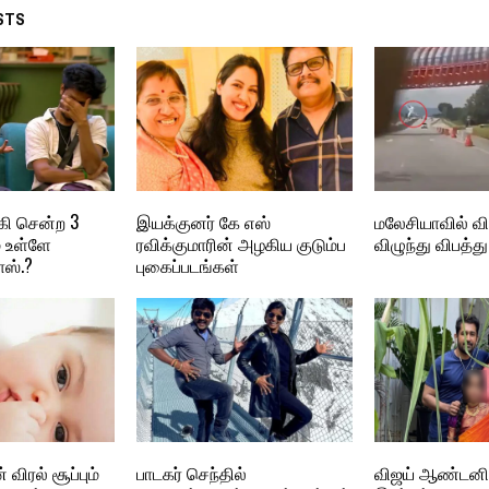
STS
கி சென்ற 3
இயக்குனர் கே எஸ்
மலேசியாவில் வ
் உள்ளே
ரவிக்குமாரின் அழகிய குடும்ப
விழுந்து விபத்து
ாஸ்.?
புகைப்படங்கள்
விரல் சூப்பும்
பாடகர் செந்தில்
விஜய் ஆண்டனி