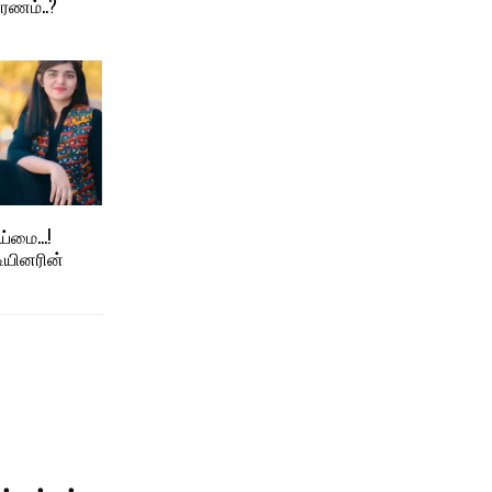
ரணம்..?
ாய்மை…!
ியினரின்