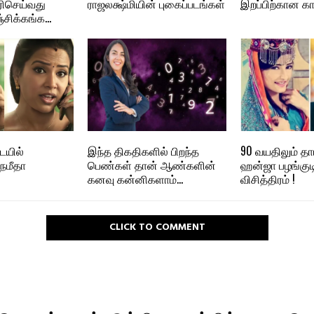
ரிசெய்வது
ராஜலக்ஷ்மியின் புகைப்படங்கள்
இறப்பிற்கான கா
ஞ்சிக்கங்க…
யில்
இந்த திகதிகளில் பிறந்த
90 வயதிலும் த
நமீதா
பெண்கள் தான் ஆண்களின்
ஹன்ஜா பழங்குட
கனவு கன்னிகளாம்…
விசித்திரம் !
CLICK TO COMMENT