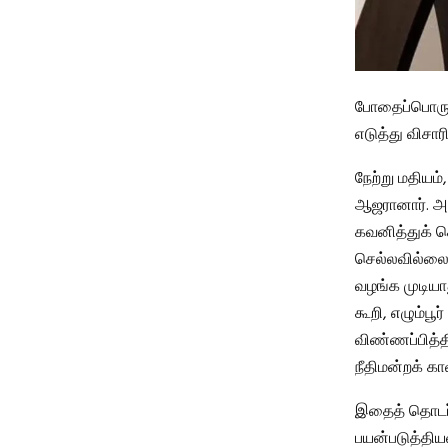
போதைப்பொருள்
எடுத்து விசார
நேற்று மதியம்
ஆஜரானார். அ
கவனித்துக் க
செல்லவில்லை,
வழங்க முடியாது
கூறி, எழும்பூர
விண்ணப்பித்தி
நீதிமன்றக் க
இதைத் தொடர்ந
பயன்படுத்தியவ