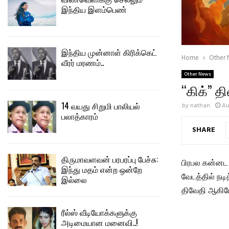
இந்திய இளம்பெண்
இந்திய முன்னாள் கிரிக்கெட்
Home
Other
வீரர் மரணம்..
Other News
“கிக்” த
14 வயது சிறுமி பாலியல்
by
nathan
Au
பலாத்காரம்
SHARE
திருமாவளவன் பரபரப்பு பேச்சு:
பிரபல கன்னட த
இந்து மதம் என்ற ஒன்றே
வேடத்தில் நடி
இல்லை
திவேதி ஆகியோ
ரீல்ஸ் வீடியோக்களுக்கு
அடிமையான மனைவி..!