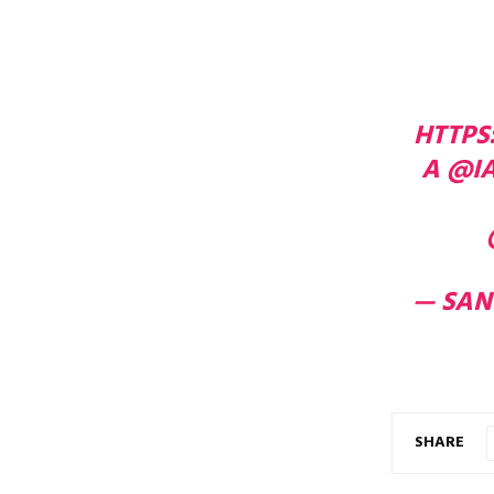
HTTPS
A
@I
— SA
SHARE