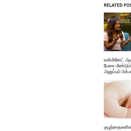
RELATED PO
எலிமினேட் ஆ
பேரை மீண்டும
அனுப்பும் பிக்ப
குழந்தைகளின் 