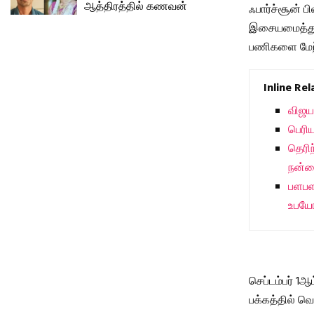
ஆத்திரத்தில் கணவன்
ஃபார்ச்சூன் ப
இசையமைத்துள்ள
பணிகளை மேற்க
Inline Re
விஜயல
பெரிய
தெரி
நன்ம
பளபள
உபயோ
செப்டம்பர் 1ஆ
பக்கத்தில் வெ