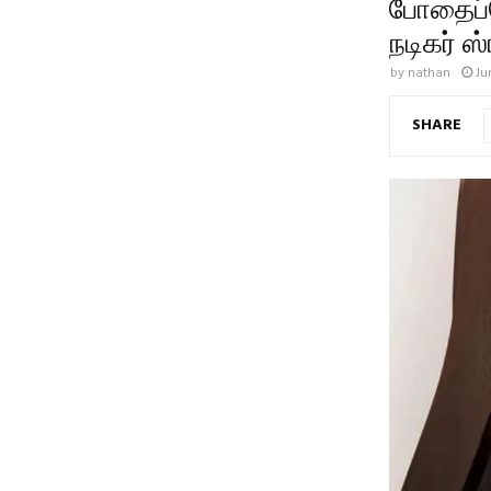
போதைப்ப
நடிகர் ஸ்
by
nathan
Ju
SHARE