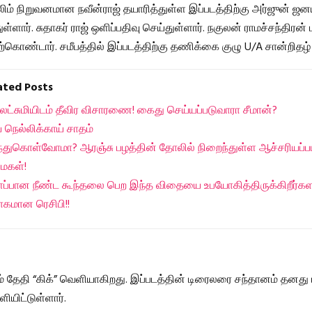
ிலிம் நிறுவனமான நவீன்ராஜ் தயாரித்துள்ள இப்படத்திற்கு அர்ஜுன் ஜ
ார். சுதாகர் ராஜ் ஒளிப்பதிவு செய்துள்ளார். நகுலன் ராமச்சந்திரன் 
ொண்டார். சமீபத்தில் இப்படத்திற்கு தணிக்கை குழு U/A சான்றிதழ்
lated Posts
ட்சுமியிடம் தீவிர விசாரணை! கைது செய்யப்படுவாரா சீமான்?
 நெல்லிக்காய் சாதம்
ந்துகொள்வோமா? ஆரஞ்சு பழத்தின் தோலில் நிறைந்துள்ள ஆச்சரியப்ப
ைகள்!
ப்பான நீண்ட கூந்தலை பெற இந்த விதையை உபயோகித்திருக்கிறீர்க
கமான ரெசிபி!!
ம் தேதி “கிக்” வெளியாகிறது. இப்படத்தின் டிரைலரை சந்தானம் தனது ட்
ளியிட்டுள்ளார்.