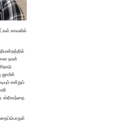
ட்கள் காவலில்
திமன்றத்தில்
கனை நான்
ளிநாடு
 ஜாமீன்
ியும் என்றும்
கோரி
். ஸ்ரீகாந்தை
போதைப்பொருள்