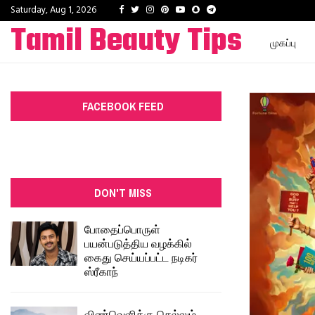
Facebook
Twitter
Instagram
Pinterest
Youtube
Snapchat
Telegram
Saturday, Aug 1, 2026
Tamil Beauty Tips
முகப்பு
FACEBOOK FEED
DON'T MISS
போதைப்பொருள்
பயன்படுத்திய வழக்கில்
கைது செய்யப்பட்ட நடிகர்
ஸ்ரீகாந்
விண்வெளிக்கு செல்லும்