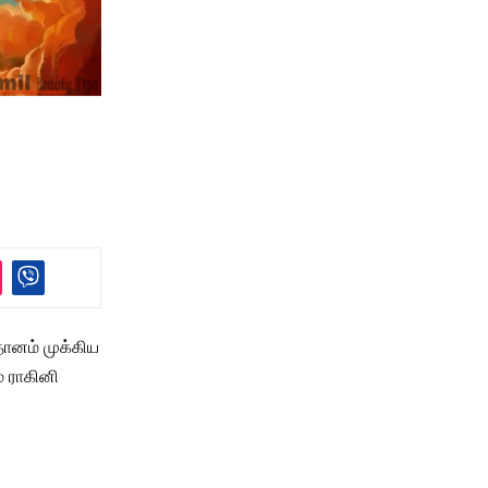
்தானம் முக்கிய
் ராகினி