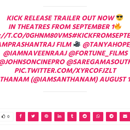
KICK RELEASE TRAILER OUT NOW
IN THEATRES FROM SEPTEMBER 1
://T.CO/0GHNM80VMS
#KICKFROMSEPT
AMPRASHANTRAJ
FILM
@TANYAHOPE
@IAMNAVEENRAAJ
@FORTUNE_FILMS
@JOHNSONCINEPRO
@SAREGAMASOUT
PIC.TWITTER.COM/XYRCOFJZLT
NTHANAM (@IAMSANTHANAM)
AUGUST 1
0