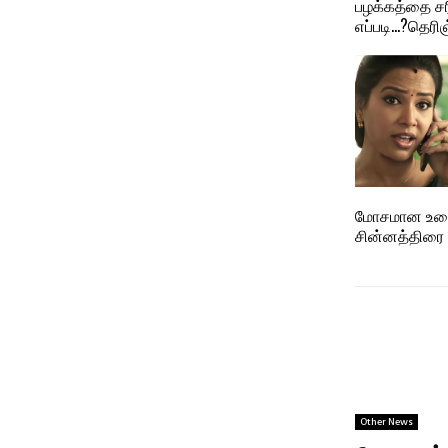
பழக்கத்தை ச
எப்படி…?தெரி
மோசமான உடை
சின்னத்திரை 
Other News