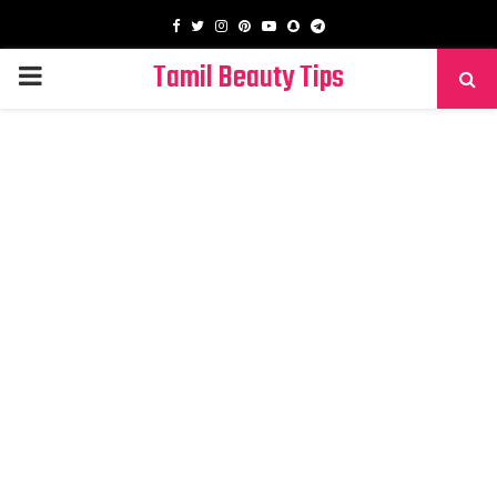
Facebook
Twitter
Instagram
Pinterest
Youtube
Snapchat
Telegram
Tamil Beauty Tips
PRIMARY
MENU