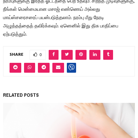
நரம்புகளுக்கு இரத்த ஓட்டத்தை பெற உதவும். சிறந்த முடிவுகளுக்கு,
நீங்கள் மென்மையான மசாஜ் எண்ணெய் அல்லது
மாய்ஸ்சரைசரைப் பயன்படுத்தலாம். நரம்பு மீது நேரடி
அழுத்தத்தைத் தவிர்க்கவும். ஏனெனில் இது திசு பாதிப்பை
ஏற்படுத்தும்.
SHARE
0
RELATED POSTS