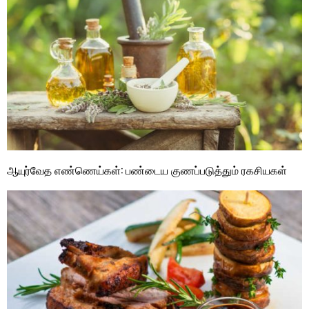
ஆயுர்வேத எண்ணெய்கள்: பண்டைய குணப்படுத்தும் ரகசியகள்