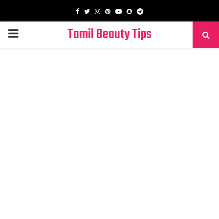
Facebook
Twitter
Instagram
Pinterest
Youtube
Snapchat
Telegram
Tamil Beauty Tips
PRIMARY
MENU