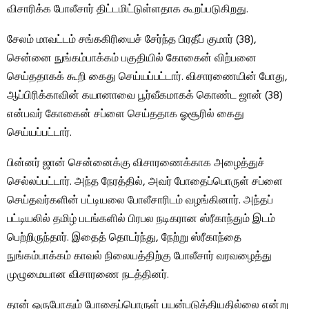
விசாரிக்க போலீசார் திட்டமிட்டுள்ளதாக கூறப்படுகிறது.
சேலம் மாவட்டம் சங்ககிரியைச் சேர்ந்த பிரதீப் குமார் (38),
சென்னை நுங்கம்பாக்கம் பகுதியில் கோகைன் விற்பனை
செய்ததாகக் கூறி கைது செய்யப்பட்டார். விசாரணையின் போது, ​​
ஆப்பிரிக்காவின் கயானாவை பூர்வீகமாகக் கொண்ட ஜான் (38)
என்பவர் கோகைன் சப்ளை செய்ததாக ஓசூரில் கைது
செய்யப்பட்டார்.
பின்னர் ஜான் சென்னைக்கு விசாரணைக்காக அழைத்துச்
செல்லப்பட்டார். அந்த நேரத்தில், அவர் போதைப்பொருள் சப்ளை
செய்தவர்களின் பட்டியலை போலீசாரிடம் வழங்கினார். அந்தப்
பட்டியலில் தமிழ் படங்களில் பிரபல நடிகரான ஸ்ரீகாந்தும் இடம்
பெற்றிருந்தார். இதைத் தொடர்ந்து, நேற்று ஸ்ரீகாந்தை
நுங்கம்பாக்கம் காவல் நிலையத்திற்கு போலீசார் வரவழைத்து
முழுமையான விசாரணை நடத்தினர்.
தான் ஒருபோதும் போதைப்பொருள் பயன்படுத்தியதில்லை என்று