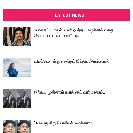
a
S
r
c
LATEST NEWS
E
h
f
A
போதைப்பொருள் பயன்படுத்திய வழக்கில் கைது
o
செய்யப்பட்ட நடிகர் ஸ்ரீகாந்
r
R
:
C
விண்வெளிக்கு செல்லும் இந்திய இளம்பெண்
H
இந்திய முன்னாள் கிரிக்கெட் வீரர் மரணம்..
14 வயது சிறுமி பாலியல் பலாத்காரம்