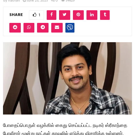
by
nathan
June 25, 2025
0
54629
SHARE
1
போதைப்பொருள் வழக்கில் கைது செய்யப்பட்ட நடிகர் ஸ்ரீகாந்தை
போலீசார் மூன்று நாட்கள் காவலில் எடுத்து விசாரிக்க உள்ளனர்.