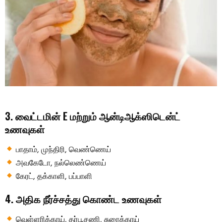
3. வைட்டமின் E மற்றும் ஆன்டிஆக்ஸிடென்ட்
உணவுகள்
பாதாம், முந்திரி, வெண்ணெய்
அவகேடோ, நல்லெண்ணெய்
கேரட், தக்காளி, பப்பாளி
4. அதிக நீர்ச்சத்து கொண்ட உணவுகள்
வெள்ளரிக்காய், தர்பூசணி, சுரைக்காய்