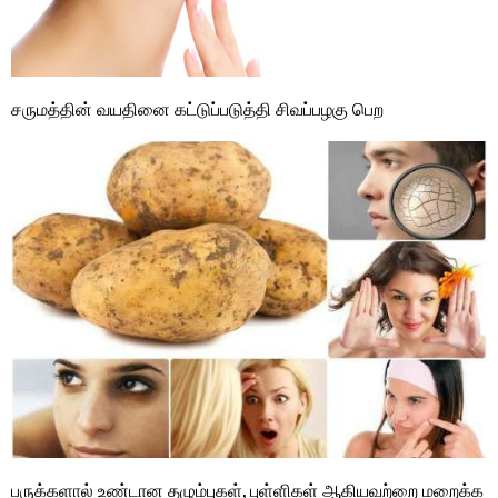
சருமத்தின் வயதினை கட்டுப்படுத்தி சிவப்பழகு பெற
பருக்களால் உண்டான தழும்புகள், புள்ளிகள் ஆகியவற்றை மறைக்க