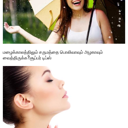
மழைக்காலத்திலும் சருமத்தை பொலிவாவும் அழகாவும்
வைத்திருக்க?சூப்பர் டிப்ஸ்