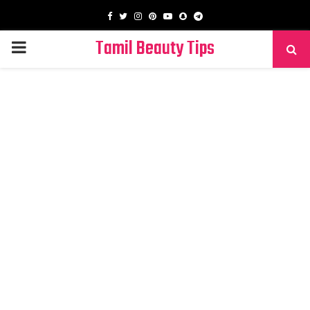
Facebook
Twitter
Instagram
Pinterest
Youtube
Snapchat
Telegram
Tamil Beauty Tips
PRIMARY
MENU