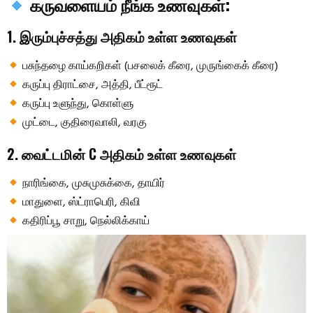
கருவளையம் நீங்க உணவுகள்:
1. இரும்புச்சத்து அதிகம் உள்ள உணவுகள்
பசுந்தழை காய்கறிகள் (பசலைக் கீரை, முருங்கைக் கீரை)
கருப்பு திராட்சை, அத்தி, பீட்ரூட்
கருப்பு உளுந்து, கொள்ளு
முட்டை, குதிரைவாலி, வரகு
2. வைட்டமின் C அதிகம் உள்ள உணவுகள்
நாரிங்கை, முசுமுசுக்கை, தாயிர்
மாதுளை, ஸ்ட்ராபெரி, கிவி
கதிரிப்பூ சாறு, நெல்லிக்காய்