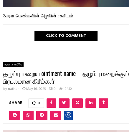
கேரள பெண்களின் அழகின் ரகசியம்
CLICK TO COMMENT
சரும பராமரிப்பு
தழும்பு மறைய ointment name – தழும்பு மறைக்கும்
பிரபலமான கிரீம்கள்
by
nathan
May 16, 2025
0
18452
SHARE
0