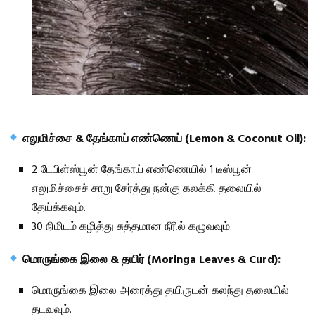
எலுமிச்சை & தேங்காய் எண்ணெய் (Lemon & Coconut Oil):
2 டேபிள்ஸ்பூன் தேங்காய் எண்ணெயில் 1 டீஸ்பூன்
எலுமிச்சைச் சாறு சேர்த்து நன்கு கலக்கி தலையில்
தேய்க்கவும்.
30 நிமிடம் கழித்து சுத்தமான நீரில் கழுவவும்.
மொருங்கை இலை & தயிர் (Moringa Leaves & Curd):
மொருங்கை இலை அரைத்து தயிருடன் கலந்து தலையில்
தடவவும்.