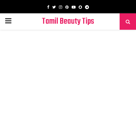
Facebook
Twitter
Instagram
Pinterest
Youtube
Snapchat
Telegram
Tamil Beauty Tips
PRIMARY
MENU