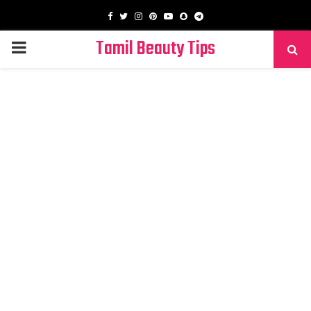
Facebook
Twitter
Instagram
Pinterest
Youtube
Snapchat
Telegram
Tamil Beauty Tips
PRIMARY
MENU