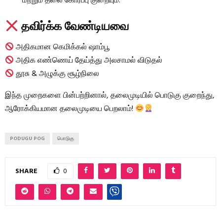
மற்றும் தலை கோர்ப்பு குறையும்.
தவிர்க்க வேண்டியவை
அதிகமான கெமிக்கல் ஷாம்பூ
அதிக எண்ணெய் தேய்த்து அலசாமல் விடுதல்
தூசு & அழுக்கு சூழ்நிலை
இந்த முறைகளை பின்பற்றினால், தலைமுடியில் பொடுகு குறைந்து,
ஆரோக்கியமான தலைமுடியை பெறலாம்!
PODUGU POG
பொடுகு
SHARE
0