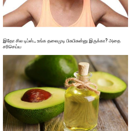
இதோ சில டிப்ஸ்… உங்க தலைமுடி பிசுபிசுன்னு இருக்கா? அதை
சரிசெய்ய