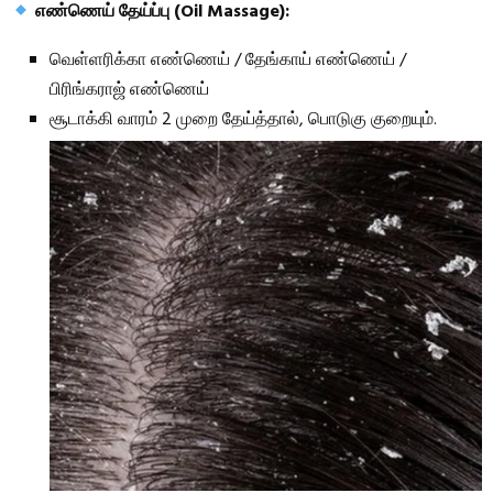
எண்ணெய் தேய்ப்பு (Oil Massage):
வெள்ளரிக்கா எண்ணெய் / தேங்காய் எண்ணெய் /
பிரிங்கராஜ் எண்ணெய்
சூடாக்கி வாரம் 2 முறை தேய்த்தால், பொடுகு குறையும்.