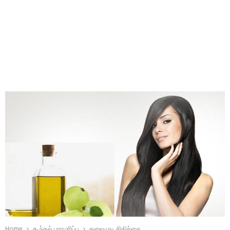
Home
கூந்தல் பராமரிப்பு
தலைமுடி சிகிச்சை