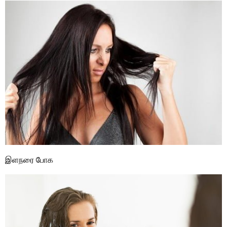
இளநரை போக