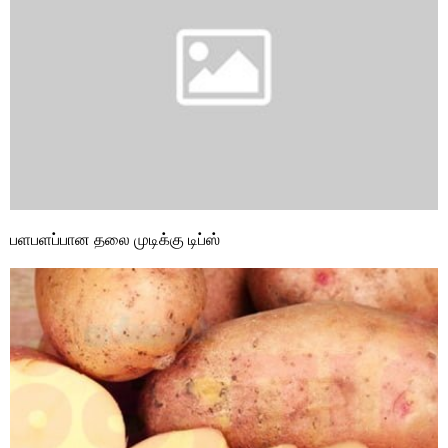
பளபளப்பான தலை முடிக்கு டிப்ஸ்