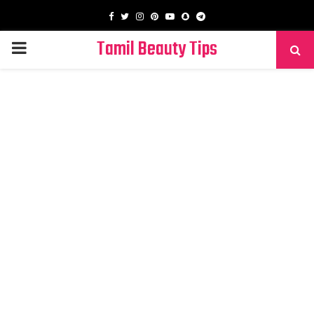
Facebook
Twitter
Instagram
Pinterest
Youtube
Snapchat
Telegram
Tamil Beauty Tips
PRIMARY
MENU