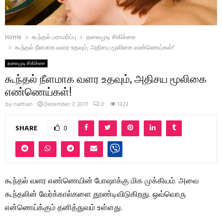
Home
கூந்தல் பராமரிப்பு
தலைமுடி சிகிச்சை
கூந்தல் நீளமாக வளர உதவும், அதிசய மூலிகை எண்ணெய்கள்!
தலைமுடி சிகிச்சை
கூந்தல் நீளமாக வளர உதவும், அதிசய மூலிகை
எண்ணெய்கள்!
by
nathan
December 7, 2017
0
1323
SHARE
0
கூந்தல் வளர எண்ணெயின் போஷாக்கு மிக முக்கியம். அவை
கூந்தலின் வேர்க்கால்களை தூண்டிவிடுகிறது. ஒவ்வொரு
என்ணெய்க்கும் தனித்துவம் உள்ளது.