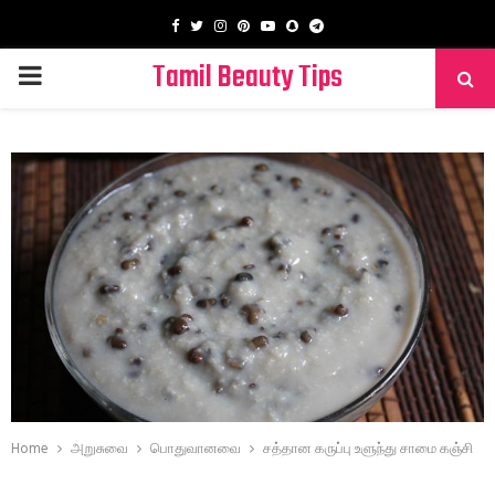
Facebook
Twitter
Instagram
Pinterest
Youtube
Snapchat
Telegram
Tamil Beauty Tips
PRIMARY
MENU
Home
அறுசுவை
​பொதுவானவை
சத்தான கருப்பு உளுந்து சாமை கஞ்சி