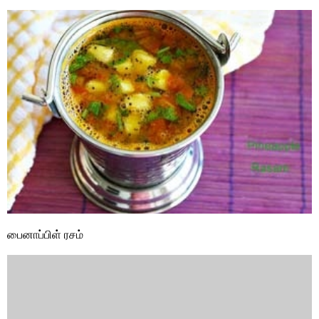
பைனாப்பிள் ரசம்