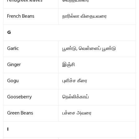
Fenugreek leaves
வெந்தயகீரை
French Beans
நாரில்லா விதையவரை
G
Garlic
பூண்டு, வெள்ளைப் பூண்டு
Ginger
இஞ்சி
Gogu
புளிச்ச கீரை
Gooseberry
நெல்லிக்காய்
Green Beans
பச்சை அவரை
I