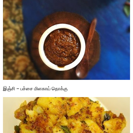
இஞ்சி – பச்சை மிளகாய் தொக்கு