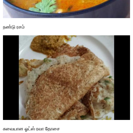
நண்டு ரசம்
சுவையான ஓட்ஸ் ரவா தோசை