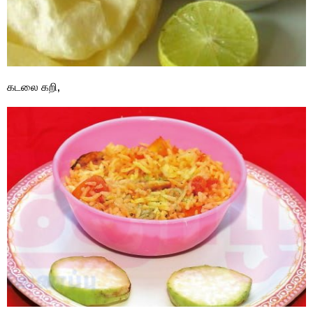
கடலை கறி,