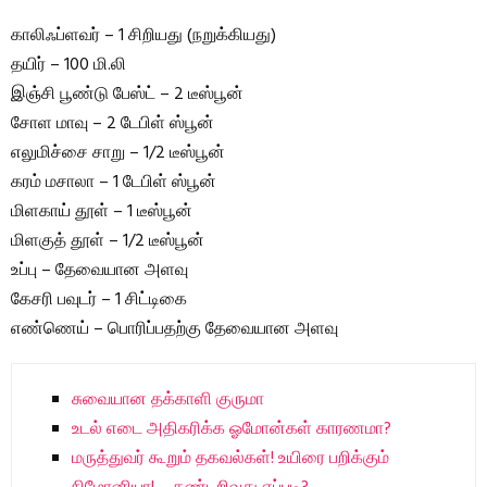
காலிஃப்ளவர் – 1 சிறியது (நறுக்கியது)
தயிர் – 100 மி.லி
இஞ்சி பூண்டு பேஸ்ட் – 2 டீஸ்பூன்
சோள மாவு – 2 டேபிள் ஸ்பூன்
எலுமிச்சை சாறு – 1/2 டீஸ்பூன்
கரம் மசாலா – 1 டேபிள் ஸ்பூன்
மிளகாய் தூள் – 1 டீஸ்பூன்
மிளகுத் தூள் – 1/2 டீஸ்பூன்
உப்பு – தேவையான அளவு
கேசரி பவுடர் – 1 சிட்டிகை
எண்ணெய் – பொரிப்பதற்கு தேவையான அளவு
சுவையான தக்காளி குருமா
உடல் எடை அதிகரிக்க ஓமோன்கள் காரணமா?
மருத்துவர் கூறும் தகவல்கள்! உயிரை பறிக்கும்