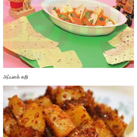
அப்பளக் கறி