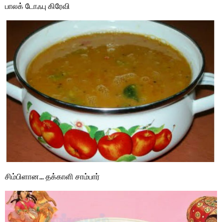
பாலக் டோஃபு கிரேவி
சிம்பிளான… தக்காளி சாம்பார்