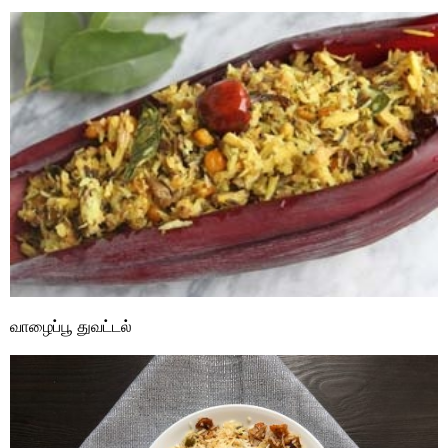
வாழைப்பூ துவட்டல்