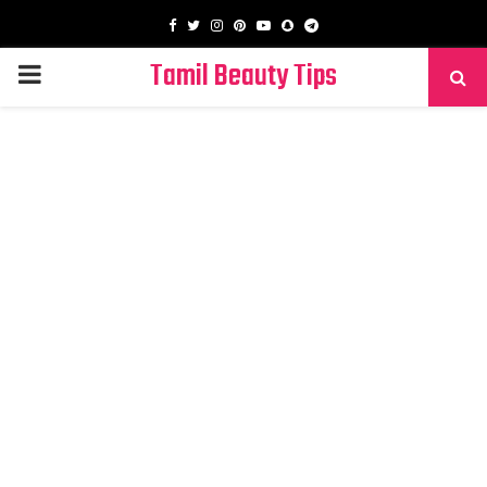
Facebook
Twitter
Instagram
Pinterest
Youtube
Snapchat
Telegram
Tamil Beauty Tips
PRIMARY
MENU