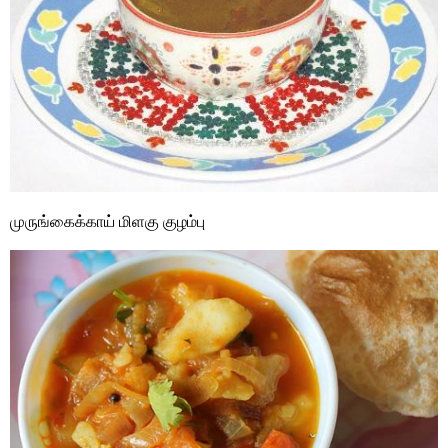
முருங்கைக்காய் மிளகு குழம்பு