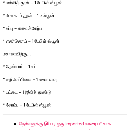
* மல்லித் தூள் – 1 டேபிள் ஸ்பூன்
* மிளகாய் தூள் – 1 டீஸ்பூன்
* உப்பு – சுவைக்கேற்ப
* எண்ணெய் – 1 டேபிள் ஸ்பூன்
மசாலாவிற்கு…
* தேங்காய் – 1 கப்
* கறிவேப்பிலை – 1 கையளவு
* பட்டை – 1 இன்ச் துண்டு
* சோம்பு – 1 டேபிள் ஸ்பூன்
நெல்சனுக்கு இப்படி ஒரு Imported காரை பரிசாக