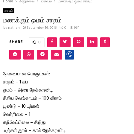
Home
அறுசுவை
சைவம்
மணக்கும் ஓமம் சாதம்
சைவம்
மணக்கும் ஓமம் சாதம்
by
nathan
September 16, 2016
0
964
SHARE
0
தேவையான பொருட்கள்:
சாதம் – 1 கப்
ஓமம் – அரை தேக்கரண்டி
சிறிய வெங்காயம் – 100 கிராம்
பூண்டு – 10 பற்கள்
வெற்றிலை – 1
கறிவேப்பிலை – சிறிது
மஞ்சள் தூள் – கால் தேக்கரண்டி