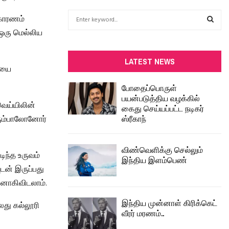
S
 காரணம்
e
ஒரு மெல்லிய
a
S
r
c
E
LATEST NEWS
ையை
h
f
A
போதைப்பொருள்
o
பயன்படுத்திய வழக்கில்
r
R
வெய்யிலின்
கைது செய்யப்பட்ட நடிகர்
:
ஸ்ரீகாந்
ெரும்பாலோனோர்
C
H
விண்வெளிக்கு செல்லும்
ிந்த உருவம்
இந்திய இளம்பெண்
ுடன் இருப்பது
கனாகிவிடலாம்.
இந்திய முன்னாள் கிரிக்கெட்
லது கல்லூரி
வீரர் மரணம்..