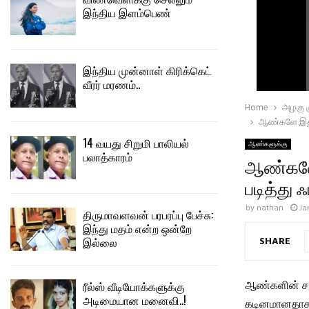
இந்திய இளம்பெண்
இந்திய முன்னாள் கிரிக்கெட்
வீரர் மரணம்..
Home
அழகு கு
ஆண்களே இது உ
14 வயது சிறுமி பாலியல்
ஆண்களுக்கு
பலாத்காரம்
ஆண்களே 
படித்து
by
nathan
Ja
திருமாவளவன் பரபரப்பு பேச்சு:
இந்து மதம் என்ற ஒன்றே
SHARE
இல்லை
ஆண்களின் சர
ரீல்ஸ் வீடியோக்களுக்கு
அடிமையான மனைவி..!
கடினமானதாகவ