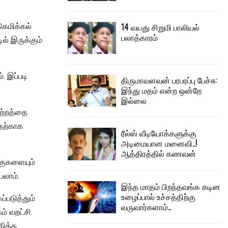
 கெமிக்கல்
14 வயது சிறுமி பாலியல்
பலாத்காரம்
ல் இருக்கும்
. இப்படி
திருமாவளவன் பரபரப்பு பேச்சு:
இந்து மதம் என்ற ஒன்றே
இல்லை
ாற்றத்தை
இதற்காக
ரீல்ஸ் வீடியோக்களுக்கு
அடிமையான மனைவி..!
ஆத்திரத்தில் கணவன்
்குகளையும்
யலாம்.
இந்த மாதம் பிறந்தவங்க கடின
உழைப்பால் உச்சத்திற்கு
்படுத்தும்
வருவார்களாம்..
ம் வறட்சி
கிக்க