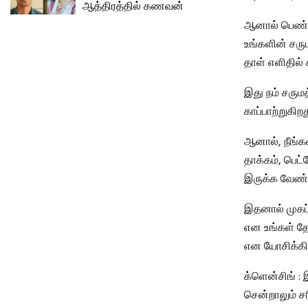
ஆத்திரத்தில் கணவன்
ஆனால் பெண்கள
உங்களின் சரு
தாள் எளிதில்
இது நம் சரும
காப்பாற்றுகிற
ஆனால், நீங்க
தாக்கம், பெட
இருக்க வேண்ட
இதனால் முகப்
என உங்கள் தோற
என யோசிக்கிற
க்ளென்சிங் :
சென்றாலும் 