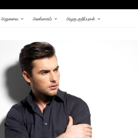
hat
elegram
அறுசுவை
அலங்காரம்
அழகு குறிப்புகள்