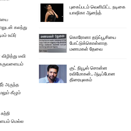
புகைப்படம் வெளியிட்ட நடிகை
யாஷிகா ஆனந்த்
சியை
ாலுடன் கலந்து
மம் உயிர்
கொரோனா தடுப்பூசியை
போட்டுக்கொள்ளாத
மணமகள் தேவை
ிழித்து டீவி
ு கருவளையம்
குட் நியூஸ் சொன்ன
ரவிமோகன்.. ஆடிப்போன
திரையுலகம்
ீர் அருந்த
ும் கீழும்
ுற்றி
வளையம் மெல்ல