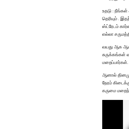
உதடு : நீங்கள
தெரியும் . இத
ஸ்ட்ரேடம் கார
எல்லா சருமத்தி
வயது ஆக ஆக, 
சுருக்கங்கள்
மறைப்பார்கள்
ஆனால் தினமும்
நேரம் கிடைக்க
கருமை மறைந்து