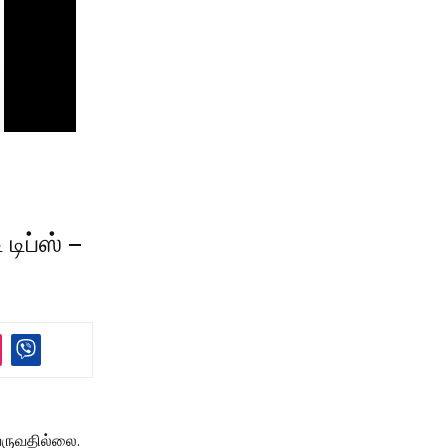
ிப்ஸ் –
ருவதில்லை.