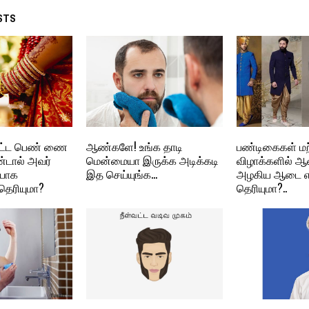
STS
ிபட்ட பெண் ணை
ஆண்களே! உங்க தாடி
பண்டிகைகள் மற்
டால் அவர்
மென்மையா இருக்க அடிக்கடி
விழாக்களில் 
ியாக
இத செய்யுங்க…
அழகிய ஆடை எ
 தெரியுமா?
தெரியுமா?..