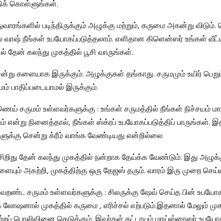
திக் கொள்ளுங்கள்.
ுவாரங்களில் படிந்திருக்கும் அழுக்கு மற்றும், கருமை அகன்று விடும்.
 வாஷ் நீங்கள் உபயோகப்படுத்தலாம். எளிதான கிளென்ஸர் உங்கள் வீட்டி
ில் தேன் கலந்து முகத்தில் பூசி வாருங்கள்.
ன்று களையாக இருக்கும். அழுக்குகள் தங்காது. சருமமும் உயிர் பெறும்
மம் பாதிப்படையாமல் இருக்கும்.
ணெய் சருமம் உள்ளவர்களுக்கு : உங்கள் சருமத்தில் நீங்கள் நிச்சயம் ம
என்று நினைத்தால், நீங்கள் ஸ்க்ரப் உபயோகப்படுத்திப் பாருங்கள். 
ளுக்கு சென்று க்ரீம் வாங்க வேண்டியது என்றில்லை
 சிறிது தேன் கலந்து முகத்தில் நன்றாக தேய்க்க வேண்டும். இது அழுக
ையும் அகற்றி, முகத்திற்கு ஒரு தேஜஸ் தரும். வாரம் இரு முறை செய்
-வறண்ட சருமம் உள்ளவர்களுக்கு : சிலருக்கு ஷேவ் செய்த பின் உபயோகப
் லோஷனால் முகத்தில் கருமை , எரிச்சல் எற்படும்.இதனால் மேலும் முக
றப் பொலிவினை கெடுக்கும். இவர்கள் கட்டாயம் மாய்ஸ்ரைஸர் உபயோ