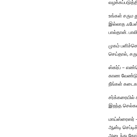
வழக்கப்படுத்
உங்கள் சரும த
இல்லாத ஃபேஸ்
பால்தான். பால
முகம் பளிச்செ
செய்தால், சரு
ஸ்கர்ப் – எண்
காண வேண்டும் 
நீங்கள் கடைக
சர்க்கரையில்
இறந்த செல்கள
மாய்ஸ்ரைஸர் 
ஆன்டி செப்டிக
அடைந்து தோற்