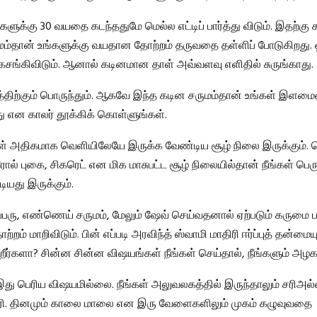
ுக்கு 30 வயதை கடந்ததுமே மெல்ல எட்டிப் பார்த்து விடும். இதற்கு
மம்தான் உங்களுக்கு வயதான தோற்றம் தருவதை தள்ளிப் போடுகிறது. 
 கசங்கிவிடும். ஆனால் கடினமான தாள் அவ்வளவு எளிதில் சுருங்காது.
த்திற்கும் பொருந்தும். ஆகவே இந்த கடின சருமம்தான் உங்கள் இளம
து என காலர் தூக்கிக் கொள்ளுங்கள்.
ள் அதிகமாக வெளியிலேயே இருக்க வேண்டிய சூழ் நிலை இருக்கும். 
்ரோல் புகை, சிகரெட் என மிக மாசுபட்ட சூழ் நிலையில்தான் நீங்கள் ப
ியது இருக்கும்.
பரு, எண்ணெய் சருமம், மேலும் ஷேவ் செய்வதனால் ஏற்படும் கருமை பட
்றம் மாறிவிடும். பின் எப்படி அரவிந்த் ஸ்வாமி மாதிரி ஈர்ப்புத் தன்மைய
ீர்களா? சின்ன சின்ன விஷயங்கள் நீங்கள் செய்தால், நீங்களும் அழ
 இது பெரிய விஷயமில்லை. நீங்கள் அலுவலகத்தில் இருந்தாலும் சரிஅல்
சரி. தினமும் காலை மாலை என இரு வேளைகளிலும் முகம் கழுவுவதை