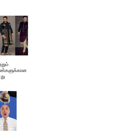
றும்
ஆண்களுக்கான
து