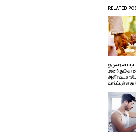
RELATED PO
ஒருவர் எப்பட
மணந்துகொண்
அதிர்ஷ்டசால
வாய்ப்புள்ளது