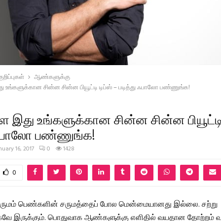
றிப்புகள்
ஆண்களுக்கு
ங்களுக்கான சின்ன சின்ன பியூட்டி டிப்ஸ் – படித்து ஃபாலோ பண்ணுங்க!
இது உங்களுக்கான சின்ன சின்ன பியூட்டி ட
 ஃபாலோ பண்ணுங்க!
nuary 16, 2017
0
1428
0
ுமம் பெண்களின் சருமத்தைப் போல மென்மையானது இல்லை. சற்று
ே இருக்கும். பொதுவாக ஆண்களுக்கு எளிதில் வயதான தோற்றம் வ