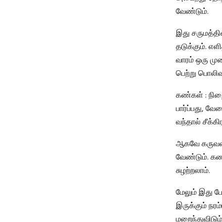
வேண்டும்.
இது சருமத்தில
தடுக்கும். எ
வாரம் ஒரு முற
பெற்று பொலிவ
கண்கள் : நிற
பார்ப்பது, வ
வந்தால் சீக்
ஆகவே கருவளைய
வேண்டும். கண
சுழற்றலாம்.
மேலும் இது ப
இருக்கும் நரம
மறைந்துவிடும்