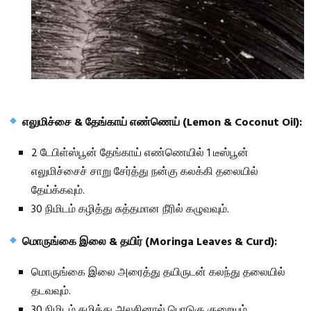
எலுமிச்சை & தேங்காய் எண்ணெய் (Lemon & Coconut Oil):
2 டேபிள்ஸ்பூன் தேங்காய் எண்ணெயில் 1 டீஸ்பூன்
எலுமிச்சைச் சாறு சேர்த்து நன்கு கலக்கி தலையில்
தேய்க்கவும்.
30 நிமிடம் கழித்து சுத்தமான நீரில் கழுவவும்.
மொருங்கை இலை & தயிர் (Moringa Leaves & Curd):
மொருங்கை இலை அரைத்து தயிருடன் கலந்து தலையில்
தடவவும்.
30 நிமிடம் கழித்து அலசினால் பொடுகு குறையும்.