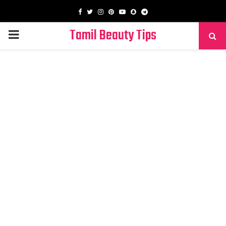
Facebook
Twitter
Instagram
Pinterest
Youtube
Snapchat
Telegram
Tamil Beauty Tips
PRIMARY
MENU