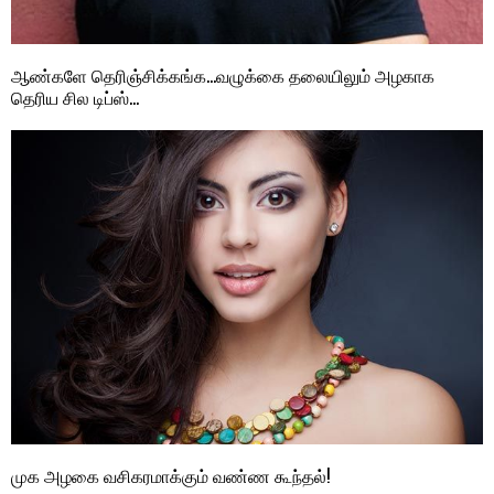
ஆண்களே தெரிஞ்சிக்கங்க…வழுக்கை தலையிலும் அழகாக
தெரிய சில டிப்ஸ்…
முக அழகை வசிகரமாக்கும் வண்ண கூந்தல்!