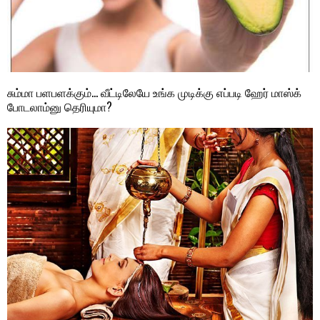
சும்மா பளபளக்கும்… வீட்டிலேயே உங்க முடிக்கு எப்படி ஹேர் மாஸ்க்
போடலாம்னு தெரியுமா?