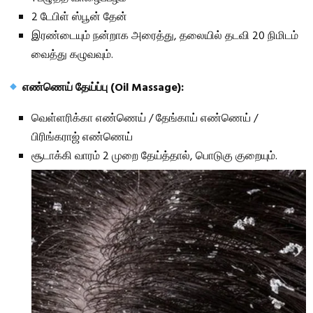
2 டேபிள் ஸ்பூன் தேன்
இரண்டையும் நன்றாக அரைத்து, தலையில் தடவி 20 நிமிடம்
வைத்து கழுவவும்.
எண்ணெய் தேய்ப்பு (Oil Massage):
வெள்ளரிக்கா எண்ணெய் / தேங்காய் எண்ணெய் /
பிரிங்கராஜ் எண்ணெய்
சூடாக்கி வாரம் 2 முறை தேய்த்தால், பொடுகு குறையும்.