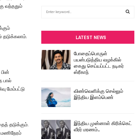
ு வந்ததும்
S
e
a
S
்கும்
r
c
 தடுக்கலாம்.
E
LATEST NEWS
h
f
A
போதைப்பொருள்
o
பயன்படுத்திய வழக்கில்
r
R
கைது செய்யப்பட்ட நடிகர்
:
ஸ்ரீகாந்
 பின்
C
த பால்
H
ு மேம்பட்டு
விண்வெளிக்கு செல்லும்
இந்திய இளம்பெண்
இந்திய முன்னாள் கிரிக்கெட்
த் தடுக்கும்.
வீரர் மரணம்..
2 மணிநேரம்