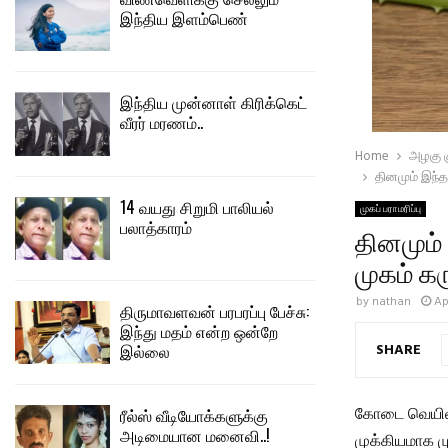
இந்திய இளம்பெண்
இந்திய முன்னாள் கிரிக்கெட்
வீரர் மரணம்..
Home
அழகு கு
தினமும் இந்
14 வயது சிறுமி பாலியல்
முகப் பராமரிப்பு
பலாத்காரம்
தினமும்
முகம் க
by
nathan
Ap
திருமாவளவன் பரபரப்பு பேச்சு:
இந்து மதம் என்ற ஒன்றே
SHARE
இல்லை
கோடை வெயில்
ரீல்ஸ் வீடியோக்களுக்கு
அடிமையான மனைவி..!
முக்கியமாக ம