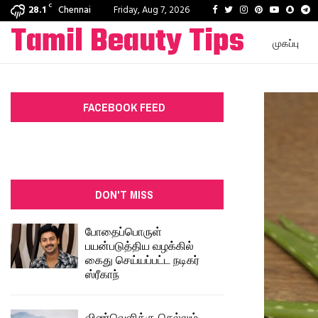
C
Facebook
Twitter
Instagram
Pinterest
Youtube
Snapc
T
28.1
Chennai
Friday, Aug 7, 2026
Tamil Beauty Tips
முகப்பு
FACEBOOK FEED
DON'T MISS
போதைப்பொருள்
பயன்படுத்திய வழக்கில்
கைது செய்யப்பட்ட நடிகர்
ஸ்ரீகாந்
விண்வெளிக்கு செல்லும்