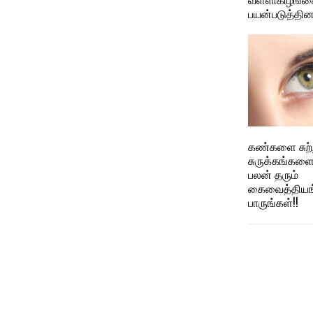
பயன்படுத்தினா
கண்களை சுற்ற
சுருக்கங்கள
பலன் தரும்
கைவைத்தியங்
பாருங்கள்!!