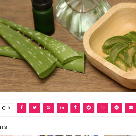
0
STS