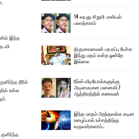
்,
14 வயது சிறுமி பாலியல்
பலாத்காரம்
னில் இந்த
 தடவி
திருமாவளவன் பரபரப்பு பேச்சு:
இந்து மதம் என்ற ஒன்றே
இல்லை
ரீல்ஸ் வீடியோக்களுக்கு
ளிர்ந்த நீரில்
அடிமையான மனைவி..!
தில் உள்ள
ஆத்திரத்தில் கணவன்
ும்
இந்த மாதம் பிறந்தவங்க கடின
உழைப்பால் உச்சத்திற்கு
வருவார்களாம்..
ுளிர்ந்த