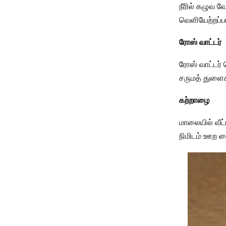
நீரில் கழுவ 
வெளியேற்றப்பட
ரோஸ் வாட்டர்
ரோஸ் வாட்டர்
சருமத் துளைக
கற்றாழை
மாலையில் வீட்
நிமிடம் ஊற வை