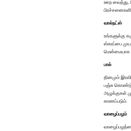
ஊற வைத்து, ப
பிரச்சனைகளின்
வால்நட்ஸ்
உங்களுக்கு க
ஸ்கரப்பை முயற
மென்மையாக ஸ்
பால்
தினமும் இரவில
பஞ்சு கொண்டு 
அழுக்குகள் ம
காணப்படும்.
வாழைப்பழம்
வாழைப்பழத்தை