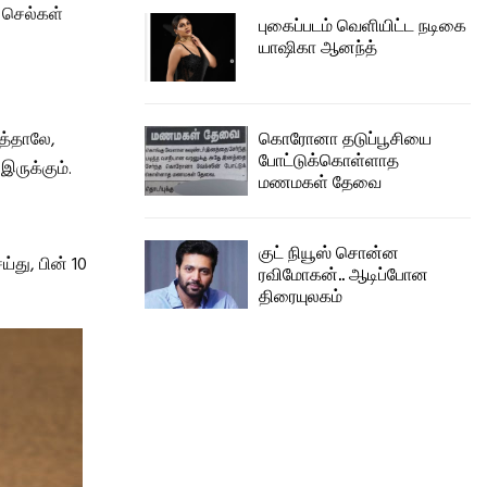
த செல்கள்
புகைப்படம் வெளியிட்ட நடிகை
யாஷிகா ஆனந்த்
கொரோனா தடுப்பூசியை
த்தாலே,
போட்டுக்கொள்ளாத
ருக்கும்.
மணமகள் தேவை
குட் நியூஸ் சொன்ன
்து, பின் 10
ரவிமோகன்.. ஆடிப்போன
திரையுலகம்