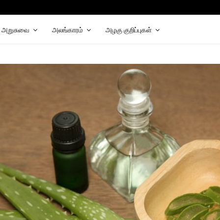
hat
elegram
அறுசுவை
அலங்காரம்
அழகு குறிப்புகள்