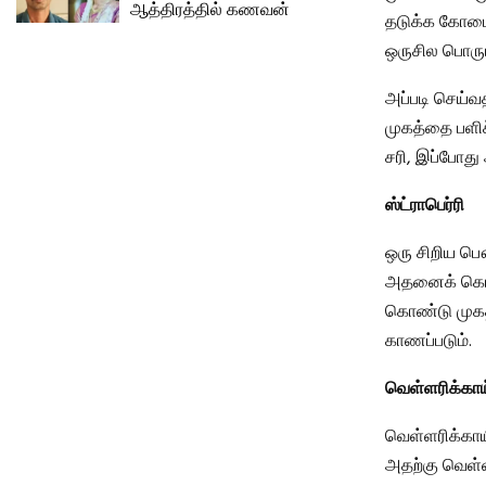
ஆத்திரத்தில் கணவன்
தடுக்க கோடைய
ஒருசில பொரு
அப்படி செய்வ
முகத்தை பளிச
சரி, இப்போது 
ஸ்ட்ராபெர்ரி
ஒரு சிறிய பௌ
அதனைக் கொண்ட
கொண்டு முகத
காணப்படும்.
வெள்ளரிக்காய
வெள்ளரிக்காய
அதற்கு வெள்ள