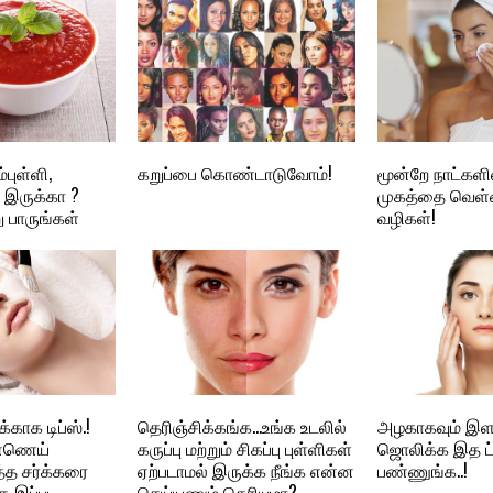
்புள்ளி,
கறுப்பை கொண்டாடுவோம்!
மூன்றே நாட்களி
் இருக்கா ?
முகத்தை வெள்
 பாருங்கள்
வழிகள்!
காக டிப்ஸ்.!
தெரிஞ்சிக்கங்க…உங்க உடலில்
அழகாகவும் இள
ண்ணெய்
கருப்பு மற்றும் சிகப்பு புள்ளிகள்
ஜொலிக்க இத ட
்த சர்க்கரை
ஏற்படாமல் இருக்க நீங்க என்ன
பண்ணுங்க..!
 இப்படி
செய்யணும் தெரியுமா?