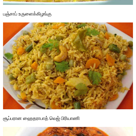
பஞ்சாப் உருளைக்கிழங்கு
சூப்பரான ஹைதராபாத் வெஜ் பிரியாணி