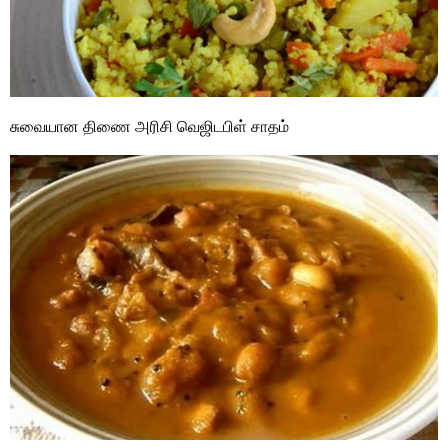
சுவையான திணை அரிசி வெஜிடபிள் சாதம்