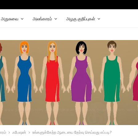
hat
elegram
அறுசுவை
அலங்காரம்
அழகு குறிப்புகள்
ாரம்
ஃபேஷன்
உங்களுக்கேற்ற ஆடையை தேர்வு செய்வது எப்படி?