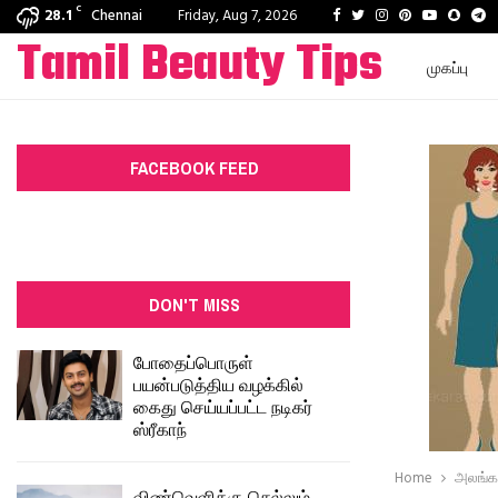
C
Facebook
Twitter
Instagram
Pinterest
Youtube
Snapc
T
28.1
Chennai
Friday, Aug 7, 2026
Tamil Beauty Tips
முகப்பு
FACEBOOK FEED
DON'T MISS
போதைப்பொருள்
பயன்படுத்திய வழக்கில்
கைது செய்யப்பட்ட நடிகர்
ஸ்ரீகாந்
Home
அலங்க
விண்வெளிக்கு செல்லும்