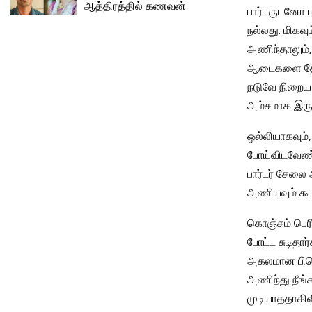
ஆத்திரத்தில் கணவன்
பார்டருடனோ ப
நல்லது. மிகவ
அணிந்தாலும்,
ஆடைகளை தேர்
நடுவே நிறைய
அம்சமாக இருக
ஒல்லியாகவும்
போய்விடவேண்ட
பார்டர் சேலை 
அணியவும் கூட
கொஞ்சம் பெரிய
போட்ட சுடிதார
அகலமான பிளெ
அணிந்து நீங
முடியாததாகிவி