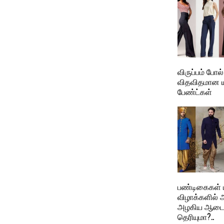
விருப்பம் போ
விதவிதமான ய
பேண்ட்கள்
பண்டிகைகள் ம
விழாக்களில்
அழகிய ஆடை
தெரியுமா?..