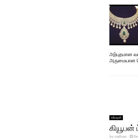
அற்புதமான வட
அருமையான ந
ஃபேஷன்
கியூபன் ட
by
nathan
De