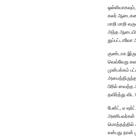
ஒல்லியாகவும்
கலர் ஆடைகளை த
மாறி மாறி வர
அந்த ஆடையில்
துப்பட்டாவோ
குண்டாக இருப
வெவ்வேறு கலரி
முன்பக்கம் ப
அமைந்திருந்தா
பிரில் வைத்
தவிர்த்து விட
பேன்ட், டீ ஷர
அணிபவர்கள் ஷ
மொத்தத்தில்
என்பது தான் ம