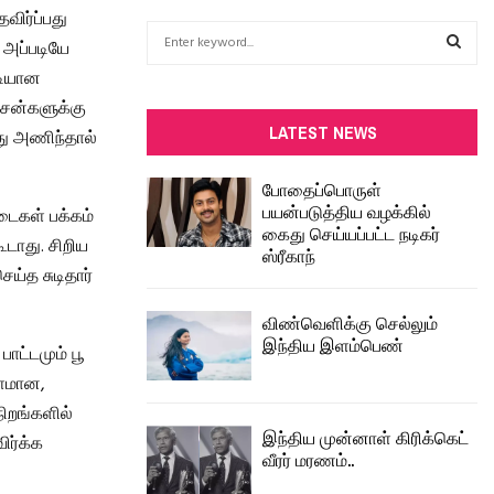
விர்ப்பது
S
 அப்படியே
e
டியான
a
S
r
ைன்களுக்கு
c
E
LATEST NEWS
து அணிந்தால்
h
f
A
போதைப்பொருள்
o
பயன்படுத்திய வழக்கில்
டைகள் பக்கம்
r
R
கைது செய்யப்பட்ட நடிகர்
:
டாது. சிறிய
ஸ்ரீகாந்
C
ய்த சுடிதார்
H
விண்வெளிக்கு செல்லும்
இந்திய இளம்பெண்
ாட்டமும் பூ
ீளமான,
ிறங்களில்
இந்திய முன்னாள் கிரிக்கெட்
ர்க்க
வீரர் மரணம்..