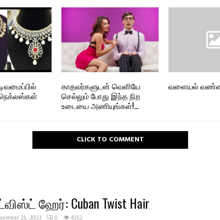
ிவமைப்பில்
காதலர்களுடன் வெளியே
வளையல் வண்ண
ெக்லஸ்கள்
செல்லும் போது இந்த நிற
உடையை அணியுங்கள்!…
CLICK TO COMMENT
்விஸ்ட் ஹேர்: Cuban Twist Hair
cember 25, 2023
0
4352