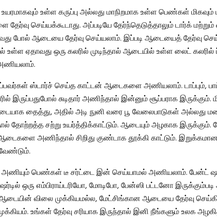
, உயரமாகவும் உள்ள கருப்பு அல்லது மாநிறமாக உள்ள பெண்கள் மிகவும் 
ேர்வு செய்யக்கூடாது. அப்படியே தேர்ந்தெடுத்தாலும் டார்க் மற்றும்
ுவது போல் ஆடையை தேர்வு செய்யலாம். இப்படி ஆடையைத் தேர்வு செய்
 உள்ள ஏதாவது ஒரு கலரில் முடிந்தால் ஆடையில் உள்ள லைட் கலரில்
 அணியலாம்.
்பவர்கள் ஸ்டார்ச் செய்த காட்டன் ஆடைகளை அணியலாம். டாப்பும், பாட
ல் இருப்பதுபோல் சுடிதார் அணிந்தால் இன்னும் சூப்பராக இருக்கும். மி
ட்டையாக தைத்து, அதில் அடி நுனி வரை பூ வேலைபாடுகள் அல்லது மண
ல் தோற்றத்த சற்று உயர்த்திக்காட்டும். ஆடையும் அழகாக இருக்கும். மே
த ஆடைகளை அணிந்தால் சிறிது குண்டாக தூக்கி காட்டும். இறுக்
 வேண்டும்.
்ட் அணியும் பெண்கள் டீ சர்ட்டை இன் செய்யாமல் அணியலாம். பேன்ட் ஷர
ர்டில் ஒரு எம்பிராய்டரியோ, மோடிபோ, பேன்ஸி பட்டனோ இருக்கும்பட
 ஆடையின் விலை முக்கியமல்ல, மேட்சிங்கான ஆடையை தேர்வு செய்
ுக்கியம். உங்கள் தேர்வு சரியாக இருந்தால் இனி நீங்களும் உலக அழகி