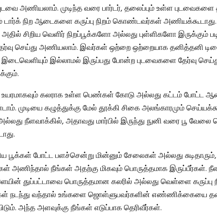
ுடவை அணியலாம். முடிந்த வரை பார்டர், தலைப்பும் உள்ள புடவைகளை த
ும் டார்க் நிற ஆடைகளை கருப்பு நிறம் கொண்டவர்கள் அணியக்கூடாது.
 அதில் சிறிய வெளிர் நிறப்பூக்களோ அல்லது புள்ளிகளோ இருக்கும் ப
வு செய்து அணியலாம். இவர்கள் ஒற்றை ஒற்றையாக தனித்தனி டிச
 இடைவெளியும் இல்லாமல் இருப்பது போன்ற புடவைகளை தேர்வு செய்
்கும்.
, உயரமாகவும் கலராக உள்ள பெண்கள் கோடு அல்லது கட்டம் போட்ட ஆ
ாம். முடியை கழுத்துக்கு மேல் தூக்கி சிகை அலங்காரமும் செய்யக்கூ
அல்லது நீளவாக்கில், அதாவது மார்பில் இருந்து நுனி வரை பூ வேலை செ
ாது.
 பூக்கள் போட்ட பளச்சென்று மின்னும் சேலைகள் அல்லது சுடிதாரும், ப
்கள் அணிந்தால் நீங்கள் அதற்கு மிகவும் பொருத்தமாக இருப்பீர்கள். ந
யின் துப்பட்டாவை பொருத்தமான கலரில் அல்லது வெள்ளை கருப்பு ந
்கள் நடந்து வந்தால் உங்களை ஜொள்ளுபவர்களின் எண்ணிக்கையை தவி
டும். அந்த அளவுக்கு நீங்கள் எடுப்பாக தெரிவீர்கள்.