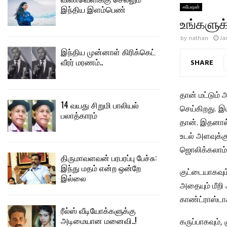
இந்திய இளம்பெண்
ஃபேஷன்
உங்களுக
by
nathan
Ja
இந்திய முன்னாள் கிரிக்கெட்
வீரர் மரணம்..
SHARE
தான் மட்டும
14 வயது சிறுமி பாலியல்
செய்கிறது. 
பலாத்காரம்
தான். இதனால
உடல் அளவுக்
ஜொலிக்கலாம்
திருமாவளவன் பரபரப்பு பேச்சு:
இந்து மதம் என்ற ஒன்றே
குட்டையாகவும
இல்லை
அதையும் மீறி
காண்ட்ராஸ்ட
ரீல்ஸ் வீடியோக்களுக்கு
அடிமையான மனைவி..!
கருப்பாகவும்