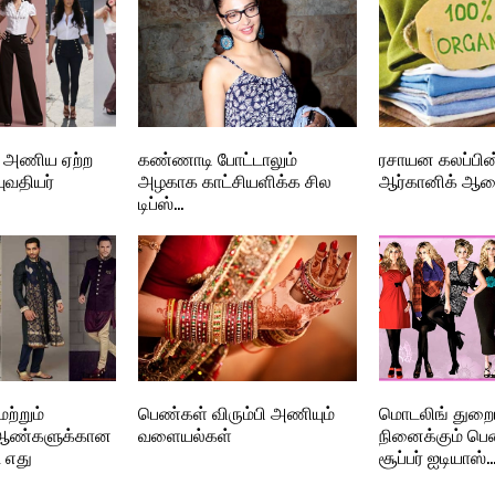
ல் அணிய ஏற்ற
கண்ணாடி போட்டாலும்
ரசாயன கலப்பின்
ுவதியர்
அழகாக காட்சியளிக்க சில
ஆர்கானிக் ஆட
டிப்ஸ்…
ற்றும்
பெண்கள் விரும்பி அணியும்
மொடலிங் துறைய
 ஆண்களுக்கான
வளையல்கள்
நினைக்கும் பெண
 எது
சூப்பர் ஐடியாஸ்…