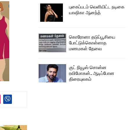
புகைப்படம் வெளியிட்ட நடிகை
யாஷிகா ஆனந்த்
கொரோனா தடுப்பூசியை
போட்டுக்கொள்ளாத
மணமகள் தேவை
குட் நியூஸ் சொன்ன
ரவிமோகன்.. ஆடிப்போன
திரையுலகம்