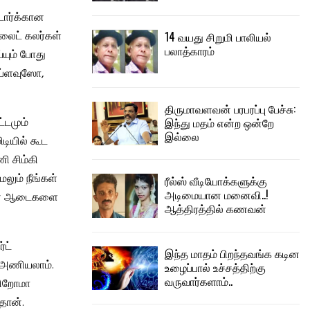
டார்க்கான
 லைட் கலர்கள்
14 வயது சிறுமி பாலியல்
பலாத்காரம்
யும் போது
 ப்ளவுஸோ,
திருமாவளவன் பரபரப்பு பேச்சு:
இந்து மதம் என்ற ஒன்றே
்டமும்
இல்லை
டியில் கூட
ி சிம்கி
லும் நீங்கள்
ரீல்ஸ் வீடியோக்களுக்கு
அடிமையான மனைவி..!
கமான ஆடைகளை
ஆத்திரத்தில் கணவன்
்ட்
இந்த மாதம் பிறந்தவங்க கடின
ி அணியலாம்.
உழைப்பால் உச்சத்திற்கு
வருவார்களாம்..
கிறோமா
தான்.