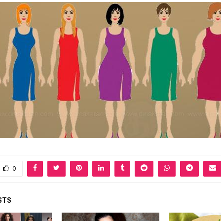
0
STS