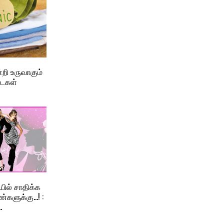
றி உருவாகும்
ைகள்
ில் சாதிக்க
்களுக்கு…! :
.