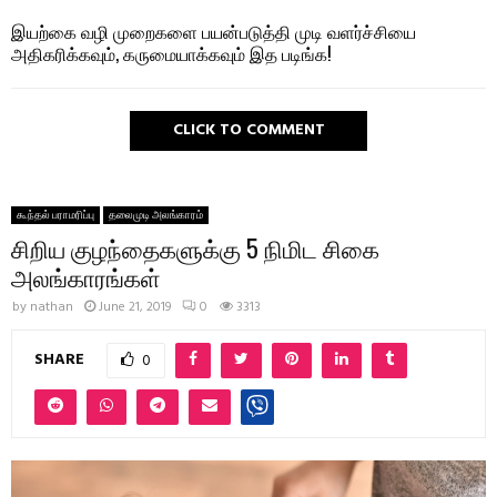
இயற்கை வழி முறைகளை பயன்படுத்தி முடி வளர்ச்சியை
அதிகரிக்கவும், கருமையாக்கவும் இத படிங்க!
CLICK TO COMMENT
கூந்தல் பராமரிப்பு
தலைமுடி அலங்காரம்
சிறிய குழந்தைகளுக்கு 5 நிமிட சிகை
அலங்காரங்கள்
by
nathan
June 21, 2019
0
3313
SHARE
0