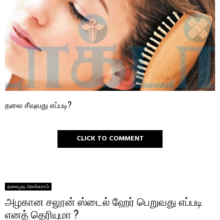
தலை சீவுவது எப்படி?
CLICK TO COMMENT
தலைமுடி அலங்காரம்
அழகான சலூன் ஸ்டைல் ஹேர் பெறுவது எப்படி
எனத் தெரியுமா ?