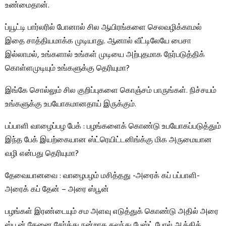
உண்மைதான்.
ப்யூட்டி பார்லரில் போனால் சில ஆயிரங்களை செலவழிக்காமல்
இதை சாத்தியமாக்க முடியாது. ஆனால் வீட்டிலேயே பைசா
இல்லாமல், உங்களால் உங்கள் முடியை அற்புதமாக நேர்படுத்திக்
கொள்ளமுடியும் உங்களுக்கு தெரியுமா?
இங்கே சொல்லும் சில குறிப்புகளை கொஞ்சம் பாருங்கள். நிச்சயம்
உங்களுக்கு உபயோகமானதாய் இருக்கும்.
பப்பாளி வாழைப்பழ பேக் : பழங்களைக் கொண்டு உபயோகப்படுத்தும்
இந்த பேக் இயற்கையான ஸ்ட்ரெயிட்டனிங்க்கு மிக அருமையான
வழி என்பது தெரியுமா?
தேவையானவை : வாழைபழம் மசித்தது -அரைக் கப் பப்பாளி-
அரைக் கப் தேன் – அரை ஸ்பூன்
பழங்கள் இரண்டையும் சம அளவு எடுத்துக் கொண்டு அதில் அரை
ஸ்பூன் தேனை சேர்த்து நன்றாக கலந்து பேஸ்ட் போல் ஆக்கிக்