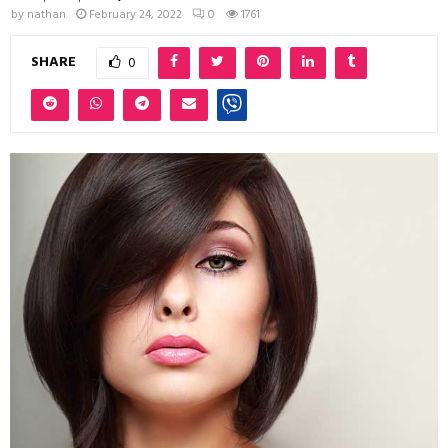
by
nathan
February 24, 2022
0
1761
SHARE
0