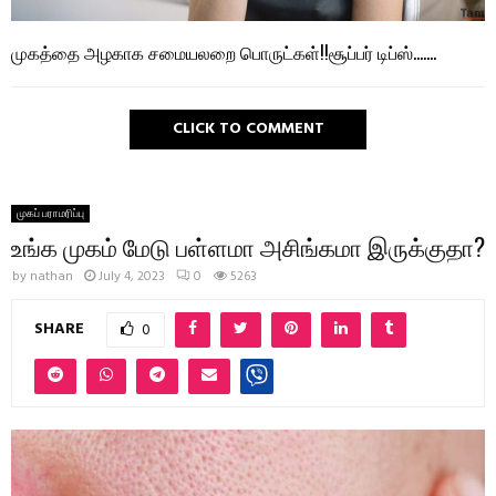
முகத்தை அழகாக சமையலறை பொருட்கள்!!சூப்பர் டிப்ஸ்…….
CLICK TO COMMENT
முகப் பராமரிப்பு
உங்க முகம் மேடு பள்ளமா அசிங்கமா இருக்குதா?
by
nathan
July 4, 2023
0
5263
SHARE
0