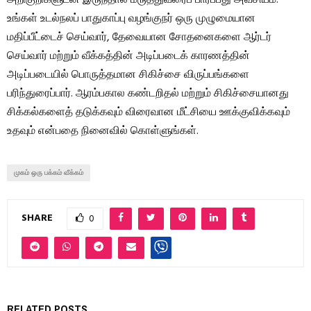
அறிகுறிகளுடன் இருந்தால் மருத்துவரைப் பார்ப்பது அவசியம்.
உங்கள் உடல்நலப் பாதுகாப்பு வழங்குநர் ஒரு முழுமையான
மதிப்பீட்டைச் செய்வார், தேவையான சோதனைகளை ஆர்டர்
செய்வார் மற்றும் வீக்கத்தின் அடிப்படைக் காரணத்தின்
அடிப்படையில் பொருத்தமான சிகிச்சை விருப்பங்களை
பரிந்துரைப்பார். ஆரம்பகால கண்டறிதல் மற்றும் சிகிச்சையானது
சிக்கல்களைத் தடுக்கவும் விரைவான மீட்சியை ஊக்குவிக்கவும்
உதவும் என்பதை நினைவில் கொள்ளுங்கள்.
முகம் ஒரு பக்கம் வீக்கம்
SHARE
0
RELATED POSTS