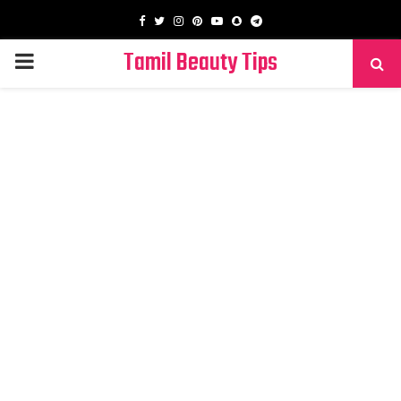
Facebook
Twitter
Instagram
Pinterest
Youtube
Snapchat
Telegram
Tamil Beauty Tips
PRIMARY
MENU