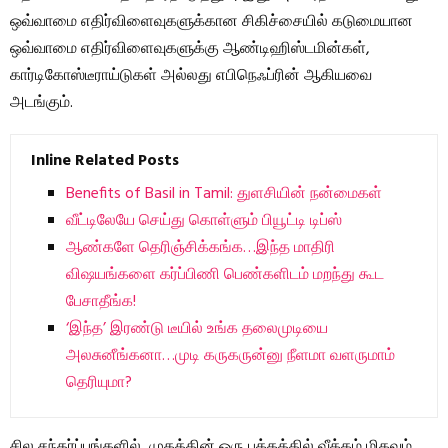
ஒவ்வாமை எதிர்விளைவுகளுக்கான சிகிச்சையில் கடுமையான
ஒவ்வாமை எதிர்விளைவுகளுக்கு ஆண்டிஹிஸ்டமின்கள்,
கார்டிகோஸ்டீராய்டுகள் அல்லது எபிநெஃப்ரின் ஆகியவை
அடங்கும்.
Inline Related Posts
Benefits of Basil in Tamil: துளசியின் நன்மைகள்
வீட்டிலேயே செய்து கொள்ளும் பியூட்டி டிப்ஸ்
ஆண்களே தெரிஞ்சிக்கங்க…இந்த மாதிரி
விஷயங்களை கர்ப்பிணி பெண்களிடம் மறந்து கூட
பேசாதீங்க!
‘இந்த’ இரண்டு டீயில் உங்க தலைமுடியை
அலசுனீங்கனா…முடி கருகருன்னு நீளமா வளருமாம்
தெரியுமா?
சில சந்தர்ப்பங்களில், முகத்தின் ஒரு பக்கத்தில் வீக்கம் மிகவும்