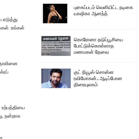
புகைப்படம் வெளியிட்ட நடிகை
யாஷிகா ஆனந்த்
 எடுத்து
்கள். உங்கள்
கொரோனா தடுப்பூசியை
போட்டுக்கொள்ளாத
மணமகள் தேவை
் தோலினை
குட் நியூஸ் சொன்ன
்ரப்
ரவிமோகன்.. ஆடிப்போன
திரையுலகம்
 உற்பத்தியை
து, நன்றாக
்ன