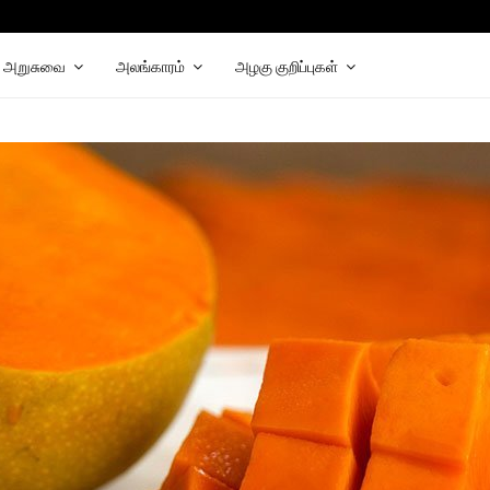
hat
elegram
அறுசுவை
அலங்காரம்
அழகு குறிப்புகள்