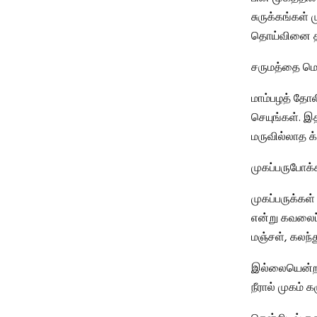
சுருக்கங்கள்
தொய்வினை தட
சருமத்தை மெர
மாம்பழத் தோல
செயுங்கள். இத
மருவில்லாத க
முகப்பருபோக்க
முகப்பருக்கள
என்று கவலைப்
மஞ்சள், கலந்த
இல்லையென்றா
நீரால் முகம் 