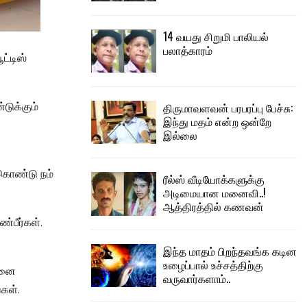
14 வயது சிறுமி பாலியல்
பலாத்காரம்
ட்டிஸ்
டுக்கும்
திருமாவளவன் பரபரப்பு பேச்சு:
இந்து மதம் என்ற ஒன்றே
இல்லை
 கொண்டு நம்
ரீல்ஸ் வீடியோக்களுக்கு
அடிமையான மனைவி..!
ஆத்திரத்தில் கணவன்
்பீர்கள்.
இந்த மாதம் பிறந்தவங்க கடின
உழைப்பால் உச்சத்திற்கு
தினை
வருவார்களாம்..
கள்.