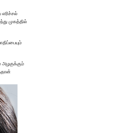
் எரிச்சல்
்து முகத்தில்
பாதிப்பையும்
 அழகுக்கும்
்தான்