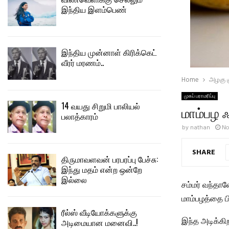
இந்திய இளம்பெண்
இந்திய முன்னாள் கிரிக்கெட்
வீரர் மரணம்..
Home
அழகு கு
முகப் பராமரிப்பு
14 வயது சிறுமி பாலியல்
மாம்பழ 
பலாத்காரம்
by
nathan
No
SHARE
திருமாவளவன் பரபரப்பு பேச்சு:
இந்து மதம் என்ற ஒன்றே
இல்லை
சம்மர் வந்தா
மாம்பழத்தை ப
ரீல்ஸ் வீடியோக்களுக்கு
இந்த அடிக்கிற
அடிமையான மனைவி..!