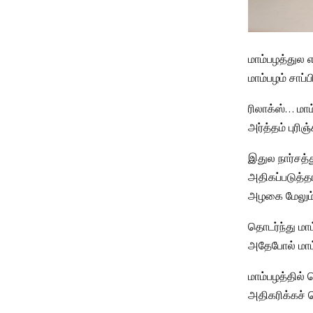
மாம்பழத்துல எல
மாம்பழம் சாப
ரிலாக்ஸ்… மாம
அர்த்தம் புரிஞ்
இதுல நார்சத்
அதிகப்படுத்த
அழகை மேலும் 
தொடர்ந்து மாம
அதேபோல் மாம்
மாம்பழத்தில் 
அதிகரிக்கச் 