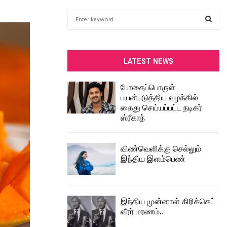
S
e
a
S
r
c
E
LATEST NEWS
h
f
A
போதைப்பொருள்
o
பயன்படுத்திய வழக்கில்
r
R
கைது செய்யப்பட்ட நடிகர்
:
ஸ்ரீகாந்
C
H
விண்வெளிக்கு செல்லும்
இந்திய இளம்பெண்
இந்திய முன்னாள் கிரிக்கெட்
வீரர் மரணம்..