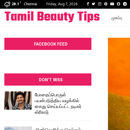
C
Facebook
Twitter
Instagram
Pinterest
Youtube
Snapc
T
28.1
Chennai
Friday, Aug 7, 2026
Tamil Beauty Tips
முகப்பு
FACEBOOK FEED
DON'T MISS
போதைப்பொருள்
பயன்படுத்திய வழக்கில்
கைது செய்யப்பட்ட நடிகர்
ஸ்ரீகாந்
விண்வெளிக்கு செல்லும்