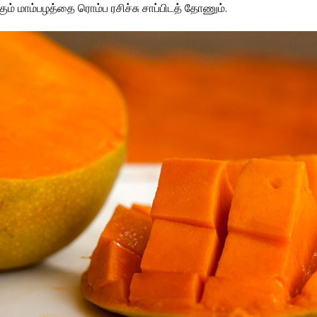
கும் மாம்பழத்தை ரொம்ப ரசிச்சு சாப்பிடத் தோணும்.