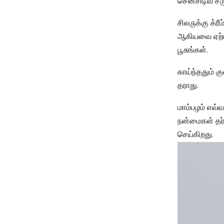
சென்சிடிவ் சரு
சிலருக்கு க்ரீ
ஆகியவை ஏற்பட
பூசுங்கள்.
காய்ந்ததும் கு
தராது.
மாம்பழம் எவ்
நன்மைகள் தர்
செய்கிறது.