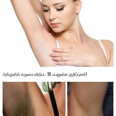
அக்குளில் கருமை விடுபட 10 பயனுள்ள குறிப்புகள்!