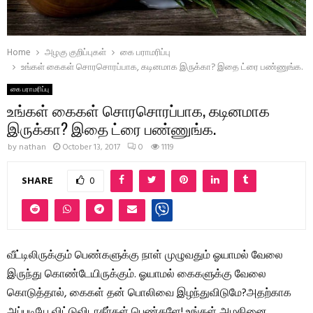
Home
அழகு குறிப்புகள்
கை பராமரிப்பு
உங்கள் கைகள் சொரசொரப்பாக, கடினமாக இருக்கா? இதை ட்ரை பண்ணுங்க.
கை பராமரிப்பு
உங்கள் கைகள் சொரசொரப்பாக, கடினமாக
இருக்கா? இதை ட்ரை பண்ணுங்க.
by
nathan
October 13, 2017
0
1119
SHARE
0
வீட்டிலிருக்கும் பெண்களுக்கு நாள் முழுவதும் ஓயாமல் வேலை
இருந்து கொண்டேயிருக்கும். ஓயாமல் கைகளுக்கு வேலை
கொடுத்தால், கைகள் தன் பொலிவை இழந்துவிடுமே?அதற்காக
அப்படியே விட்டுவிடாதீர்கள் பெண்களே! உங்கள் அழகினை