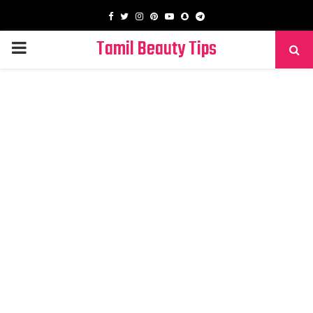
Facebook
Twitter
Instagram
Pinterest
Youtube
Snapchat
Telegram
Tamil Beauty Tips
PRIMARY
MENU