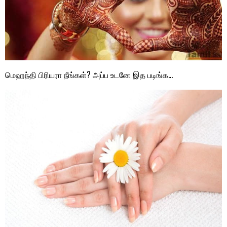
மெஹந்தி பிரியரா நீங்கள்? அப்ப உடனே இத படிங்க…