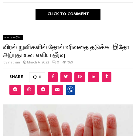
CLICK TO COMMENT
கை பராமரிப்பு
விரல் நுனிகளில் தோல் உரிவதை தடுக்க -இதோ
அற்புதமான எளிய தீர்வு
by
nathan
March 6, 2022
0
1999
SHARE
0