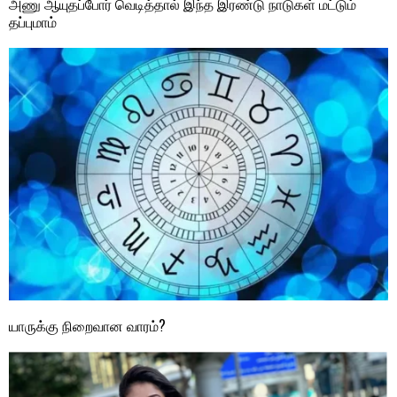
அணு ஆயுதப்போர் வெடித்தால் இந்த இரண்டு நாடுகள் மட்டும்
தப்புமாம்
யாருக்கு நிறைவான வாரம்?