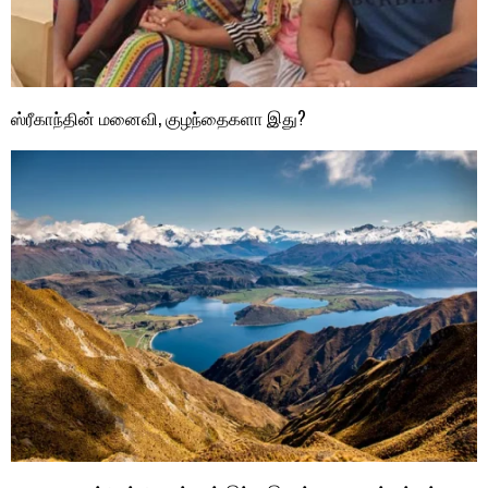
ஸ்ரீகாந்தின் மனைவி, குழந்தைகளா இது?