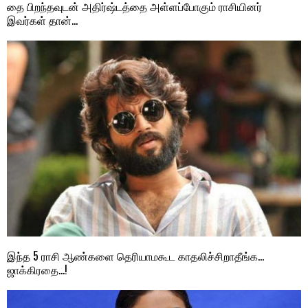
தை பிறந்தவுடன் அதிர்ஷ்டத்தை அள்ளப்போகும் ராசியினர்
இவர்கள் தான்…
இந்த 5 ராசி ஆண்களை தெரியாமகூட காதலிச்சிறாதீங்க…
ஜாக்கிரதை…!