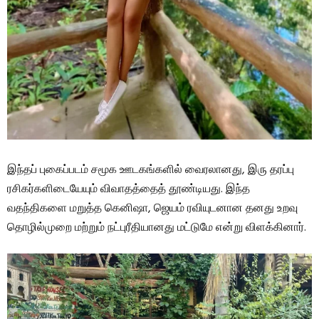
இந்தப் புகைப்படம் சமூக ஊடகங்களில் வைரலானது, இரு தரப்பு
ரசிகர்களிடையேயும் விவாதத்தைத் தூண்டியது. இந்த
வதந்திகளை மறுத்த கெனிஷா, ஜெயம் ரவியுடனான தனது உறவு
தொழில்முறை மற்றும் நட்புரீதியானது மட்டுமே என்று விளக்கினார்.