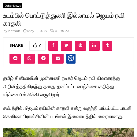
Other News
உடம்பில் பொட்டுத்துணி இல்லாமல் ஜெயம் ரவி
காதலி
by
nathan
May 11, 2025
0
270
SHARE
0
தமிழ் சினிமாவின் முன்னணி நடிகர் ஜெயம் ரவி விவாகரத்து
அறிவித்ததிலிருந்து தனது தனிப்பட்ட வாழ்க்கை குறித்து
சர்ச்சையில் சிக்கி வருகிறார்.
சமீபத்தில், ஜெயம் ரவியின் காதலி என்று வதந்தி பரப்பப்பட்ட பாடகி
கெனிஷா பிரான்சிஸின் படங்கள் இணையத்தில் வைரலானது.