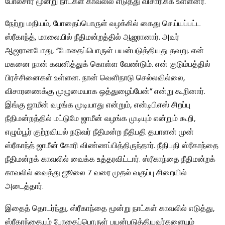
போலீசார் மூன்று நாட்கள் காவலில் எடுத்து விசாரிக்க உள்ளனர்.
நேற்று மதியம், போதைப்பொருள் வழக்கில் கைது செய்யப்பட்ட
ஸ்ரீகாந்த், மாலையில் நீதிமன்றத்தில் ஆஜரானார். அவர்
ஆஜரானபோது, ​​”போதைப்பொருள் பயன்படுத்தியது தவறு. என்
மகனை நான் கவனித்துக் கொள்ள வேண்டும். என் குடும்பத்தில்
பிரச்சினைகள் உள்ளன. நான் வெளிநாடு செல்லவில்லை,
விசாரணைக்கு முழுமையாக ஒத்துழைப்பேன்” என்று கூறினார்.
இங்கு ஜாமீன் வழங்க முடியாது என்றும், என்டிபிஎஸ் சிறப்பு
நீதிமன்றத்தில் மட்டுமே ஜாமீன் வழங்க முடியும் என்றும் கூறி,
எழும்பூர் குற்றவியல் நடுவர் நீதிமன்ற நீதிபதி தயாளன் முன்
ஸ்ரீகாந்த் ஜாமீன் கோரி விண்ணப்பித்திருந்தார். நீதிபதி ஸ்ரீகாந்தை
நீதிமன்றக் காவலில் வைக்க உத்தரவிட்டார். ஸ்ரீகாந்தை நீதிமன்றக்
காவலில் வைத்து ஜூலை 7 வரை முதல் வகுப்பு சிறையில்
அடைத்தார்.
இதைத் தொடர்ந்து, ஸ்ரீகாந்தை மூன்று நாட்கள் காவலில் எடுத்து,
ஸ்ரீகாந்தையும் போதைப்பொருள் பயன்படுத்தியவர்களையும்