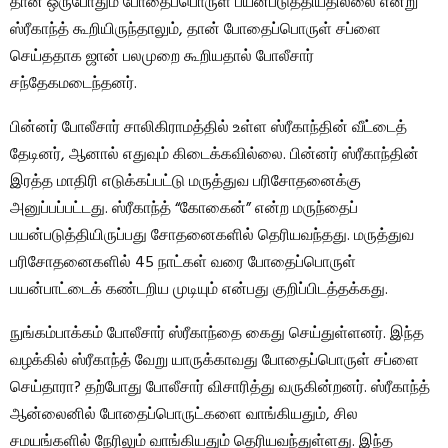
தான் ஒருபோதும் போதைப்பொருள் பயன்படுத்தியதில்லை என்று
ஸ்ரீகாந்த் கூறியிருந்தாலும், தான் போதைப்பொருள் சப்ளை
செய்ததாக ஜான் பலமுறை கூறியதால் போலீசார்
சந்தேகமடைந்தனர்.
பின்னர் போலீசார் சாலிகிராமத்தில் உள்ள ஸ்ரீகாந்தின் வீட்டைத்
தேடினர், ஆனால் எதுவும் கிடைக்கவில்லை. பின்னர் ஸ்ரீகாந்தின்
இரத்த மாதிரி எடுக்கப்பட்டு மருத்துவ பரிசோதனைக்கு
அனுப்பப்பட்டது. ஸ்ரீகாந்த் “கோகைன்” என்ற மருந்தைப்
பயன்படுத்தியிருப்பது சோதனைகளில் தெரியவந்தது. மருத்துவ
பரிசோதனைகளில் 45 நாட்கள் வரை போதைப்பொருள்
பயன்பாட்டைக் கண்டறிய முடியும் என்பது குறிப்பிடத்தக்கது.
நுங்கம்பாக்கம் போலீசார் ஸ்ரீகாந்தை கைது செய்துள்ளனர். இந்த
வழக்கில் ஸ்ரீகாந்த் வேறு யாருக்காவது போதைப்பொருள் சப்ளை
செய்தாரா? தற்போது போலீசார் விசாரித்து வருகின்றனர். ஸ்ரீகாந்த்
ஆன்லைனில் போதைப்பொருட்களை வாங்கியதும், சில
சமயங்களில் நேரிலும் வாங்கியதும் தெரியவந்துள்ளது. இந்த