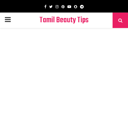
Facebook
Twitter
Instagram
Pinterest
Youtube
Snapchat
Telegram
Tamil Beauty Tips
PRIMARY
MENU