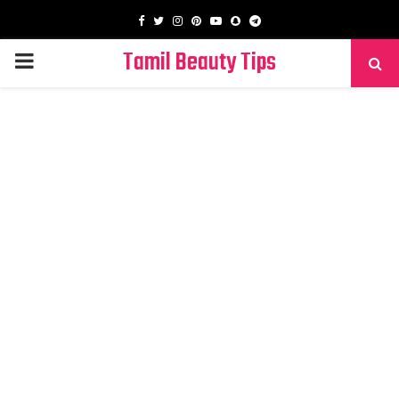
Facebook
Twitter
Instagram
Pinterest
Youtube
Snapchat
Telegram
Tamil Beauty Tips
PRIMARY
MENU