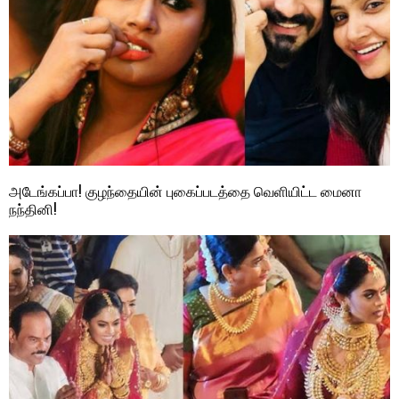
அடேங்கப்பா! குழந்தையின் புகைப்படத்தை வெளியிட்ட மைனா
நந்தினி!