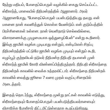
நேற்று மதியம், போதைப்பொருள் வழக்கில் கைது செய்யப்பட்ட
ஸ்ரீகாந்த், மாலையில் நீதிமன்றத்தில் ஆஜரானார். அவர்
ஆஜரானபோது, ​​”போதைப்பொருள் பயன்படுத்தியது தவறு. என்
மகனை நான் கவனித்துக் கொள்ள வேண்டும். என் குடும்பத்தில்
பிரச்சினைகள் உள்ளன. நான் வெளிநாடு செல்லவில்லை,
விசாரணைக்கு முழுமையாக ஒத்துழைப்பேன்” என்று கூறினார்.
இங்கு ஜாமீன் வழங்க முடியாது என்றும், என்டிபிஎஸ் சிறப்பு
நீதிமன்றத்தில் மட்டுமே ஜாமீன் வழங்க முடியும் என்றும் கூறி,
எழும்பூர் குற்றவியல் நடுவர் நீதிமன்ற நீதிபதி தயாளன் முன்
ஸ்ரீகாந்த் ஜாமீன் கோரி விண்ணப்பித்திருந்தார். நீதிபதி ஸ்ரீகாந்தை
நீதிமன்றக் காவலில் வைக்க உத்தரவிட்டார். ஸ்ரீகாந்தை நீதிமன்றக்
காவலில் வைத்து ஜூலை 7 வரை முதல் வகுப்பு சிறையில்
அடைத்தார்.
இதைத் தொடர்ந்து, ஸ்ரீகாந்தை மூன்று நாட்கள் காவலில் எடுத்து,
ஸ்ரீகாந்தையும் போதைப்பொருள் பயன்படுத்தியவர்களையும்
விசாரிக்க போலீசார் திட்டமிட்டுள்ளதாக கூறப்படுகிறது.