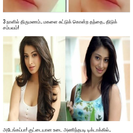
3 நாளில் திருமணம்.. மகளை சுட்டுக் கொன்ற தந்தை.. திடுக்
சம்பவம்!
அடேங்கப்பா! குட்டையான உடை அணிந்தபடி டிக்டாக்கில்..