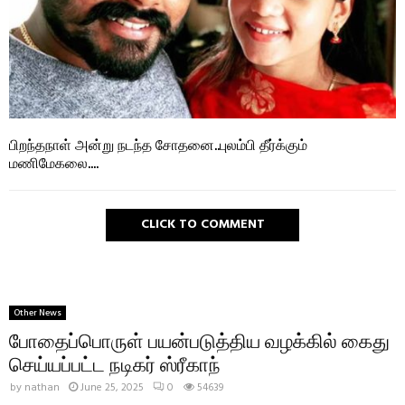
பிறந்தநாள் அன்று நடந்த சோதனை..புலம்பி தீர்க்கும்
மணிமேகலை….
CLICK TO COMMENT
Other News
போதைப்பொருள் பயன்படுத்திய வழக்கில் கைது
செய்யப்பட்ட நடிகர் ஸ்ரீகாந்
by
nathan
June 25, 2025
0
54639