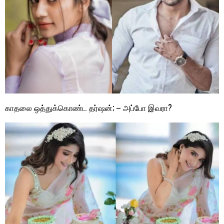
காதலை ஒத்துக்கொண்ட தர்ஷன்; – அப்போ இவரா?