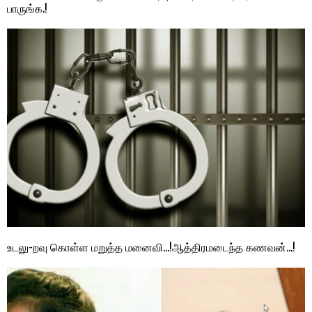
பாருங்க.!
உடலு-றவு கொள்ள மறுத்த மனைவி…!ஆத்திரமடைந்த கணவன்…!