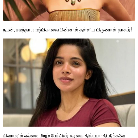
நயன், சமந்தா, ராஷ்மிகாவை பின்னால் தள்ளிய மிருணாள் தாகூர்!
கிளாமரில் எல்லை மீறும் பேச்சிலர் நடிகை திவ்யபாரதி..நீங்களே