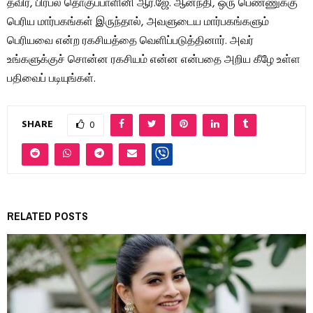
தவிர, பிரபல தொகுப்பாளினி ஆர்.ஜே. ஆனந்தி, ஒரு பெண்ணுக்கு
பெரிய மார்பகங்கள் இருந்தால், அவளுடைய மார்பகங்களும்
பெரியவை என்ற ரகசியத்தை வெளிப்படுத்தினார். அவர்
உங்களுக்குச் சொன்ன ரகசியம் என்ன என்பதை அறிய கீழே உள்ள
பதிவைப் படியுங்கள்.
SHARE
0
RELATED POSTS