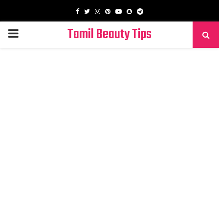
Facebook
Twitter
Instagram
Pinterest
Youtube
Snapchat
Telegram
Tamil Beauty Tips
PRIMARY
MENU