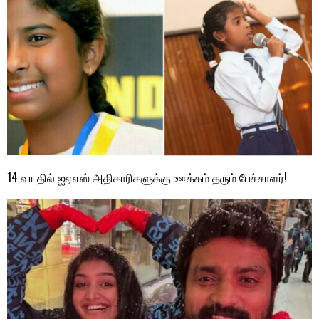
14 வயதில் ஐஏஎஸ் அதிகாரிகளுக்கு ஊக்கம் தரும் பேச்சாளர்!