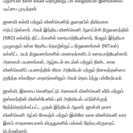
பஞ்சாபில் உள்ள லவ்லி தொழில்நுட்பக் கல்லூரியில் இளங்கலைப்
படிப்பை முடித்தார்.
ஜானவி கல்வி மற்றும் விண்வெளித் துறையில் தீவிரமாக
ஈடுபட்டுள்ளார். அவர் இந்திய விண்வெளி ஆராய்ச்சி நிறுவனத்தில்
(ISRO) கல்வித் திட்டங்களில் உரையாற்றியுள்ளார், மேலும் இந்தியா
முழுவதும் உள்ள தேசிய தொழில்நுட்ப நிறுவனங்கள் (NITகள்)
உள்ளிட்ட உயர் நிறுவனங்களில் மாணவர்களிடம் உரையாற்றியுள்ளார்.
அனலாக் பயணங்கள், ஆழ்கடல் டைவ்ஸ் மற்றும் நீண்ட கால
விண்வெளிப் பயணத்தில் கிரக அறிவியல் மற்றும் நிலைத்தன்மை
குறித்த சர்வதேச மாநாடுகளிலும் அவர் தொடர்ந்து பங்கேற்பவர்.
ஜான்வி, இளைய வெளிநாட்டு அனலாக் விண்வெளி வீரர் மற்றும்
ஐஸ்லாந்தின் வின்ஸ்பேஸில் புவி அறிவியல் பயிற்சிக்குத்
தேர்ந்தெடுக்கப்பட்ட முதல் இந்தியர் ஆவார். ஜான்வி நாசா
விண்வெளி ஆப்ஸ் சேலஞ்ச் மற்றும் இஸ்ரோ உலக விண்வெளி வார
இளம் சாதனையாளர் விருதுகளில் மக்கள் தேர்வு விருதைப்
பெற்றுள்ளார்.