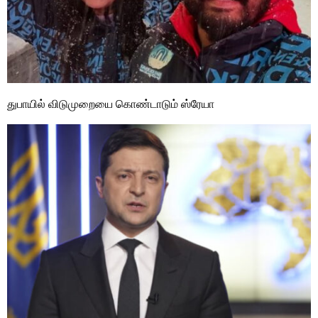
துபாயில் விடுமுறையை கொண்டாடும் ஸ்ரேயா