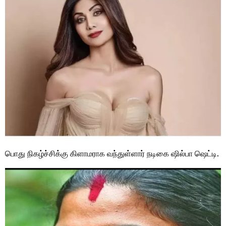
பொது நிகழ்ச்சிக்கு கிளாமராக வந்துள்ளார் நடிகை ஷில்பா ஷெட்டி.