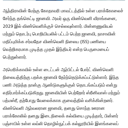
ஆந்திராவின் மேற்கு கோதாவரி மாவட்டத்தில் உள்ள பராக்கோலைச்
சேர்ந்த தங்கெட்டி ஜானவி. அவர் ஒரு விண்வெளி வீராங்கனை,
2029 இல் விண்வெளிக்குச் செல்லவுள்ளார். மின்னணுவியல்
மற்றும் தொடர்பு பொறியியலில் பட்டம் பெற்ற ஜானவி, நாசாவின்
மதிப்புமிக்க சர்வதேச விண்வெளி நிலைய (ISS) பணியை
வெற்றிகரமாக முடித்த முதல் இந்தியர் என்ற பெருமையைப்
பெற்றுள்ளார்.
அமெரிக்காவில் உள்ள டைட்டன் ஆர்பிட்டல் போர்ட் விண்வெளி
நிலையத்திற்கு பறக்க ஜானவி தேர்ந்தெடுக்கப்பட்டுள்ளார். இந்த
பணி அடுத்த நான்கு ஆண்டுகளுக்குள் தொடங்கப்படும் என்று
எதிர்பார்க்கப்படுகிறது. ஜானவியின் பெற்றோர் ஸ்ரீனிவாஸ் மற்றும்
பத்மஸ்ரீ, தற்போது வேலைக்காக குவைத்தில் வசிக்கின்றனர்.
விண்வெளி ஆர்வலரான ஜானவி, தனது சொந்த ஊரான
பராக்கோலில் தனது இடைநிலைக் கல்வியை முடித்தார், பின்னர்
பஞ்சாபில் உள்ள லவ்லி தொழில்நுட்பக் கல்லூரியில் இளங்கலைப்