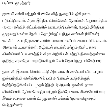
படிப்பை முடித்தார்.
ஜானவி கல்வி மற்றும் விண்வெளித் துறையில் தீவிரமாக
ஈடுபட்டுள்ளார். அவர் இந்திய விண்வெளி ஆராய்ச்சி நிறுவனத்தில்
(ISRO) கல்வித் திட்டங்களில் உரையாற்றியுள்ளார், மேலும் இந்தியா
முழுவதும் உள்ள தேசிய தொழில்நுட்ப நிறுவனங்கள் (NITகள்)
உள்ளிட்ட உயர் நிறுவனங்களில் மாணவர்களிடம் உரையாற்றியுள்ளார்.
அனலாக் பயணங்கள், ஆழ்கடல் டைவ்ஸ் மற்றும் நீண்ட கால
விண்வெளிப் பயணத்தில் கிரக அறிவியல் மற்றும் நிலைத்தன்மை
குறித்த சர்வதேச மாநாடுகளிலும் அவர் தொடர்ந்து பங்கேற்பவர்.
ஜான்வி, இளைய வெளிநாட்டு அனலாக் விண்வெளி வீரர் மற்றும்
ஐஸ்லாந்தின் வின்ஸ்பேஸில் புவி அறிவியல் பயிற்சிக்குத்
தேர்ந்தெடுக்கப்பட்ட முதல் இந்தியர் ஆவார். ஜான்வி நாசா
விண்வெளி ஆப்ஸ் சேலஞ்ச் மற்றும் இஸ்ரோ உலக விண்வெளி வார
இளம் சாதனையாளர் விருதுகளில் மக்கள் தேர்வு விருதைப்
பெற்றுள்ளார்.