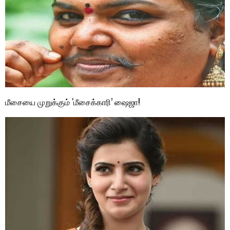
மீசையை முறுக்கும் ‘மீசைக்காரி’ ஷைஜா!