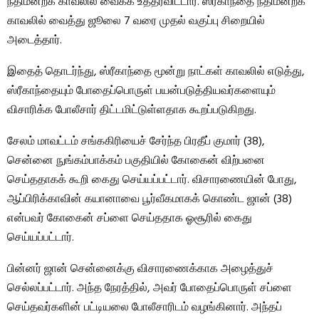
நீதிமன்றக் காவலில் வைக்க உத்தரவிட்டார். ஸ்ரீகாந்தை நீதிமன்றக்
காவலில் வைத்து ஜூலை 7 வரை முதல் வகுப்பு சிறையில்
அடைத்தார்.
இதைத் தொடர்ந்து, ஸ்ரீகாந்தை மூன்று நாட்கள் காவலில் எடுத்து,
ஸ்ரீகாந்தையும் போதைப்பொருள் பயன்படுத்தியவர்களையும்
விசாரிக்க போலீசார் திட்டமிட்டுள்ளதாக கூறப்படுகிறது.
சேலம் மாவட்டம் சங்ககிரியைச் சேர்ந்த பிரதீப் குமார் (38),
சென்னை நுங்கம்பாக்கம் பகுதியில் கோகைன் விற்பனை
செய்ததாகக் கூறி கைது செய்யப்பட்டார். விசாரணையின் போது, ​​
ஆப்பிரிக்காவின் கயானாவை பூர்வீகமாகக் கொண்ட ஜான் (38)
என்பவர் கோகைன் சப்ளை செய்ததாக ஓசூரில் கைது
செய்யப்பட்டார்.
பின்னர் ஜான் சென்னைக்கு விசாரணைக்காக அழைத்துச்
செல்லப்பட்டார். அந்த நேரத்தில், அவர் போதைப்பொருள் சப்ளை
செய்தவர்களின் பட்டியலை போலீசாரிடம் வழங்கினார். அந்தப்