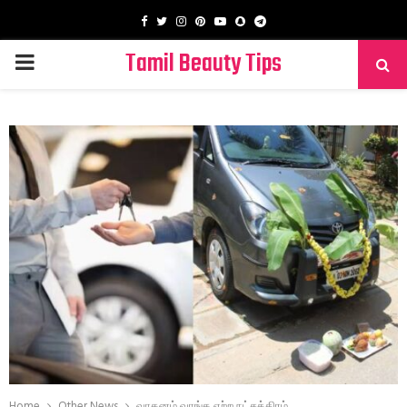
Facebook
Twitter
Instagram
Pinterest
Youtube
Snapchat
Telegram
Tamil Beauty Tips
PRIMARY
MENU
Home
Other News
வாகனம் வாங்க ஏற்ற நட்சத்திரம்