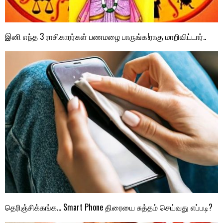
இனி எந்த 3 ராசிகாரர்கள் பணமழை பாருங்க!ராகு மாறிவிட்டார்..
தெரிஞ்சிக்கங்க… Smart Phone திரையை சுத்தம் செய்வது எப்படி?