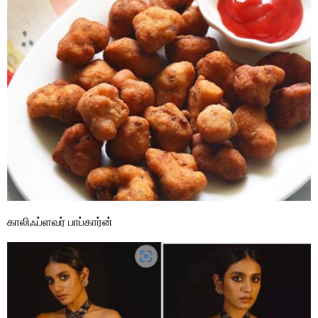
காலிஃப்ளவர் பாப்கார்ன்