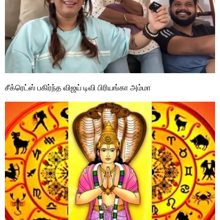
சீக்ரெட்ஸ் பகிர்ந்த விஜய் டிவி பிரியங்கா அம்மா