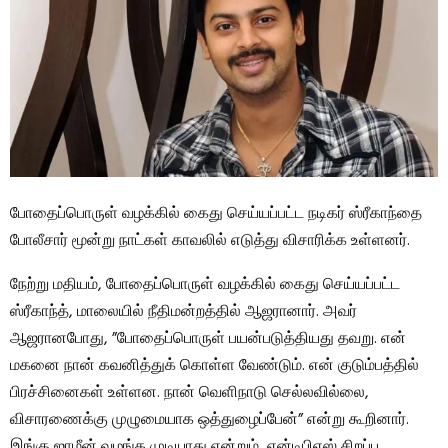
போதைப்பொருள் வழக்கில் கைது செய்யப்பட்ட நடிகர் ஸ்ரீகாந்தை
போலீசார் மூன்று நாட்கள் காவலில் எடுத்து விசாரிக்க உள்ளனர்.
நேற்று மதியம், போதைப்பொருள் வழக்கில் கைது செய்யப்பட்ட
ஸ்ரீகாந்த், மாலையில் நீதிமன்றத்தில் ஆஜரானார். அவர்
ஆஜரானபோது, ​​”போதைப்பொருள் பயன்படுத்தியது தவறு. என்
மகனை நான் கவனித்துக் கொள்ள வேண்டும். என் குடும்பத்தில்
பிரச்சினைகள் உள்ளன. நான் வெளிநாடு செல்லவில்லை,
விசாரணைக்கு முழுமையாக ஒத்துழைப்பேன்” என்று கூறினார்.
இங்கு ஜாமீன் வழங்க முடியாது என்றும், என்டிபிஎஸ் சிறப்பு