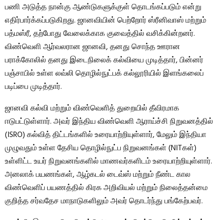
பணி அடுத்த நான்கு ஆண்டுகளுக்குள் தொடங்கப்படும் என்று
எதிர்பார்க்கப்படுகிறது. ஜானவியின் பெற்றோர் ஸ்ரீனிவாஸ் மற்றும்
பத்மஸ்ரீ, தற்போது வேலைக்காக குவைத்தில் வசிக்கின்றனர்.
விண்வெளி ஆர்வலரான ஜானவி, தனது சொந்த ஊரான
பராக்கோலில் தனது இடைநிலைக் கல்வியை முடித்தார், பின்னர்
பஞ்சாபில் உள்ள லவ்லி தொழில்நுட்பக் கல்லூரியில் இளங்கலைப்
படிப்பை முடித்தார்.
ஜானவி கல்வி மற்றும் விண்வெளித் துறையில் தீவிரமாக
ஈடுபட்டுள்ளார். அவர் இந்திய விண்வெளி ஆராய்ச்சி நிறுவனத்தில்
(ISRO) கல்வித் திட்டங்களில் உரையாற்றியுள்ளார், மேலும் இந்தியா
முழுவதும் உள்ள தேசிய தொழில்நுட்ப நிறுவனங்கள் (NITகள்)
உள்ளிட்ட உயர் நிறுவனங்களில் மாணவர்களிடம் உரையாற்றியுள்ளார்.
அனலாக் பயணங்கள், ஆழ்கடல் டைவ்ஸ் மற்றும் நீண்ட கால
விண்வெளிப் பயணத்தில் கிரக அறிவியல் மற்றும் நிலைத்தன்மை
குறித்த சர்வதேச மாநாடுகளிலும் அவர் தொடர்ந்து பங்கேற்பவர்.