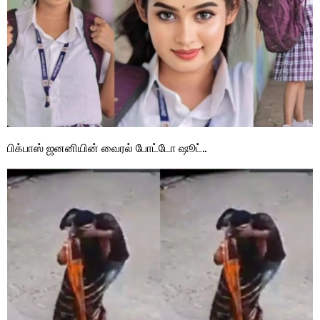
பிக்பாஸ் ஜனனியின் வைரல் போட்டோ ஷூட்..