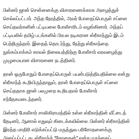
பின்னர் ஜான் சென்னைக்கு விசாரணைக்காக அழைத்துச்
செல்லப்பட்டார். அந்த நேரத்தில், அவர் போதைப்பொருள் சப்ளை
செய்தவர்களின் பட்டியலை போலீசாரிடம் வழங்கினார். அந்தப்
பட்டியலில் தமிழ் படங்களில் பிரபல நடிகரான ஸ்ரீகாந்தும் இடம்
பெற்றிருந்தார். இதைத் தொடர்ந்து, நேற்று ஸ்ரீகாந்தை
நுங்கம்பாக்கம் காவல் நிலையத்திற்கு போலீசார் வரவழைத்து
முழுமையான விசாரணை நடத்தினர்.
தான் ஒருபோதும் போதைப்பொருள் பயன்படுத்தியதில்லை என்று
ஸ்ரீகாந்த் கூறியிருந்தாலும், தான் போதைப்பொருள் சப்ளை
செய்ததாக ஜான் பலமுறை கூறியதால் போலீசார்
சந்தேகமடைந்தனர்.
பின்னர் போலீசார் சாலிகிராமத்தில் உள்ள ஸ்ரீகாந்தின் வீட்டைத்
தேடினர், ஆனால் எதுவும் கிடைக்கவில்லை. பின்னர் ஸ்ரீகாந்தின்
இரத்த மாதிரி எடுக்கப்பட்டு மருத்துவ பரிசோதனைக்கு
அனுப்பப்பட்டது. ஸ்ரீகாந்த் “கோகைன்” என்ற மருந்தைப்