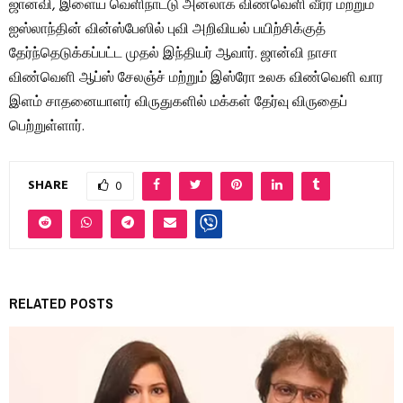
ஜான்வி, இளைய வெளிநாட்டு அனலாக் விண்வெளி வீரர் மற்றும்
ஐஸ்லாந்தின் வின்ஸ்பேஸில் புவி அறிவியல் பயிற்சிக்குத்
தேர்ந்தெடுக்கப்பட்ட முதல் இந்தியர் ஆவார். ஜான்வி நாசா
விண்வெளி ஆப்ஸ் சேலஞ்ச் மற்றும் இஸ்ரோ உலக விண்வெளி வார
இளம் சாதனையாளர் விருதுகளில் மக்கள் தேர்வு விருதைப்
பெற்றுள்ளார்.
SHARE
0
RELATED POSTS