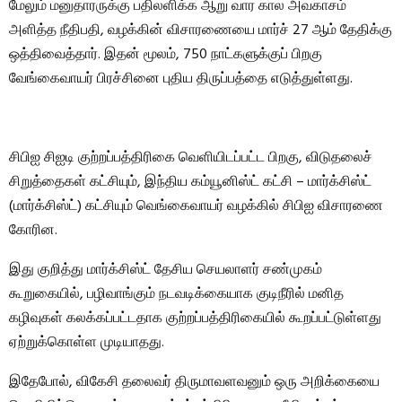
மேலும் மனுதாரருக்கு பதிலளிக்க ஆறு வார கால அவகாசம்
அளித்த நீதிபதி, வழக்கின் விசாரணையை மார்ச் 27 ஆம் தேதிக்கு
ஒத்திவைத்தார். இதன் மூலம், 750 நாட்களுக்குப் பிறகு
வேங்கைவாயர் பிரச்சினை புதிய திருப்பத்தை எடுத்துள்ளது.
சிபிஐ சிஐடி குற்றப்பத்திரிகை வெளியிடப்பட்ட பிறகு, விடுதலைச்
சிறுத்தைகள் கட்சியும், இந்திய கம்யூனிஸ்ட் கட்சி – மார்க்சிஸ்ட்
(மார்க்சிஸ்ட்) கட்சியும் வெங்கைவாயர் வழக்கில் சிபிஐ விசாரணை
கோரின.
இது குறித்து மார்க்சிஸ்ட் தேசிய செயலாளர் சண்முகம்
கூறுகையில், பழிவாங்கும் நடவடிக்கையாக குடிநீரில் மனித
கழிவுகள் கலக்கப்பட்டதாக குற்றப்பத்திரிகையில் கூறப்பட்டுள்ளது
ஏற்றுக்கொள்ள முடியாதது.
இதேபோல், விகேசி தலைவர் திருமாவளவனும் ஒரு அறிக்கையை