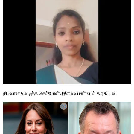
திடீரென வெடித்த செல்போன்; இளம் பெண் உடல் கருகி பலி