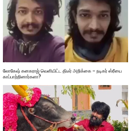
லோகேஷ் கனகராஜ் வெளியிட்ட திடீர் அறிக்கை – நடிகர் ஸ்ரீயை
காப்பாற்றினார்களா?