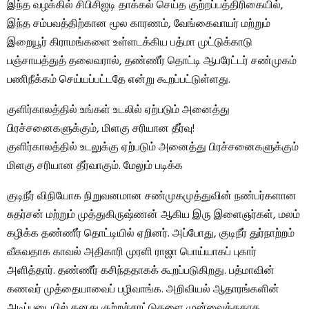
இந்த வழக்கில் சிபிசிஐடி தாக்கல் செய்த குற்றப்பத்திரிகையில்,
இந்த சம்பவத்திற்கான மூல காரணம், வேங்கைவாயர் மற்றும்
இறையூர் கிராமங்களை உள்ளடக்கிய பத்மா முட்டுக்காடு
பஞ்சாயத்துத் தலைவரால், தண்ணீர் தொட்டி ஆபரேட்டர் சண்முகம்
பணிநீக்கம் செய்யப்பட்டதே என்று கூறப்பட்டுள்ளது.
குளிர்காலத்தில் உங்கள் உடலில் ஏற்படும் அனைத்து
பிரச்சனைகளுக்கும், மிளகு சரியான தீர்வு!
குளிர்காலத்தில் உடலுக்கு ஏற்படும் அனைத்து பிரச்சனைகளுக்கும்
மிளகு சரியான தீர்வாகும். மேலும் படிக்க
குடிநீர் விநியோக நிறுவனமான சண்முகமுத்துவின் நண்பர்களான
சுதர்சன் மற்றும் முத்துகிருஷ்ணன் ஆகிய இரு இளைஞர்கள், மலம்
கழிக்க தண்ணீர் தொட்டியில் ஏறினர். அப்போது, ​​குடிநீர் துர்நாற்றம்
வீசுவதாக காவல் அதிகாரி முரளி ராஜா பொய்யாகப் புகார்
அளித்தார். தண்ணீர் கசிந்ததாகக் கூறப்படுகிறது. பத்மாவின்
கணவர் முத்தையாவைப் பழிவாங்க. அறிவியல் ஆதாரங்களின்
அடிப்படையில் தனது குற்றச்சாட்டுகளை முன்வைத்ததாக