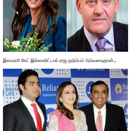
இளவரசி கேட் இல்லாவிட்டால் ராஜ குடும்பம் அவ்வளவுதான்…