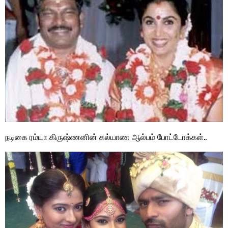
நடிகை ரம்யா கிருஷ்ணனின் கல்யாண ஆல்பம் போட்டோக்கள்..