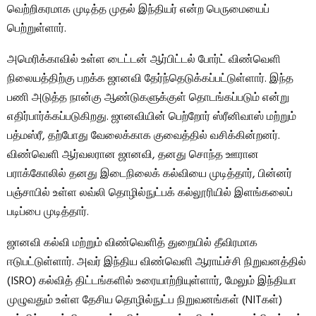
வெற்றிகரமாக முடித்த முதல் இந்தியர் என்ற பெருமையைப்
பெற்றுள்ளார்.
அமெரிக்காவில் உள்ள டைட்டன் ஆர்பிட்டல் போர்ட் விண்வெளி
நிலையத்திற்கு பறக்க ஜானவி தேர்ந்தெடுக்கப்பட்டுள்ளார். இந்த
பணி அடுத்த நான்கு ஆண்டுகளுக்குள் தொடங்கப்படும் என்று
எதிர்பார்க்கப்படுகிறது. ஜானவியின் பெற்றோர் ஸ்ரீனிவாஸ் மற்றும்
பத்மஸ்ரீ, தற்போது வேலைக்காக குவைத்தில் வசிக்கின்றனர்.
விண்வெளி ஆர்வலரான ஜானவி, தனது சொந்த ஊரான
பராக்கோலில் தனது இடைநிலைக் கல்வியை முடித்தார், பின்னர்
பஞ்சாபில் உள்ள லவ்லி தொழில்நுட்பக் கல்லூரியில் இளங்கலைப்
படிப்பை முடித்தார்.
ஜானவி கல்வி மற்றும் விண்வெளித் துறையில் தீவிரமாக
ஈடுபட்டுள்ளார். அவர் இந்திய விண்வெளி ஆராய்ச்சி நிறுவனத்தில்
(ISRO) கல்வித் திட்டங்களில் உரையாற்றியுள்ளார், மேலும் இந்தியா
முழுவதும் உள்ள தேசிய தொழில்நுட்ப நிறுவனங்கள் (NITகள்)