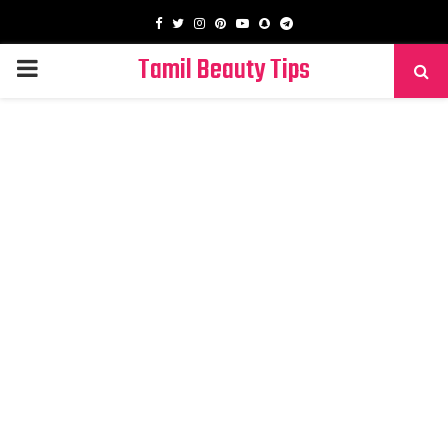
Facebook
Twitter
Instagram
Pinterest
Youtube
Snapchat
Telegram
Tamil Beauty Tips
PRIMARY
MENU