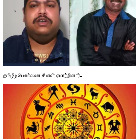
தமிழீழ பெண்ணை சீமான் ஏமாற்றினார்..