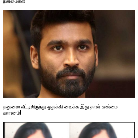
நன்மைகள்
தனுஸை வீட்டிலிருந்து ஒதுக்கி வைக்க இது தான் உண்மை
காரணம்!