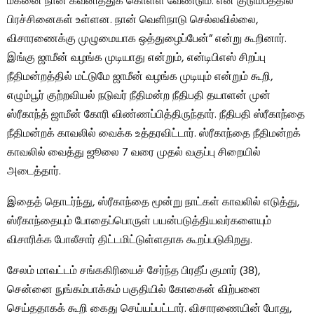
மகனை நான் கவனித்துக் கொள்ள வேண்டும். என் குடும்பத்தில்
பிரச்சினைகள் உள்ளன. நான் வெளிநாடு செல்லவில்லை,
விசாரணைக்கு முழுமையாக ஒத்துழைப்பேன்” என்று கூறினார்.
இங்கு ஜாமீன் வழங்க முடியாது என்றும், என்டிபிஎஸ் சிறப்பு
நீதிமன்றத்தில் மட்டுமே ஜாமீன் வழங்க முடியும் என்றும் கூறி,
எழும்பூர் குற்றவியல் நடுவர் நீதிமன்ற நீதிபதி தயாளன் முன்
ஸ்ரீகாந்த் ஜாமீன் கோரி விண்ணப்பித்திருந்தார். நீதிபதி ஸ்ரீகாந்தை
நீதிமன்றக் காவலில் வைக்க உத்தரவிட்டார். ஸ்ரீகாந்தை நீதிமன்றக்
காவலில் வைத்து ஜூலை 7 வரை முதல் வகுப்பு சிறையில்
அடைத்தார்.
இதைத் தொடர்ந்து, ஸ்ரீகாந்தை மூன்று நாட்கள் காவலில் எடுத்து,
ஸ்ரீகாந்தையும் போதைப்பொருள் பயன்படுத்தியவர்களையும்
விசாரிக்க போலீசார் திட்டமிட்டுள்ளதாக கூறப்படுகிறது.
சேலம் மாவட்டம் சங்ககிரியைச் சேர்ந்த பிரதீப் குமார் (38),
சென்னை நுங்கம்பாக்கம் பகுதியில் கோகைன் விற்பனை
செய்ததாகக் கூறி கைது செய்யப்பட்டார். விசாரணையின் போது, ​​