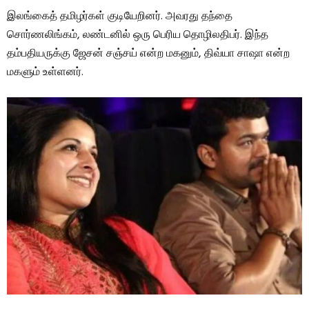
இலங்கைத் தமிழர்கள் குடியேறினர். அவரது தந்தை
சொர்ணலிங்கம், லண்டனில் ஒரு பெரிய தொழிலதிபர். இந்த
தம்பதியருக்கு ஜேசன் சஞ்சய் என்ற மகனும், திவ்யா சாஷா என்ற
மகளும் உள்ளனர்.