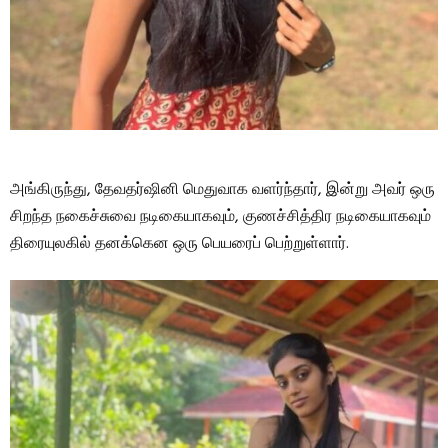
அங்கிருந்து, தேவதர்ஷினி மெதுவாக வளர்ந்தார், இன்று அவர் ஒரு
சிறந்த நகைச்சுவை நடிகையாகவும், குணச்சித்திர நடிகையாகவும்
திரையுலகில் தனக்கென ஒரு பெயரைப் பெற்றுள்ளார்.