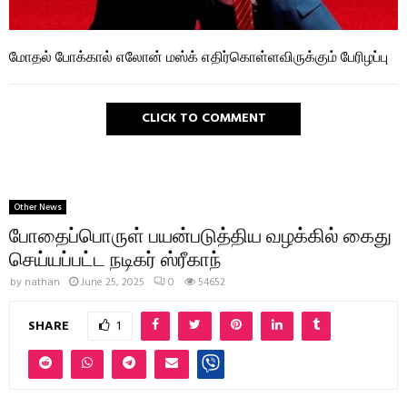
மோதல் போக்கால் எலோன் மஸ்க் எதிர்கொள்ளவிருக்கும் பேரிழப்பு
CLICK TO COMMENT
Other News
போதைப்பொருள் பயன்படுத்திய வழக்கில் கைது
செய்யப்பட்ட நடிகர் ஸ்ரீகாந்
by
nathan
June 25, 2025
0
54652
SHARE
1