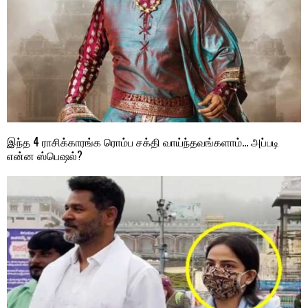
இந்த 4 ராசிக்காரங்க ரொம்ப சக்தி வாய்ந்தவங்களாம்… அப்படி
என்ன ஸ்பெஷல்?