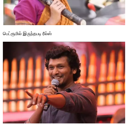
பெட்ரூமில் இருந்தபடி ரீல்ஸ்