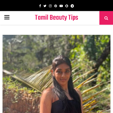
Facebook
Twitter
Instagram
Pinterest
Youtube
Snapchat
Telegram
Tamil Beauty Tips
PRIMARY
MENU