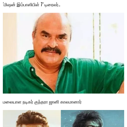
‘மிஷன் இம்பாஸிபிள் 7’ டிரைலர்..
மலையாள நடிகர் குந்தரா ஜானி காலமானார்