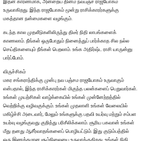
இதன் காரணமாக, அன்றைய தினம் நவபஞ்ச ராஜயோகம்
உருவாகிறது. இந்த ராஜயோகம் மூன்று ராசிக்காரர்களுக்கு
மகத்தான நன்மைகளை வழங்கும்.
கடந்த கால முதலீடுகளிலிருந்து திடீர் நிதி லாபங்களைக்
காணலாம். நீங்கள் ஒருபோதும் நினைத்துப் பார்க்காத சில நல்ல
செய்திகளையும் நீங்கள் பெறலாம். உங்க அதிர்ஷ்ட ராசி யாருன்னு
பார்ப்போம்.
விருச்சிகம்
மகர சங்கராந்திக்கு முன்பு நவ பஞ்சம ராஜயோகம் உருவாகும்
என்பதால், இந்த ராசிக்காரர்கள் மிகுந்த பலன்களைப் பெறுவார்கள்.
உங்கள் முயற்சிகள் வாழ்க்கையில் உங்கள் முன்னேற்றத்தில்
வெற்றிக்கு வழிவகுக்கும். உங்கள் முதலாளி உங்கள் வேலையில்
மகிழ்ச்சி அடைவார், மேலும் உங்களுக்கு பதவி உயர்வு மற்றும் சம்பள
உயர்வு வழங்குவது குறித்து பரிசீலிக்கலாம். சூரிய பகவான் உங்கள்
மீது தனது ஆசீர்வாதங்களைப் பொழியட்டும். இது குடும்பத்தில்
ஒரு இணக்கமான சூழ்நிலையை உருவாக்குகிறது. உங்கள் நிதி