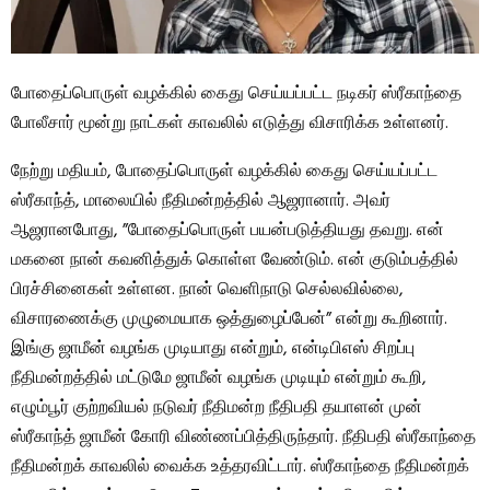
போதைப்பொருள் வழக்கில் கைது செய்யப்பட்ட நடிகர் ஸ்ரீகாந்தை
போலீசார் மூன்று நாட்கள் காவலில் எடுத்து விசாரிக்க உள்ளனர்.
நேற்று மதியம், போதைப்பொருள் வழக்கில் கைது செய்யப்பட்ட
ஸ்ரீகாந்த், மாலையில் நீதிமன்றத்தில் ஆஜரானார். அவர்
ஆஜரானபோது, ​​”போதைப்பொருள் பயன்படுத்தியது தவறு. என்
மகனை நான் கவனித்துக் கொள்ள வேண்டும். என் குடும்பத்தில்
பிரச்சினைகள் உள்ளன. நான் வெளிநாடு செல்லவில்லை,
விசாரணைக்கு முழுமையாக ஒத்துழைப்பேன்” என்று கூறினார்.
இங்கு ஜாமீன் வழங்க முடியாது என்றும், என்டிபிஎஸ் சிறப்பு
நீதிமன்றத்தில் மட்டுமே ஜாமீன் வழங்க முடியும் என்றும் கூறி,
எழும்பூர் குற்றவியல் நடுவர் நீதிமன்ற நீதிபதி தயாளன் முன்
ஸ்ரீகாந்த் ஜாமீன் கோரி விண்ணப்பித்திருந்தார். நீதிபதி ஸ்ரீகாந்தை
நீதிமன்றக் காவலில் வைக்க உத்தரவிட்டார். ஸ்ரீகாந்தை நீதிமன்றக்