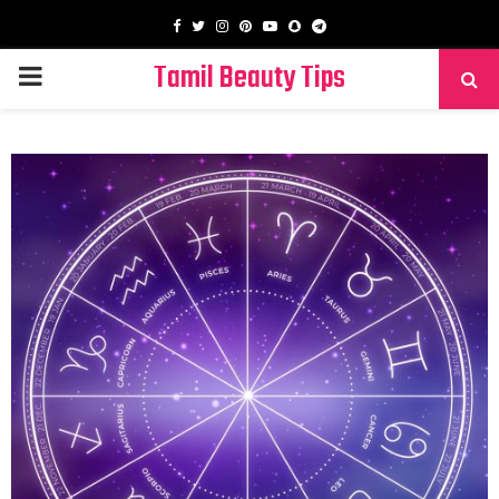
Facebook
Twitter
Instagram
Pinterest
Youtube
Snapchat
Telegram
Tamil Beauty Tips
PRIMARY
MENU