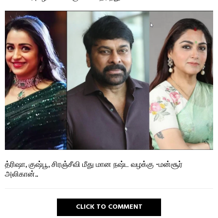
த்ரிஷா, குஷ்பூ, சிரஞ்சீவி மீது மான நஷ்ட வழக்கு -மன்சூர்
அலிகான்..
CLICK TO COMMENT