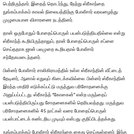
பெற்றிருந்தார். இதைத் தொடர்ந்து, நேற்று ஸ்ரீகாந்தை
நுங்கம்பாக்கம் காவல் நிலையத்திற்கு போலீசார் வரவழைத்து
முழுமையான விசாரணை நடத்தினர்.
தான் ஒருபோதும் போதைப்பொருள் பயன்படுத்தியதில்லை என்று
ஸ்ரீகாந்த் கூறியிருந்தாலும், தான் போதைப்பொருள் சப்ளை
செய்ததாக ஜான் பலமுறை கூறியதால் போலீசார்
சந்தேகமடைந்தனர்.
பின்னர் போலீசார் சாலிகிராமத்தில் உள்ள ஸ்ரீகாந்தின் வீட்டைத்
தேடினர், ஆனால் எதுவும் கிடைக்கவில்லை. பின்னர் ஸ்ரீகாந்தின்
இரத்த மாதிரி எடுக்கப்பட்டு மருத்துவ பரிசோதனைக்கு
அனுப்பப்பட்டது. ஸ்ரீகாந்த் “கோகைன்” என்ற மருந்தைப்
பயன்படுத்தியிருப்பது சோதனைகளில் தெரியவந்தது. மருத்துவ
பரிசோதனைகளில் 45 நாட்கள் வரை போதைப்பொருள்
பயன்பாட்டைக் கண்டறிய முடியும் என்பது குறிப்பிடத்தக்கது.
நுங்கம்பாக்கம் போலீசார் ஸ்ரீகாந்தை கைது செய்துள்ளனர். இந்த