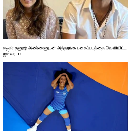
நடிகர் தனுஷ் அண்ணனுடன் அந்தரங்க புகைப்படத்தை வெளியிட்ட
ஐஸ்வர்யா..