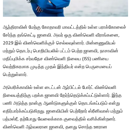
ஆந்திராவின் மேற்கு கோதாவரி மாவட்டத்தில் உள்ள பராக்கோலைச்
சேர்ந்த தங்கெட்டி ஜானவி. அவர் ஒரு விண்வெளி வீராங்கனை,
2029 இல் விண்வெளிக்குச் செல்லவுள்ளார். மின்னணுவியல்
மற்றும் தொடர்பு பொறியியலில் பட்டம் பெற்ற ஜானவி, நாசாவின்
மதிப்புமிக்க சர்வதேச விண்வெளி நிலைய (ISS) பணியை
வெற்றிகரமாக முடித்த முதல் இந்தியர் என்ற பெருமையைப்
பெற்றுள்ளார்.
அமெரிக்காவில் உள்ள டைட்டன் ஆர்பிட்டல் போர்ட் விண்வெளி
நிலையத்திற்கு பறக்க ஜானவி தேர்ந்தெடுக்கப்பட்டுள்ளார். இந்த
பணி அடுத்த நான்கு ஆண்டுகளுக்குள் தொடங்கப்படும் என்று
எதிர்பார்க்கப்படுகிறது. ஜானவியின் பெற்றோர் ஸ்ரீனிவாஸ் மற்றும்
பத்மஸ்ரீ, தற்போது வேலைக்காக குவைத்தில் வசிக்கின்றனர்.
விண்வெளி ஆர்வலரான ஜானவி, தனது சொந்த ஊரான