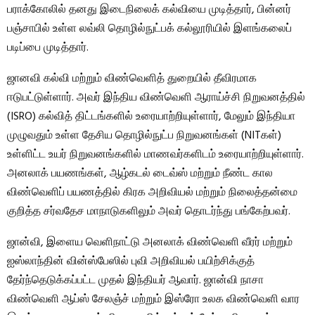
பராக்கோலில் தனது இடைநிலைக் கல்வியை முடித்தார், பின்னர்
பஞ்சாபில் உள்ள லவ்லி தொழில்நுட்பக் கல்லூரியில் இளங்கலைப்
படிப்பை முடித்தார்.
ஜானவி கல்வி மற்றும் விண்வெளித் துறையில் தீவிரமாக
ஈடுபட்டுள்ளார். அவர் இந்திய விண்வெளி ஆராய்ச்சி நிறுவனத்தில்
(ISRO) கல்வித் திட்டங்களில் உரையாற்றியுள்ளார், மேலும் இந்தியா
முழுவதும் உள்ள தேசிய தொழில்நுட்ப நிறுவனங்கள் (NITகள்)
உள்ளிட்ட உயர் நிறுவனங்களில் மாணவர்களிடம் உரையாற்றியுள்ளார்.
அனலாக் பயணங்கள், ஆழ்கடல் டைவ்ஸ் மற்றும் நீண்ட கால
விண்வெளிப் பயணத்தில் கிரக அறிவியல் மற்றும் நிலைத்தன்மை
குறித்த சர்வதேச மாநாடுகளிலும் அவர் தொடர்ந்து பங்கேற்பவர்.
ஜான்வி, இளைய வெளிநாட்டு அனலாக் விண்வெளி வீரர் மற்றும்
ஐஸ்லாந்தின் வின்ஸ்பேஸில் புவி அறிவியல் பயிற்சிக்குத்
தேர்ந்தெடுக்கப்பட்ட முதல் இந்தியர் ஆவார். ஜான்வி நாசா
விண்வெளி ஆப்ஸ் சேலஞ்ச் மற்றும் இஸ்ரோ உலக விண்வெளி வார