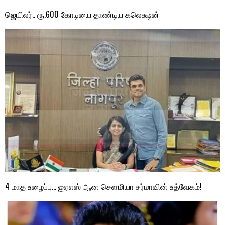
ஜெயிலர்.. ரூ.600 கோடியை தாண்டிய கலெக்ஷன்
4 மாத உழைப்பு… ஐஏஎஸ் ஆன செளமியா சர்மாவின் உத்வேகம்!