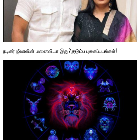
நடிகர் ஜீவாவின் மனைவியா இது?குடும்ப புகைப்படங்கள்!