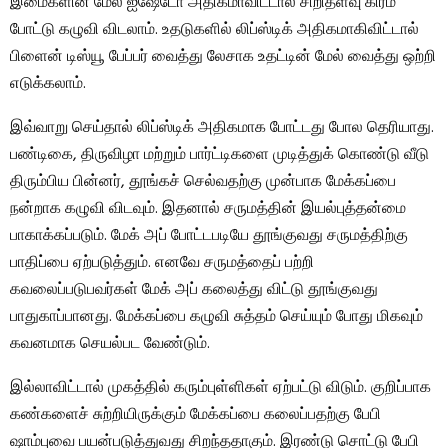
இமைகளின் மேல் ஐஷேடோ அதிகமாவிட்டால் சிறிதளவு கிரீம்
போட்டு கழுவி விடலாம். உதடுகளில் லிப்ஸ்டிக் அதிகமாகிவிட்டால்
பிளைன் டிஸ்யூ பேப்பர் வைத்து லேசாக உதட்டின் மேல் வைத்து ஒற்றி
எடுக்கலாம்.
இவ்வாறு செய்தால் லிப்ஸ்டிக் அதிகமாக போட்டது போல தெரியாது.
பண்டிகை, திருவிழா மற்றும் பார்ட்டிகளை முடித்துக் கொண்டு வீடு
திரும்பிய பின்னர், தூங்கச் செல்வதற்கு முன்பாக மேக்கப்பை
நன்றாக கழுவி விடவும். இதனால் சருமத்தின் இயல்புத்தன்மை
பாகாக்கப்படும். மேக் அப் போட்டபடியே தூங்குவது சருமத்திற்கு
பாதிப்பை ஏற்படுத்தும். எனவே சருமத்தைப் பற்றி
கவலைப்படுபவர்கள் மேக் அப் கலைத்து விட்டு தூங்குவது
பாதுகாப்பானது. மேக்கப்பை கழுவி சுத்தம் செய்யும் போது மிகவும்
கவனமாக செயல்பட வேண்டும்.
இல்லாவிட்டால் முகத்தில் கரும்புள்ளிகள் ஏற்பட்டு விடும். குறிப்பாக
கண்களைச் சுற்றியிருக்கும் மேக்கப்பை கலைப்பதற்கு பேபி
ஷாம்புவை பயன்படுத்துவது சிறந்ததாகும். இரண்டு சொட்டு பேபி