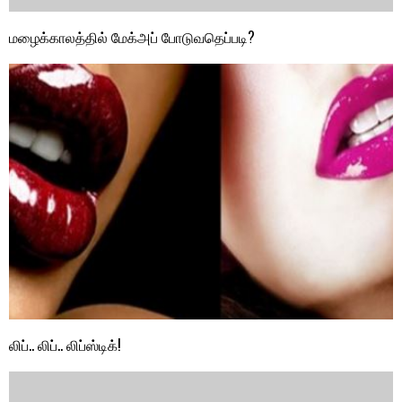
மழைக்காலத்தில் மேக்அப் போடுவதெப்படி?
லிப்.. லிப்.. லிப்ஸ்டிக்!