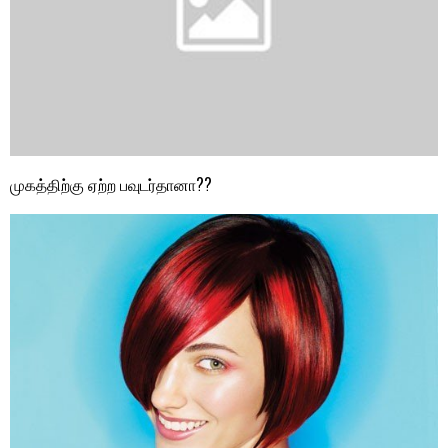
முக‌த்‌தி‌ற்கு ஏ‌ற்ற பவுட‌ர்தானா??