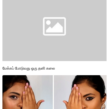
மேக்கப் போடுவது ஒரு தனி கலை