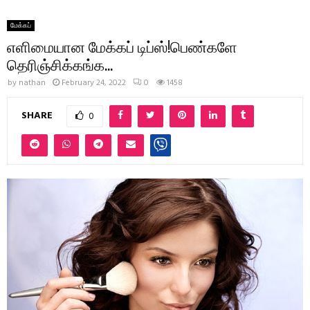
மேக்கப்
எளிமையான மேக்கப் டிப்ஸ்!பெண்களே
தெரிஞ்சிக்கங்க…
by
nathan
February 24, 2022
0
1458
SHARE
0