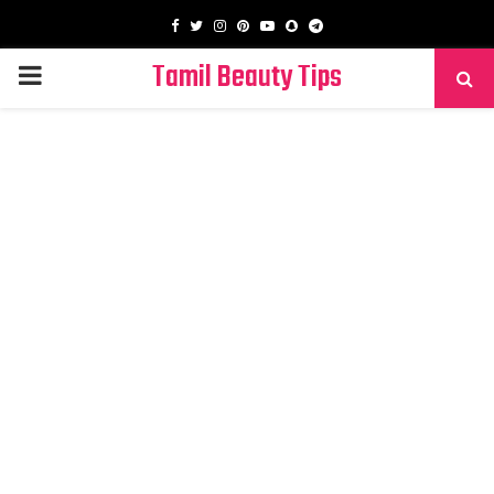
Facebook
Twitter
Instagram
Pinterest
Youtube
Snapchat
Telegram
Tamil Beauty Tips
PRIMARY
MENU