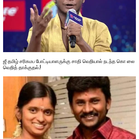
ஜீ தமிழ் சரிகமப போட்டியாளருக்கு சாதி வெறியால் நடந்த கொ லை
வெறித் தாக்குதல்.!