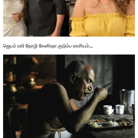
ஜெயம் ரவி தோழி கேனிஷா குடும்ப ரகசியம்….