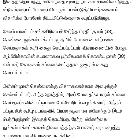
இதைத் தொடர்ந்து, ஸ்ரீகாந்தை மூன்று நாட்கள் காவலில் எடுத்து,
ஸ்ரீகாந்தையும் போதைப்பொருள் பயன்படுத்தியவர்களையும்
விசாரிக்க போலீசார் திட்டமிட்டுள்ளதாக கூறப்படுகிறது.
சேலம் மாவட்டம் சங்ககிரியைச் சேர்ந்த பிரதீப் குமார் (38),
சென்னை நுங்கம்பாக்கம் பகுதியில் கோகைன் விற்பனை
செய்ததாகக் கூறி கைது செய்யப்பட்டார். விசாரணையின் போது, ​​
ஆப்பிரிக்காவின் கயானாவை பூர்வீகமாகக் கொண்ட ஜான் (38)
என்பவர் கோகைன் சப்ளை செய்ததாக ஓசூரில் கைது
செய்யப்பட்டார்.
பின்னர் ஜான் சென்னைக்கு விசாரணைக்காக அழைத்துச்
செல்லப்பட்டார். அந்த நேரத்தில், அவர் போதைப்பொருள் சப்ளை
செய்தவர்களின் பட்டியலை போலீசாரிடம் வழங்கினார். அந்தப்
பட்டியலில் தமிழ் படங்களில் பிரபல நடிகரான ஸ்ரீகாந்தும் இடம்
பெற்றிருந்தார். இதைத் தொடர்ந்து, நேற்று ஸ்ரீகாந்தை
நுங்கம்பாக்கம் காவல் நிலையத்திற்கு போலீசார் வரவழைத்து
முழுமையான விசாரணை நடத்தினர்.