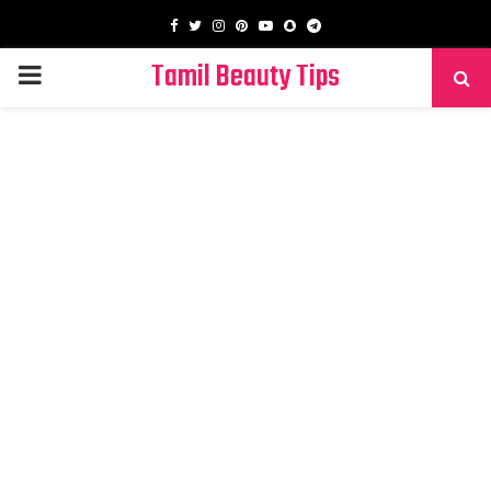
Facebook
Twitter
Instagram
Pinterest
Youtube
Snapchat
Telegram
Tamil Beauty Tips
PRIMARY
MENU