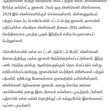
ஆந்திராவின் மேற்கு கோதாவரி மாவட்டத்தில் உள்ள பராக்கோலைச்
சேர்ந்த தங்கெட்டி ஜானவி. அவர் ஒரு விண்வெளி வீராங்கனை,
2029 இல் விண்வெளிக்குச் செல்லவுள்ளார். மின்னணுவியல்
மற்றும் தொடர்பு பொறியியலில் பட்டம் பெற்ற ஜானவி, நாசாவின்
மதிப்புமிக்க சர்வதேச விண்வெளி நிலைய (ISS) பணியை
வெற்றிகரமாக முடித்த முதல் இந்தியர் என்ற பெருமையைப்
பெற்றுள்ளார்.
அமெரிக்காவில் உள்ள டைட்டன் ஆர்பிட்டல் போர்ட் விண்வெளி
நிலையத்திற்கு பறக்க ஜானவி தேர்ந்தெடுக்கப்பட்டுள்ளார். இந்த
பணி அடுத்த நான்கு ஆண்டுகளுக்குள் தொடங்கப்படும் என்று
எதிர்பார்க்கப்படுகிறது. ஜானவியின் பெற்றோர் ஸ்ரீனிவாஸ் மற்றும்
பத்மஸ்ரீ, தற்போது வேலைக்காக குவைத்தில் வசிக்கின்றனர்.
விண்வெளி ஆர்வலரான ஜானவி, தனது சொந்த ஊரான
பராக்கோலில் தனது இடைநிலைக் கல்வியை முடித்தார், பின்னர்
பஞ்சாபில் உள்ள லவ்லி தொழில்நுட்பக் கல்லூரியில் இளங்கலைப்
படிப்பை முடித்தார்.