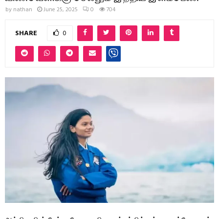
by
nathan
June 25, 2025
0
704
SHARE
0