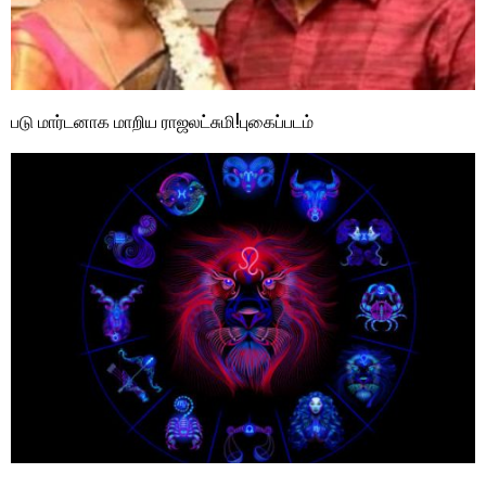
படு மார்டனாக மாறிய ராஜலட்சுமி!புகைப்படம்