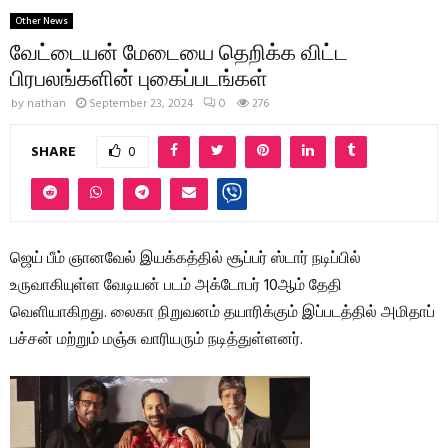
Other News
வேட்டையன் மேடையை தெறிக்க விட்ட
பிரபலங்களின் புகைப்படங்கள்
by
nathan
September 23, 2024
0
276
SHARE
0
ஜெய் பீம் ஞானவேல் இயக்கத்தில் சூப்பர் ஸ்டார் நடிப்பில்
உருவாகியுள்ள வேடியன் படம் அக்டோபர் 10ஆம் தேதி
வெளியாகிறது. லைகா நிறுவனம் தயாரிக்கும் இப்படத்தில் அமிதாப்
பச்சன் மற்றும் மஞ்சு வாரியரும் நடித்துள்ளனர்.