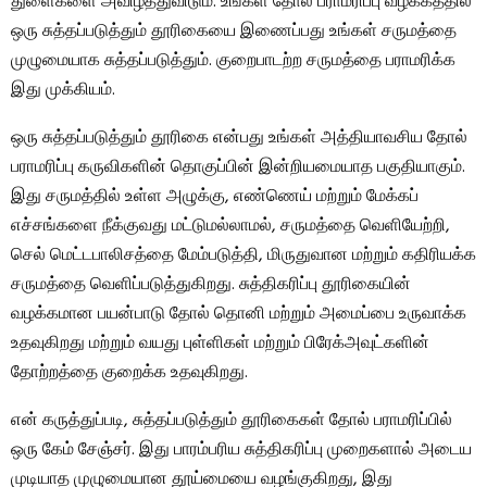
துளைகளை அவிழ்த்துவிடும். உங்கள் தோல் பராமரிப்பு வழக்கத்தில்
ஒரு சுத்தப்படுத்தும் தூரிகையை இணைப்பது உங்கள் சருமத்தை
முழுமையாக சுத்தப்படுத்தும். குறைபாடற்ற சருமத்தை பராமரிக்க
இது முக்கியம்.
ஒரு சுத்தப்படுத்தும் தூரிகை என்பது உங்கள் அத்தியாவசிய தோல்
பராமரிப்பு கருவிகளின் தொகுப்பின் இன்றியமையாத பகுதியாகும்.
இது சருமத்தில் உள்ள அழுக்கு, எண்ணெய் மற்றும் மேக்கப்
எச்சங்களை நீக்குவது மட்டுமல்லாமல், சருமத்தை வெளியேற்றி,
செல் மெட்டபாலிசத்தை மேம்படுத்தி, மிருதுவான மற்றும் கதிரியக்க
சருமத்தை வெளிப்படுத்துகிறது. சுத்திகரிப்பு தூரிகையின்
வழக்கமான பயன்பாடு தோல் தொனி மற்றும் அமைப்பை உருவாக்க
உதவுகிறது மற்றும் வயது புள்ளிகள் மற்றும் பிரேக்அவுட்களின்
தோற்றத்தை குறைக்க உதவுகிறது.
என் கருத்துப்படி, சுத்தப்படுத்தும் தூரிகைகள் தோல் பராமரிப்பில்
ஒரு கேம் சேஞ்சர். இது பாரம்பரிய சுத்திகரிப்பு முறைகளால் அடைய
முடியாத முழுமையான தூய்மையை வழங்குகிறது, இது