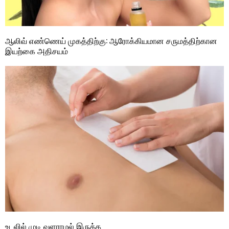
ஆலிவ் எண்ணெய் முகத்திற்கு: ஆரோக்கியமான சருமத்திற்கான
இயற்கை அதிசயம்
உடலில் முடி வளராமல் இருக்க