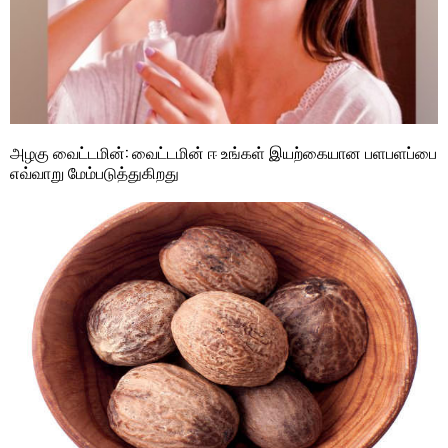
அழகு வைட்டமின்: வைட்டமின் ஈ உங்கள் இயற்கையான பளபளப்பை
எவ்வாறு மேம்படுத்துகிறது