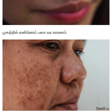
முகத்தில் எண்ணெய் பசை வர காரணம்