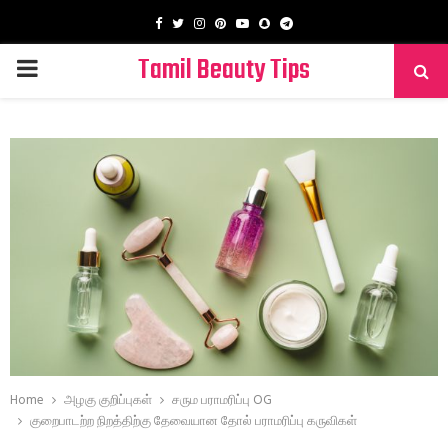
Facebook
Twitter
Instagram
Pinterest
Youtube
Snapchat
Telegram
Tamil Beauty Tips
PRIMARY
MENU
Home
அழகு குறிப்புகள்
சரும பராமரிப்பு OG
குறைபாடற்ற நிறத்திற்கு தேவையான தோல் பராமரிப்பு கருவிகள்