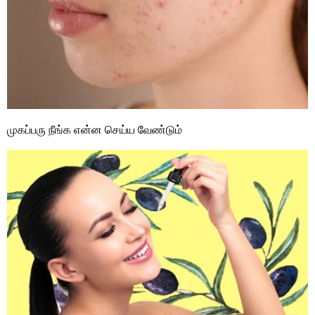
முகப்பரு நீங்க என்ன செய்ய வேண்டும்