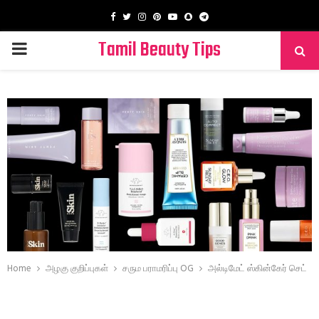
Facebook
Twitter
Instagram
Pinterest
Youtube
Snapchat
Telegram
Tamil Beauty Tips
PRIMARY
MENU
Home
அழகு குறிப்புகள்
சரும பராமரிப்பு OG
அல்டிமேட் ஸ்கின்கேர் செட்