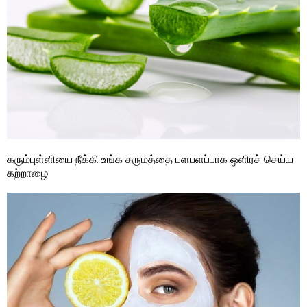
கரும்புள்ளியை நீக்கி உங்க சருமத்தை பளபளப்பாக ஒளிரச் செய்ய
கற்றாழை