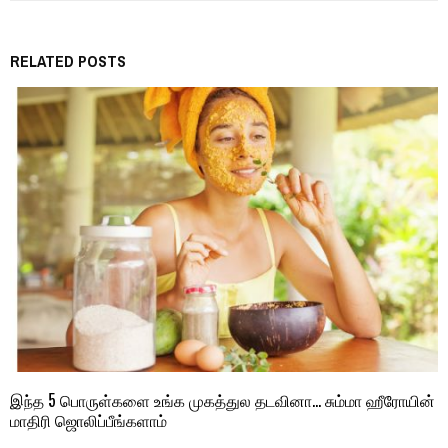
RELATED POSTS
இந்த 5 பொருள்களை உங்க முகத்துல தடவினா… சும்மா ஹீரோயின்
மாதிரி ஜொலிப்பீங்களாம்