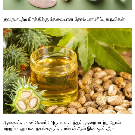
குறைபாடற்ற நிறத்திற்கு தேவையான தோல் பராமரிப்பு கருவிகள்
ஆமணக்கு எண்ணெய்: அழகான கூந்தல், குறைபாடற்ற தோல்
மற்றும் வலுவான நகங்களுக்கு உங்கள் ஆல் இன் ஒன் தீர்வு