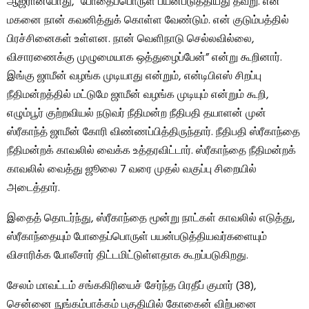
ஆஜரானபோது, ​​”போதைப்பொருள் பயன்படுத்தியது தவறு. என்
மகனை நான் கவனித்துக் கொள்ள வேண்டும். என் குடும்பத்தில்
பிரச்சினைகள் உள்ளன. நான் வெளிநாடு செல்லவில்லை,
விசாரணைக்கு முழுமையாக ஒத்துழைப்பேன்” என்று கூறினார்.
இங்கு ஜாமீன் வழங்க முடியாது என்றும், என்டிபிஎஸ் சிறப்பு
நீதிமன்றத்தில் மட்டுமே ஜாமீன் வழங்க முடியும் என்றும் கூறி,
எழும்பூர் குற்றவியல் நடுவர் நீதிமன்ற நீதிபதி தயாளன் முன்
ஸ்ரீகாந்த் ஜாமீன் கோரி விண்ணப்பித்திருந்தார். நீதிபதி ஸ்ரீகாந்தை
நீதிமன்றக் காவலில் வைக்க உத்தரவிட்டார். ஸ்ரீகாந்தை நீதிமன்றக்
காவலில் வைத்து ஜூலை 7 வரை முதல் வகுப்பு சிறையில்
அடைத்தார்.
இதைத் தொடர்ந்து, ஸ்ரீகாந்தை மூன்று நாட்கள் காவலில் எடுத்து,
ஸ்ரீகாந்தையும் போதைப்பொருள் பயன்படுத்தியவர்களையும்
விசாரிக்க போலீசார் திட்டமிட்டுள்ளதாக கூறப்படுகிறது.
சேலம் மாவட்டம் சங்ககிரியைச் சேர்ந்த பிரதீப் குமார் (38),
சென்னை நுங்கம்பாக்கம் பகுதியில் கோகைன் விற்பனை