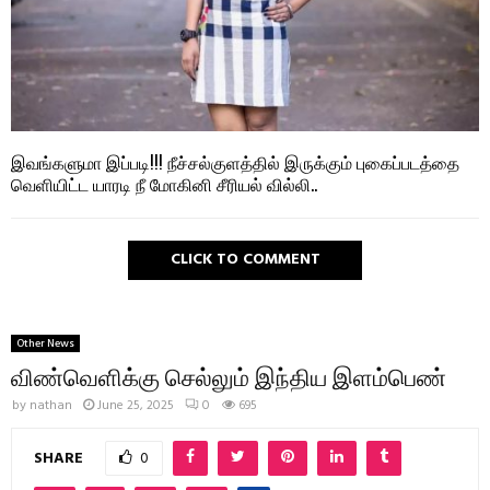
இவங்களுமா இப்படி!!! நீச்சல்குளத்தில் இருக்கும் புகைப்படத்தை
வெளியிட்ட யாரடி நீ மோகினி சீரியல் வில்லி..
CLICK TO COMMENT
Other News
விண்வெளிக்கு செல்லும் இந்திய இளம்பெண்
by
nathan
June 25, 2025
0
695
SHARE
0