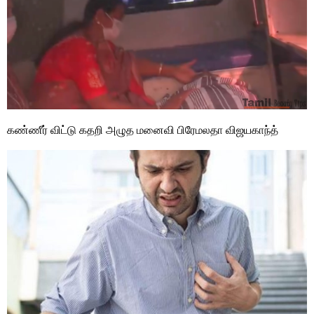
கண்ணீர் விட்டு கதறி அழுத மனைவி பிரேமலதா விஜயகாந்த்