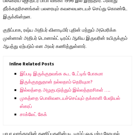
பல்கேரிய ஜோதிடர் பாபா வங்கா 1996 இல் இறந்தார். அவரது
தீர்க்கதரிசனங்கள் பலரையும் கவலையடையச் செய்து கொண்டே
இருக்கின்றன.
குறிப்பாக, ரஷ்ய அதிபர் விளாடிமிர் புதின் மற்றும் அமெரிக்க
முன்னாள் அதிபர் டொனால்ட் டிரம்ப் ஆகிய இருவரின் உயிருக்கும்
ஆபத்து ஏற்படும் என அவர் கணித்துள்ளார்.
Inline Related Posts
இப்படி இருக்குறவங்க கூட டேட்டிங் போகமா
இருக்குறதுதான் நல்லதாம் தெரியுமா?
இல்லத்தை அழகுபடுத்தும் இல்லத்தரசிகள் …..
முகத்தை பொலிவடையச்செய்யும் தக்காளி பேஷியல்
ஸ்கரப்
சாக்லேட் கேக்
பாபா வாங்காவின் கணிப்புகளின்படி, டிரம்ப் ஒரு மர்ம நோயால்