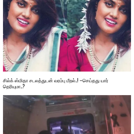
சில்க் ஸ்மிதா சடலத்துடன் வரம்பு மீறல்..! –செய்தது யார்
தெரியுமா..?