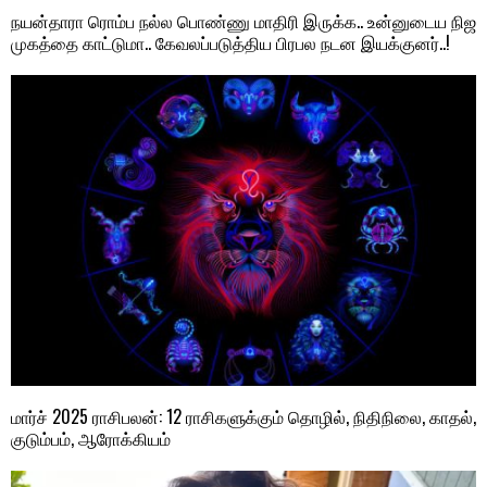
நயன்தாரா ரொம்ப நல்ல பொண்ணு மாதிரி இருக்க.. உன்னுடைய நிஜ
முகத்தை காட்டுமா.. கேவலப்படுத்திய பிரபல நடன இயக்குனர்..!
மார்ச் 2025 ராசிபலன்: 12 ராசிகளுக்கும் தொழில், நிதிநிலை, காதல்,
குடும்பம், ஆரோக்கியம்