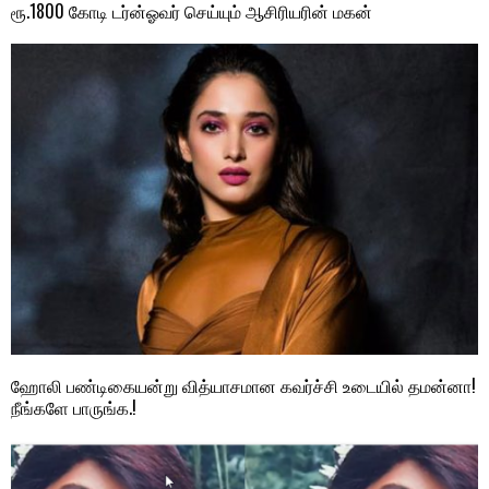
ரூ.1800 கோடி டர்ன்ஓவர் செய்யும் ஆசிரியரின் மகன்
ஹோலி பண்டிகையன்று வித்யாசமான கவர்ச்சி உடையில் தமன்னா!
நீங்களே பாருங்க.!