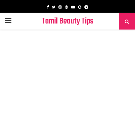
Facebook
Twitter
Instagram
Pinterest
Youtube
Snapchat
Telegram
Tamil Beauty Tips
PRIMARY
MENU