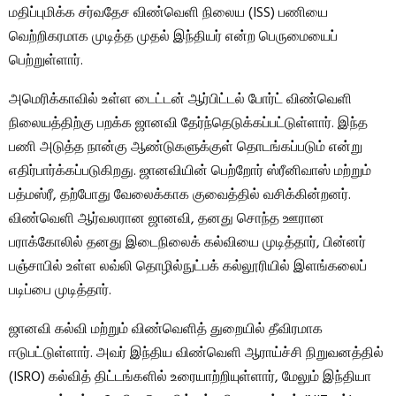
மதிப்புமிக்க சர்வதேச விண்வெளி நிலைய (ISS) பணியை
வெற்றிகரமாக முடித்த முதல் இந்தியர் என்ற பெருமையைப்
பெற்றுள்ளார்.
அமெரிக்காவில் உள்ள டைட்டன் ஆர்பிட்டல் போர்ட் விண்வெளி
நிலையத்திற்கு பறக்க ஜானவி தேர்ந்தெடுக்கப்பட்டுள்ளார். இந்த
பணி அடுத்த நான்கு ஆண்டுகளுக்குள் தொடங்கப்படும் என்று
எதிர்பார்க்கப்படுகிறது. ஜானவியின் பெற்றோர் ஸ்ரீனிவாஸ் மற்றும்
பத்மஸ்ரீ, தற்போது வேலைக்காக குவைத்தில் வசிக்கின்றனர்.
விண்வெளி ஆர்வலரான ஜானவி, தனது சொந்த ஊரான
பராக்கோலில் தனது இடைநிலைக் கல்வியை முடித்தார், பின்னர்
பஞ்சாபில் உள்ள லவ்லி தொழில்நுட்பக் கல்லூரியில் இளங்கலைப்
படிப்பை முடித்தார்.
ஜானவி கல்வி மற்றும் விண்வெளித் துறையில் தீவிரமாக
ஈடுபட்டுள்ளார். அவர் இந்திய விண்வெளி ஆராய்ச்சி நிறுவனத்தில்
(ISRO) கல்வித் திட்டங்களில் உரையாற்றியுள்ளார், மேலும் இந்தியா