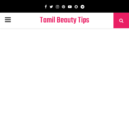
Facebook
Twitter
Instagram
Pinterest
Youtube
Snapchat
Telegram
Tamil Beauty Tips
PRIMARY
MENU