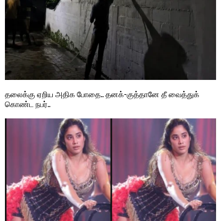
தலைக்கு ஏறிய அதிக போதை.. தனக்-குத்தானே தீ வைத்துக்
கொண்ட நபர்..