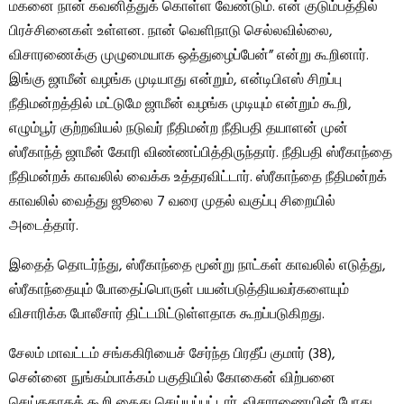
மகனை நான் கவனித்துக் கொள்ள வேண்டும். என் குடும்பத்தில்
பிரச்சினைகள் உள்ளன. நான் வெளிநாடு செல்லவில்லை,
விசாரணைக்கு முழுமையாக ஒத்துழைப்பேன்” என்று கூறினார்.
இங்கு ஜாமீன் வழங்க முடியாது என்றும், என்டிபிஎஸ் சிறப்பு
நீதிமன்றத்தில் மட்டுமே ஜாமீன் வழங்க முடியும் என்றும் கூறி,
எழும்பூர் குற்றவியல் நடுவர் நீதிமன்ற நீதிபதி தயாளன் முன்
ஸ்ரீகாந்த் ஜாமீன் கோரி விண்ணப்பித்திருந்தார். நீதிபதி ஸ்ரீகாந்தை
நீதிமன்றக் காவலில் வைக்க உத்தரவிட்டார். ஸ்ரீகாந்தை நீதிமன்றக்
காவலில் வைத்து ஜூலை 7 வரை முதல் வகுப்பு சிறையில்
அடைத்தார்.
இதைத் தொடர்ந்து, ஸ்ரீகாந்தை மூன்று நாட்கள் காவலில் எடுத்து,
ஸ்ரீகாந்தையும் போதைப்பொருள் பயன்படுத்தியவர்களையும்
விசாரிக்க போலீசார் திட்டமிட்டுள்ளதாக கூறப்படுகிறது.
சேலம் மாவட்டம் சங்ககிரியைச் சேர்ந்த பிரதீப் குமார் (38),
சென்னை நுங்கம்பாக்கம் பகுதியில் கோகைன் விற்பனை
செய்ததாகக் கூறி கைது செய்யப்பட்டார். விசாரணையின் போது, ​​