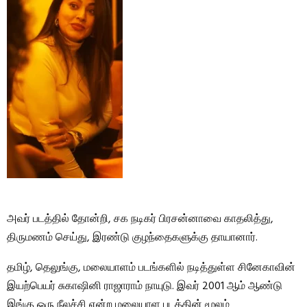
அவர் படத்தில் தோன்றி, சக நடிகர் பிரசன்னாவை காதலித்து,
திருமணம் செய்து, இரண்டு குழந்தைகளுக்கு தாயானார்.
தமிழ், தெலுங்கு, மலையாளம் படங்களில் நடித்துள்ள சினேகாவின்
இயற்பெயர் சுகாஷினி ராஜாராம் நாயுடு. இவர் 2001 ஆம் ஆண்டு
இங்கு ஒரு நீலச்சி என்ற மலையாள படத்தின் மூலம்