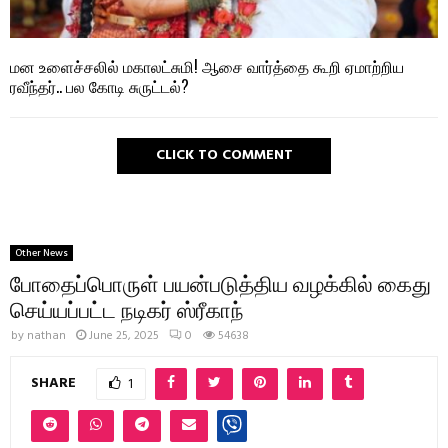
மன உளைச்சலில் மகாலட்சுமி! ஆசை வார்த்தை கூறி ஏமாற்றிய
ரவீந்தர்.. பல கோடி சுருட்டல்?
CLICK TO COMMENT
Other News
போதைப்பொருள் பயன்படுத்திய வழக்கில் கைது
செய்யப்பட்ட நடிகர் ஸ்ரீகாந்
by
nathan
June 25, 2025
0
54638
SHARE
1