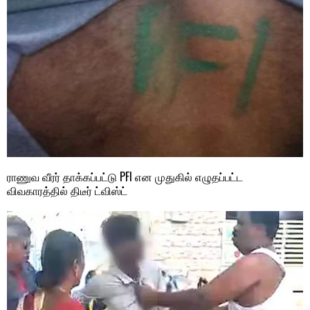
ராணுவ வீரர் தாக்கப்பட்டு PFI என முதுகில் எழுதப்பட்ட
விவகாரத்தில் திடீர் ட்விஸ்ட்