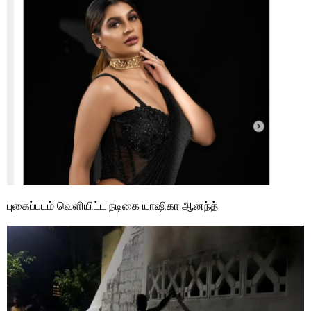
புகைப்படம் வெளியிட்ட நடிகை யாஷிகா ஆனந்த்