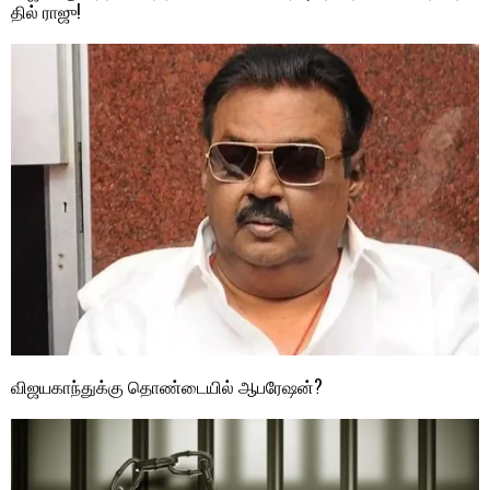
தில் ராஜு!
விஜயகாந்துக்கு தொண்டையில் ஆபரேஷன்?