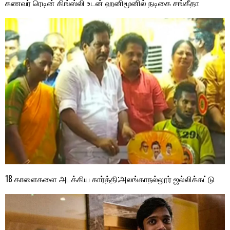
கணவர் ரெடின் கிங்ஸ்லி உடன் ஹனிமூனில் நடிகை சங்கீதா
18 காளைகளை அடக்கிய கார்த்தி;அலங்காநல்லூர் ஜல்லிக்கட்டு