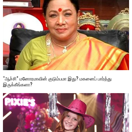
“ஆச்சி” மனோரமாவின் குடும்பமா இது? மகனைப் பார்த்து
இருக்கீங்களா?