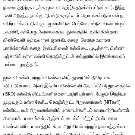
நிலையத்திற்கு பறக்க ஜானவி தேர்ந்தெடுக்கப்பட்டுள்ளார். இந்த
பணி அடுத்த நான்கு ஆண்டுகளுக்குள் தொடங்கப்படும் என்று
எதிர்பார்க்கப்படுகிறது. ஜானவியின் பெற்றோர் ஸ்ரீனிவாஸ் மற்றும்
பத்மஸ்ரீ, தற்போது வேலைக்காக குவைத்தில் வசிக்கின்றனர்.
விண்வெளி ஆர்வலரான ஜானவி, தனது சொந்த ஊரான
பராக்கோலில் தனது இடைநிலைக் கல்வியை முடித்தார், பின்னர்
பஞ்சாபில் உள்ள லவ்லி தொழில்நுட்பக் கல்லூரியில் இளங்கலைப்
படிப்பை முடித்தார்.
ஜானவி கல்வி மற்றும் விண்வெளித் துறையில் தீவிரமாக
ஈடுபட்டுள்ளார். அவர் இந்திய விண்வெளி ஆராய்ச்சி நிறுவனத்தில்
(ISRO) கல்வித் திட்டங்களில் உரையாற்றியுள்ளார், மேலும் இந்தியா
முழுவதும் உள்ள தேசிய தொழில்நுட்ப நிறுவனங்கள் (NITகள்)
உள்ளிட்ட உயர் நிறுவனங்களில் மாணவர்களிடம் உரையாற்றியுள்ளார்.
அனலாக் பயணங்கள், ஆழ்கடல் டைவ்ஸ் மற்றும் நீண்ட கால
விண்வெளிப் பயணத்தில் கிரக அறிவியல் மற்றும் நிலைத்தன்மை
குறித்த சர்வதேச மாநாடுகளிலும் அவர் தொடர்ந்து பங்கேற்பவர்.