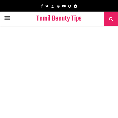
Facebook
Twitter
Instagram
Pinterest
Youtube
Snapchat
Telegram
Tamil Beauty Tips
PRIMARY
MENU