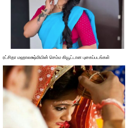
ரட்சிதா மஹாலக்ஷ்மியின் செம்ம கியூட்டான புகைப்படங்கள்