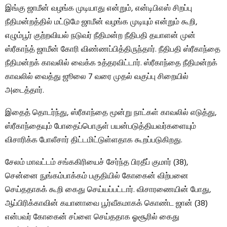
இங்கு ஜாமீன் வழங்க முடியாது என்றும், என்டிபிஎஸ் சிறப்பு
நீதிமன்றத்தில் மட்டுமே ஜாமீன் வழங்க முடியும் என்றும் கூறி,
எழும்பூர் குற்றவியல் நடுவர் நீதிமன்ற நீதிபதி தயாளன் முன்
ஸ்ரீகாந்த் ஜாமீன் கோரி விண்ணப்பித்திருந்தார். நீதிபதி ஸ்ரீகாந்தை
நீதிமன்றக் காவலில் வைக்க உத்தரவிட்டார். ஸ்ரீகாந்தை நீதிமன்றக்
காவலில் வைத்து ஜூலை 7 வரை முதல் வகுப்பு சிறையில்
அடைத்தார்.
இதைத் தொடர்ந்து, ஸ்ரீகாந்தை மூன்று நாட்கள் காவலில் எடுத்து,
ஸ்ரீகாந்தையும் போதைப்பொருள் பயன்படுத்தியவர்களையும்
விசாரிக்க போலீசார் திட்டமிட்டுள்ளதாக கூறப்படுகிறது.
சேலம் மாவட்டம் சங்ககிரியைச் சேர்ந்த பிரதீப் குமார் (38),
சென்னை நுங்கம்பாக்கம் பகுதியில் கோகைன் விற்பனை
செய்ததாகக் கூறி கைது செய்யப்பட்டார். விசாரணையின் போது, ​​
ஆப்பிரிக்காவின் கயானாவை பூர்வீகமாகக் கொண்ட ஜான் (38)
என்பவர் கோகைன் சப்ளை செய்ததாக ஓசூரில் கைது