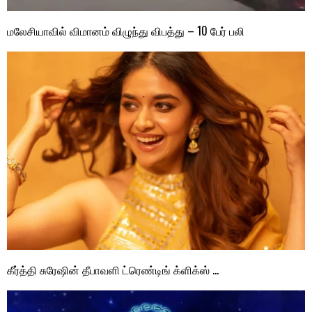
மலேசியாவில் விமானம் விழுந்து விபத்து – 10 பேர் பலி
கீர்த்தி சுரேஷின் தீபாவளி ட்ரெண்டிங் க்ளிக்ஸ் …