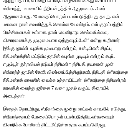
நேற்று மதியம், போதைப்பொருள் வழக்கில் கைது செய்யப்பட்ட
ஸ்ரீகாந்த், மாலையில் நீதிமன்றத்தில் ஆஜரானார். அவர்
ஆஜரானபோது, ​​”போதைப்பொருள் பயன்படுத்தியது தவறு. என்
மகனை நான் கவனித்துக் கொள்ள வேண்டும். என் குடும்பத்தில்
பிரச்சினைகள் உள்ளன. நான் வெளிநாடு செல்லவில்லை,
விசாரணைக்கு முழுமையாக ஒத்துழைப்பேன்” என்று கூறினார்.
இங்கு ஜாமீன் வழங்க முடியாது என்றும், என்டிபிஎஸ் சிறப்பு
நீதிமன்றத்தில் மட்டுமே ஜாமீன் வழங்க முடியும் என்றும் கூறி,
எழும்பூர் குற்றவியல் நடுவர் நீதிமன்ற நீதிபதி தயாளன் முன்
ஸ்ரீகாந்த் ஜாமீன் கோரி விண்ணப்பித்திருந்தார். நீதிபதி ஸ்ரீகாந்தை
நீதிமன்றக் காவலில் வைக்க உத்தரவிட்டார். ஸ்ரீகாந்தை நீதிமன்றக்
காவலில் வைத்து ஜூலை 7 வரை முதல் வகுப்பு சிறையில்
அடைத்தார்.
இதைத் தொடர்ந்து, ஸ்ரீகாந்தை மூன்று நாட்கள் காவலில் எடுத்து,
ஸ்ரீகாந்தையும் போதைப்பொருள் பயன்படுத்தியவர்களையும்
விசாரிக்க போலீசார் திட்டமிட்டுள்ளதாக கூறப்படுகிறது.