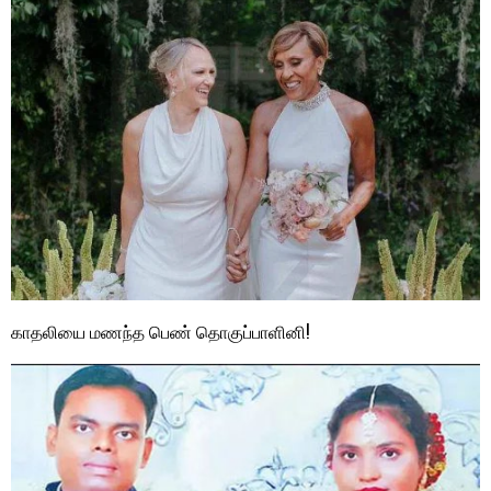
காதலியை மணந்த பெண் தொகுப்பாளினி!