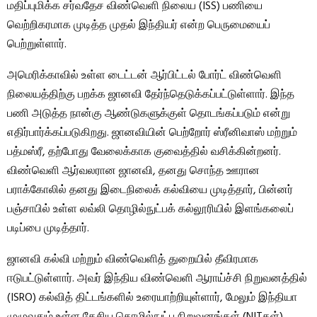
மதிப்புமிக்க சர்வதேச விண்வெளி நிலைய (ISS) பணியை
வெற்றிகரமாக முடித்த முதல் இந்தியர் என்ற பெருமையைப்
பெற்றுள்ளார்.
அமெரிக்காவில் உள்ள டைட்டன் ஆர்பிட்டல் போர்ட் விண்வெளி
நிலையத்திற்கு பறக்க ஜானவி தேர்ந்தெடுக்கப்பட்டுள்ளார். இந்த
பணி அடுத்த நான்கு ஆண்டுகளுக்குள் தொடங்கப்படும் என்று
எதிர்பார்க்கப்படுகிறது. ஜானவியின் பெற்றோர் ஸ்ரீனிவாஸ் மற்றும்
பத்மஸ்ரீ, தற்போது வேலைக்காக குவைத்தில் வசிக்கின்றனர்.
விண்வெளி ஆர்வலரான ஜானவி, தனது சொந்த ஊரான
பராக்கோலில் தனது இடைநிலைக் கல்வியை முடித்தார், பின்னர்
பஞ்சாபில் உள்ள லவ்லி தொழில்நுட்பக் கல்லூரியில் இளங்கலைப்
படிப்பை முடித்தார்.
ஜானவி கல்வி மற்றும் விண்வெளித் துறையில் தீவிரமாக
ஈடுபட்டுள்ளார். அவர் இந்திய விண்வெளி ஆராய்ச்சி நிறுவனத்தில்
(ISRO) கல்வித் திட்டங்களில் உரையாற்றியுள்ளார், மேலும் இந்தியா
முழுவதும் உள்ள தேசிய தொழில்நுட்ப நிறுவனங்கள் (NITகள்)