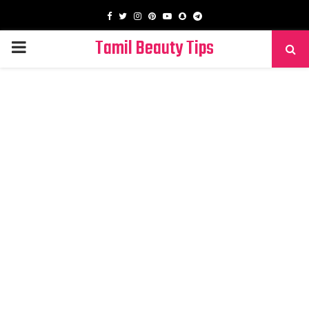
Facebook
Twitter
Instagram
Pinterest
Youtube
Snapchat
Telegram
Tamil Beauty Tips
PRIMARY
MENU