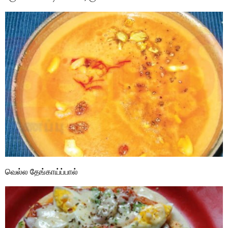
வெல்ல தேங்காய்ப்பால்