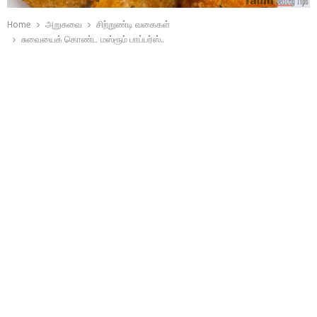
Home
அறுசுவை
சிற்றுண்டி வகைகள்
சுவையைக் கொண்ட மஸ்ரூம் பாப்பர்ஸ்..