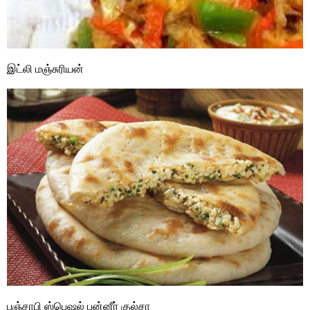
இட்லி மஞ்சுரியன்
பஞ்சாபி ஸ்பெஷல் பன்னீர் குல்சா