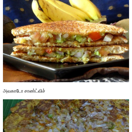
அவகாடோ சாண்ட்விச்