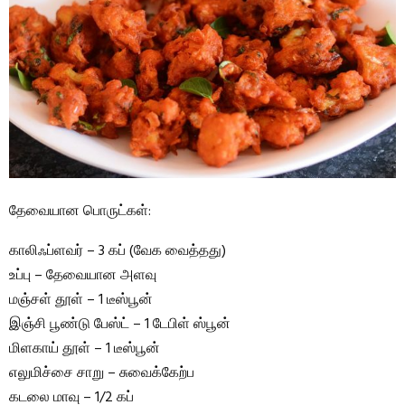
தேவையான பொருட்கள்:
காலிஃப்ளவர் – 3 கப் (வேக வைத்தது)
உப்பு – தேவையான அளவு
மஞ்சள் தூள் – 1 டீஸ்பூன்
இஞ்சி பூண்டு பேஸ்ட் – 1 டேபிள் ஸ்பூன்
மிளகாய் தூள் – 1 டீஸ்பூன்
எலுமிச்சை சாறு – சுவைக்கேற்ப
கடலை மாவு – 1/2 கப்