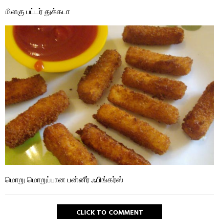
மிளகு பட்டர் துக்கடா
மொறு மொறுப்பான பன்னீர் ஃபிங்கர்ஸ்
CLICK TO COMMENT