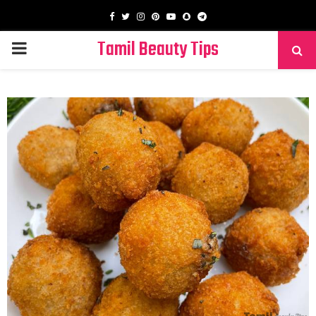
Facebook
Twitter
Instagram
Pinterest
Youtube
Snapchat
Telegram
Tamil Beauty Tips
PRIMARY
MENU