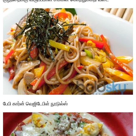
பேபி கார்ன் வெஜிடேபிள் நூடுல்ஸ்