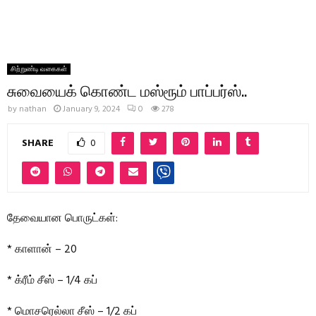
சிற்றுண்டி வகைகள்
சுவையைக் கொண்ட மஸ்ரூம் பாப்பர்ஸ்..
by
nathan
January 9, 2024
0
278
SHARE
0
தேவையான பொருட்கள்:
* காளான் – 20
* க்ரீம் சீஸ் – 1/4 கப்
* மொசரெல்லா சீஸ் – 1/2 கப்