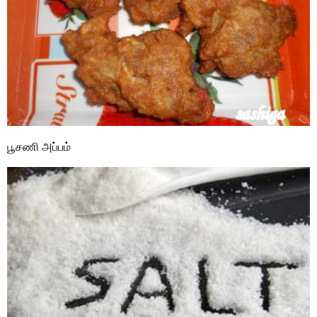
பூசணி அப்பம்