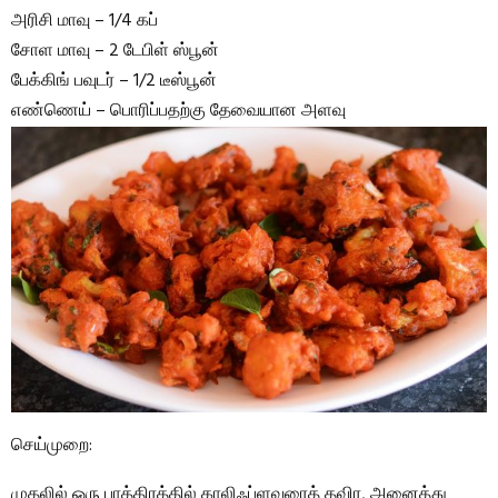
அரிசி மாவு – 1/4 கப்
சோள மாவு – 2 டேபிள் ஸ்பூன்
பேக்கிங் பவுடர் – 1/2 டீஸ்பூன்
எண்ணெய் – பொரிப்பதற்கு தேவையான அளவு
செய்முறை:
முதலில் ஒரு பாத்திரத்தில் காலிஃப்ளவரைத் தவிர, அனைத்து