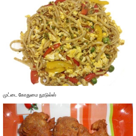
முட்டை கோதுமை நூடுல்ஸ்