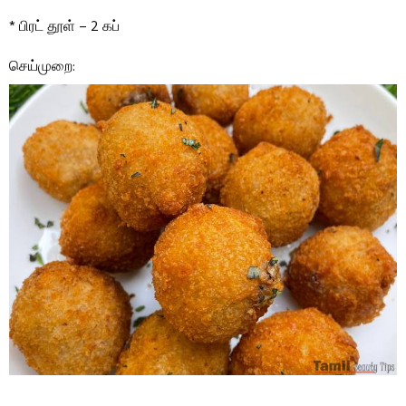
* பிரட் தூள் – 2 கப்
செய்முறை: