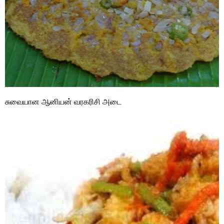
சுவையான ஆனியன் வரகரிசி அடை