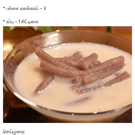
* பச்சை ஏலக்காய் – 3
* உப்பு – 1 சிட்டிகை
செய்முறை: