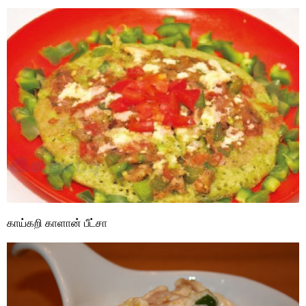
காய்கறி காளான் பீட்சா