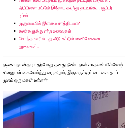
நீங்கள் கண்டதையும் முகத்துல தடவுறத விடுங்க…
ஆப்பிளை மட்டும் இதோட கலந்து தடவுங்க… சூப்பர்
டிப்ஸ்
முதுமையில் இளமை சாத்தியமா?
கண்களுக்கு ஏற்ற உணவுகள்
சொந்த ஊரில் புது வீடு கட்டும் மணிமேகலை
ஹுசைன்….
நடிகை நயன்தாரா தற்போது தனது நீண்ட நாள் காதலன் விக்னேஷ்
சிவனுடன் கைகோர்த்து வருகிறார், இருவருக்கும் வாடகை தாய்
மூலம் ஒரு மகன் உள்ளார்.