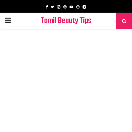
Facebook
Twitter
Instagram
Pinterest
Youtube
Snapchat
Telegram
Tamil Beauty Tips
PRIMARY
MENU