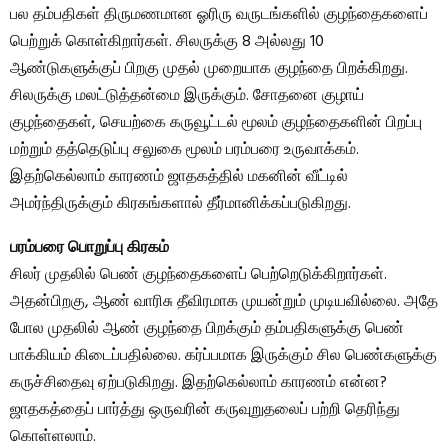
பல தம்பதிகள் திருமணமான ஓரிரு வருடங்களில் குழந்தைகளைப்
பெற்றுக் கொள்கிறார்கள். சிலருக்கு 8 அல்லது 10
ஆண்டுகளுக்குப் பிறகு முதல் முறையாக குழந்தை பிறக்கிறது.
சிலருக்கு மலட்டுத்தன்மை இருக்கும். சோதனை குழாய்
குழந்தைகள், செயற்கை கருவூட்டல் மூலம் குழந்தைகளின் பிறப்பு
மற்றும் தத்தெடுப்பு சலுகை மூலம் பரம்பரை உருவாக்கம்.
இதற்கெல்லாம் காரணம் ஜாதகத்தில் மகனின் வீட்டில்
அமர்ந்திருக்கும் கிரகங்களால் தீர்மானிக்கப்படுகிறது.
பரம்பரை பொறுப்பு கிரகம்
சிலர் முதலில் பெண் குழந்தைகளைப் பெற்றெடுக்கிறார்கள்.
அதன்பிறகு, ஆண் வாரிசு தீவிரமாக முயன்றும் முடியவில்லை. அதே
போல முதலில் ஆண் குழந்தை பிறக்கும் தம்பதிகளுக்கு பெண்
பாக்கியம் கிடைப்பதில்லை. கர்ப்பமாக இருக்கும் சில பெண்களுக்கு
கருச்சிதைவு ஏற்படுகிறது. இதற்கெல்லாம் காரணம் என்ன?
ஜாதகத்தைப் பார்த்து ஒருவரின் கருவுறுதலைப் பற்றி தெரிந்து
கொள்ளலாம்.