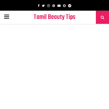
Facebook
Twitter
Instagram
Pinterest
Youtube
Snapchat
Telegram
Tamil Beauty Tips
PRIMARY
MENU