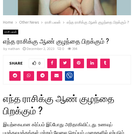
Home
Other News
ராசி பலன்
எந்த ராசிக்கு ஆண் குழந்தை பிறக்கும் ?
ராசி பலன்
எந்த ராசிக்கு ஆண் குழந்தை பிறக்கும் ?
by
nathan
December 2, 2023
0
394
SHARE
0
எந்த ராசிக்கு ஆண் குழந்தை
பிறக்கும் ?
இயற்கையான கர்ப்பம் இப்போது அரிதாகிவிட்டது. உணவுப்
பழக்கவழக்கங்கள் மற்றும் வேலை செய்யும் முறைகளில் ஏற்படும்