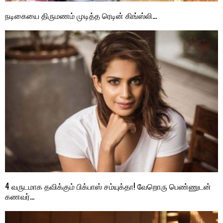
நடிகையை திருமணம் முடித்த ரெடின் கிங்ஸ்லி…
4 வருடமாக தவிக்கும் பிக்பாஸ் சம்யுக்தா! வேறொரு பெண்ணுடன்
கணவர்…