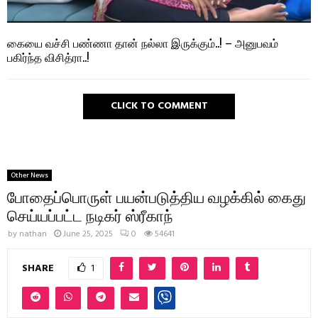
கையை வச்சி பண்ணா தான் நல்லா இருக்கும்..! – அனுபவம்
பகிர்ந்த விசித்ரா..!
CLICK TO COMMENT
Other News
போதைப்பொருள் பயன்படுத்திய வழக்கில் கைது
செய்யப்பட்ட நடிகர் ஸ்ரீகாந்
by
nathan
June 25, 2025
0
54641
SHARE
1