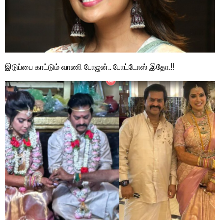
இடுப்பை காட்டும் வாணி போஜன்.. போட்டோஸ் இதோ.!!