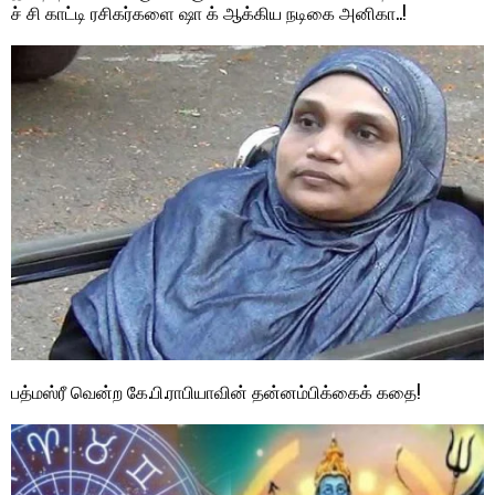
ச் சி காட்டி ரசிகர்களை ஷா க் ஆக்கிய நடிகை அனிகா..!
பத்மஸ்ரீ வென்ற கே.பி.ராபியாவின் தன்னம்பிக்கைக் கதை!