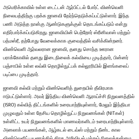
அமெரிக்காவில் உள்ள டைட்டன் ஆர்பிட்டல் போர்ட் விண்வெளி
நிலையத்திற்கு பறக்க ஜானவி தேர்ந்தெடுக்கப்பட்டுள்ளார். இந்த
பணி அடுத்த நான்கு ஆண்டுகளுக்குள் தொடங்கப்படும் என்று
எதிர்பார்க்கப்படுகிறது. ஜானவியின் பெற்றோர் ஸ்ரீனிவாஸ் மற்றும்
பத்மஸ்ரீ, தற்போது வேலைக்காக குவைத்தில் வசிக்கின்றனர்.
விண்வெளி ஆர்வலரான ஜானவி, தனது சொந்த ஊரான
பராக்கோலில் தனது இடைநிலைக் கல்வியை முடித்தார், பின்னர்
பஞ்சாபில் உள்ள லவ்லி தொழில்நுட்பக் கல்லூரியில் இளங்கலைப்
படிப்பை முடித்தார்.
ஜானவி கல்வி மற்றும் விண்வெளித் துறையில் தீவிரமாக
ஈடுபட்டுள்ளார். அவர் இந்திய விண்வெளி ஆராய்ச்சி நிறுவனத்தில்
(ISRO) கல்வித் திட்டங்களில் உரையாற்றியுள்ளார், மேலும் இந்தியா
முழுவதும் உள்ள தேசிய தொழில்நுட்ப நிறுவனங்கள் (NITகள்)
உள்ளிட்ட உயர் நிறுவனங்களில் மாணவர்களிடம் உரையாற்றியுள்ளார்.
அனலாக் பயணங்கள், ஆழ்கடல் டைவ்ஸ் மற்றும் நீண்ட கால
விண்வெளிப் பயணத்தில் கிரக அறிவியல் மற்றும் நிலைத்தன்மை