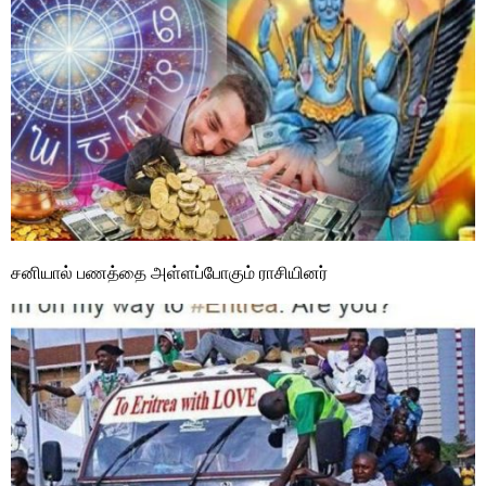
சனியால் பணத்தை அள்ளப்போகும் ராசியினர்