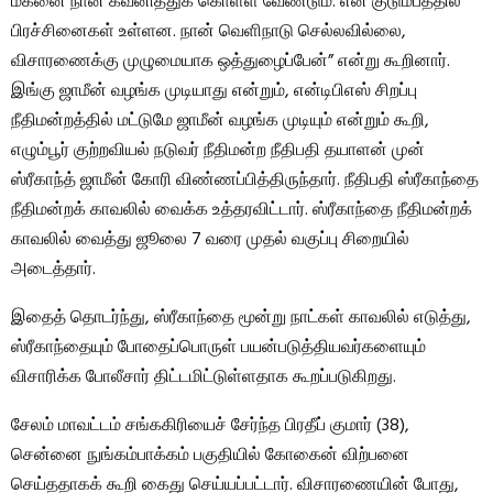
மகனை நான் கவனித்துக் கொள்ள வேண்டும். என் குடும்பத்தில்
பிரச்சினைகள் உள்ளன. நான் வெளிநாடு செல்லவில்லை,
விசாரணைக்கு முழுமையாக ஒத்துழைப்பேன்” என்று கூறினார்.
இங்கு ஜாமீன் வழங்க முடியாது என்றும், என்டிபிஎஸ் சிறப்பு
நீதிமன்றத்தில் மட்டுமே ஜாமீன் வழங்க முடியும் என்றும் கூறி,
எழும்பூர் குற்றவியல் நடுவர் நீதிமன்ற நீதிபதி தயாளன் முன்
ஸ்ரீகாந்த் ஜாமீன் கோரி விண்ணப்பித்திருந்தார். நீதிபதி ஸ்ரீகாந்தை
நீதிமன்றக் காவலில் வைக்க உத்தரவிட்டார். ஸ்ரீகாந்தை நீதிமன்றக்
காவலில் வைத்து ஜூலை 7 வரை முதல் வகுப்பு சிறையில்
அடைத்தார்.
இதைத் தொடர்ந்து, ஸ்ரீகாந்தை மூன்று நாட்கள் காவலில் எடுத்து,
ஸ்ரீகாந்தையும் போதைப்பொருள் பயன்படுத்தியவர்களையும்
விசாரிக்க போலீசார் திட்டமிட்டுள்ளதாக கூறப்படுகிறது.
சேலம் மாவட்டம் சங்ககிரியைச் சேர்ந்த பிரதீப் குமார் (38),
சென்னை நுங்கம்பாக்கம் பகுதியில் கோகைன் விற்பனை
செய்ததாகக் கூறி கைது செய்யப்பட்டார். விசாரணையின் போது, ​​