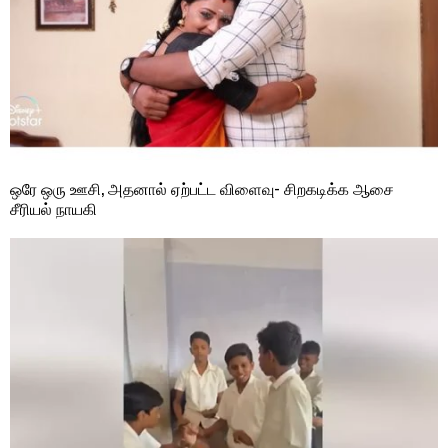
ஒரே ஒரு ஊசி, அதனால் ஏற்பட்ட விளைவு- சிறகடிக்க ஆசை
சீரியல் நாயகி