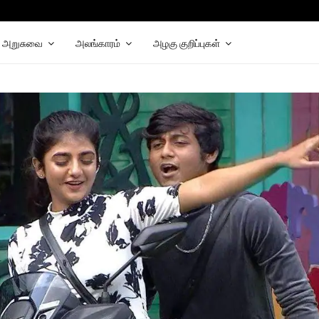
chat
elegram
அறுசுவை
அலங்காரம்
அழகு குறிப்புகள்