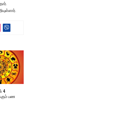
ார்.
ுள்ளார்.
் 4
க்கும் பண