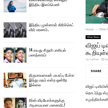
இந்திய இளம்பெண்
இந்திய முன்னாள் கிரிக்கெட்
வீரர் மரணம்..
Home
Other
Other News
விஜய் ட
14 வயது சிறுமி பாலியல்
கூறியுள்
பலாத்காரம்
by
nathan
No
SHARE
திருமாவளவன் பரபரப்பு பேச்சு:
இந்து மதம் என்ற ஒன்றே
இல்லை
விஜய் டிவியி
தொடர்ந்து ஸ
சமுத்திரக்கனி
ரீல்ஸ் வீடியோக்களுக்கு
அடிமையான மனைவி..!