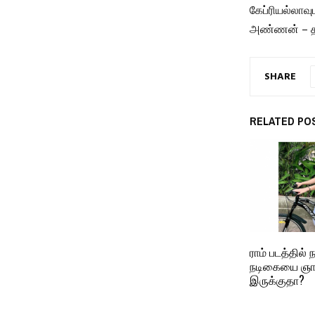
கேப்ரியல்லாவு
அண்ணன் – தங
SHARE
RELATED PO
ராம் படத்தில் 
நடிகையை ஞா
இருக்குதா?