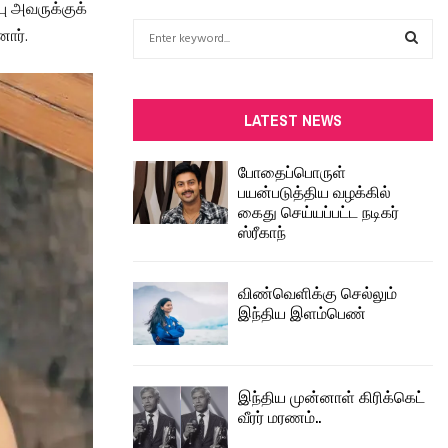
பு அவருக்குக்
S
ார்.
e
a
S
r
c
E
LATEST NEWS
h
f
A
போதைப்பொருள்
o
பயன்படுத்திய வழக்கில்
r
R
கைது செய்யப்பட்ட நடிகர்
:
ஸ்ரீகாந்
C
H
விண்வெளிக்கு செல்லும்
இந்திய இளம்பெண்
இந்திய முன்னாள் கிரிக்கெட்
வீரர் மரணம்..