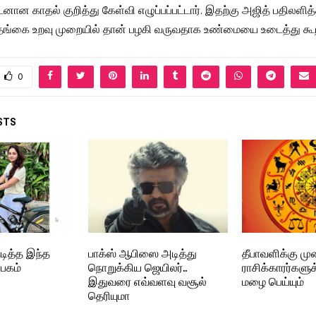
டனான காதல் குறித்து கேள்வி எழுப்பப்பட்டார். இதற்கு அஜித் பதிலளித்த
்கை உறவு முறையில் தான் பழகி வருவதாக உண்மையை உடைத்து கூறிய
0
STS
நடித்த இந்த
பாக்ஸ் ஆபிஸை அடித்து
தீபாவளிக்கு முன
பகம்
நொறுக்கிய ஜெயிலர்..
ராசிக்காரர்களு
இதுவரை எவ்வளவு வசூல்
மழை பெய்யும்
தெரியுமா