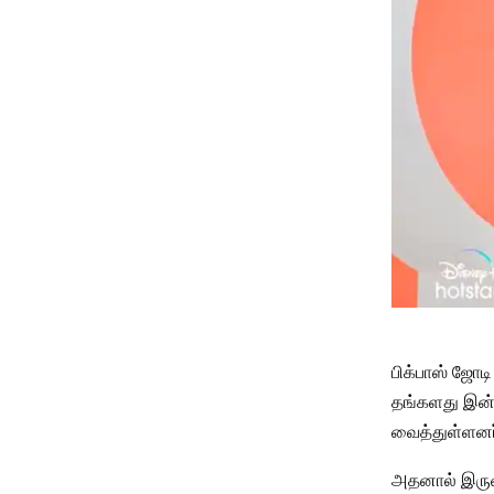
பிக்பாஸ் ஜோட
தங்களது இன்
வைத்துள்ளனர
அதனால் இருவர