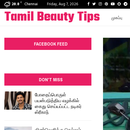
C
Facebook
Twitter
Instagram
Pinterest
Youtube
Snap
T
28.8
Chennai
Friday, Aug 7, 2026
Tamil Beauty Tips
முகப்பு
FACEBOOK FEED
DON'T MISS
போதைப்பொருள்
பயன்படுத்திய வழக்கில்
கைது செய்யப்பட்ட நடிகர்
ஸ்ரீகாந்
விண்வெளிக்கு செல்லும்