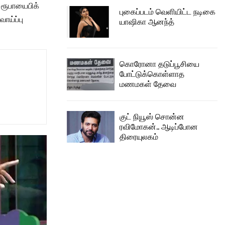
 ரூபாயைபிக்
புகைப்படம் வெளியிட்ட நடிகை
ாய்ப்பு
யாஷிகா ஆனந்த்
கொரோனா தடுப்பூசியை
போட்டுக்கொள்ளாத
மணமகள் தேவை
குட் நியூஸ் சொன்ன
ரவிமோகன்.. ஆடிப்போன
திரையுலகம்