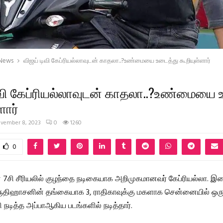
 News
விஜய் டிவி கேப்ரியல்லாவுடன் காதலா..?உண்மையை உடைத்து கூறியுள்ளார்
ிவி கேப்ரியல்லாவுடன் காதலா..?உண்மையை 
ளார்
vember 8, 2023
0
1260
0
ன் 7சி சீரியலில் குழந்தை நடிகையாக அறிமுகமானவர் கேப்ரியல்லா. இ
்ருதிஹாசனின் தங்கையாக 3, ராதிகாவுக்கு மகளாக சென்னையில் ஒரு
 நடித்த அப்பாஆகிய படங்களில் நடித்தார்.