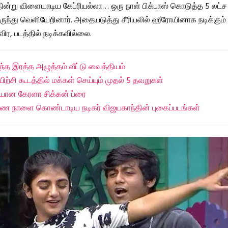
ன்று விளையாடிய கேப்ரியல்லா… ஒரு நாள் பிக்பாஸ் கொடுத்த 5 லட்ச
 இருந்து வெளியேறினார். அதையடுத்து சீரியலில் ஹீரோயினாக நடிக்கும் வ
ிர, படத்தில் நடிக்கவில்லை.
்த இரத்த அழுத்தம் வீட்டு வைத்தியம்
யிற்சி கூடத்தில் மக்கள் செய்யும் முதல் 5 தவறுகள்
யான கேரளா சிக்கன் ப்ரை
மண நாளை கொண்டாடிய நடிகர் விஜயகாந்தின் புகைப்படங்கள்