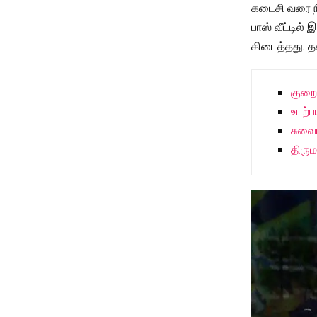
கடைசி வரை நி
பாஸ் வீட்டில்
கிடைத்தது. தவ
குறைந
உடற்ப
சுவை
திரு