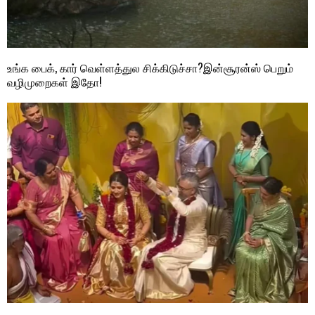
உங்க பைக், கார் வெள்ளத்துல சிக்கிடுச்சா?இன்சூரன்ஸ் பெறும்
வழிமுறைகள் இதோ!