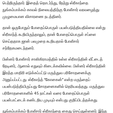
பெற்றிருந்தார். இதைத் தொடர்ந்து, நேற்று ஸ்ரீகாந்தை
நுங்கம்பாக்கம் காவல் நிலையத்திற்கு போலீசார் வரவழைத்து
முழுமையான விசாரணை நடத்தினர்.
தான் ஒருபோதும் போதைப்பொருள் பயன்படுத்தியதில்லை என்று
ஸ்ரீகாந்த் கூறியிருந்தாலும், தான் போதைப்பொருள் சப்ளை
செய்ததாக ஜான் பலமுறை கூறியதால் போலீசார்
சந்தேகமடைந்தனர்.
பின்னர் போலீசார் சாலிகிராமத்தில் உள்ள ஸ்ரீகாந்தின் வீட்டைத்
தேடினர், ஆனால் எதுவும் கிடைக்கவில்லை. பின்னர் ஸ்ரீகாந்தின்
இரத்த மாதிரி எடுக்கப்பட்டு மருத்துவ பரிசோதனைக்கு
அனுப்பப்பட்டது. ஸ்ரீகாந்த் “கோகைன்” என்ற மருந்தைப்
பயன்படுத்தியிருப்பது சோதனைகளில் தெரியவந்தது. மருத்துவ
பரிசோதனைகளில் 45 நாட்கள் வரை போதைப்பொருள்
பயன்பாட்டைக் கண்டறிய முடியும் என்பது குறிப்பிடத்தக்கது.
நுங்கம்பாக்கம் போலீசார் ஸ்ரீகாந்தை கைது செய்துள்ளனர். இந்த