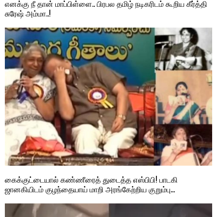
எனக்கு நீ தான் மாப்பிள்ளை.. பிரபல தமிழ் நடிகரிடம் கூறிய கீர்த்தி
சுரேஷ் அம்மா..!
கைக்குட்டையால் கண்ணீரைத் துடைத்த எஸ்பிபி! பாடகி
ஜானகியிடம் குழந்தையாய் மாறி அரங்கேற்றிய குறும்பு…