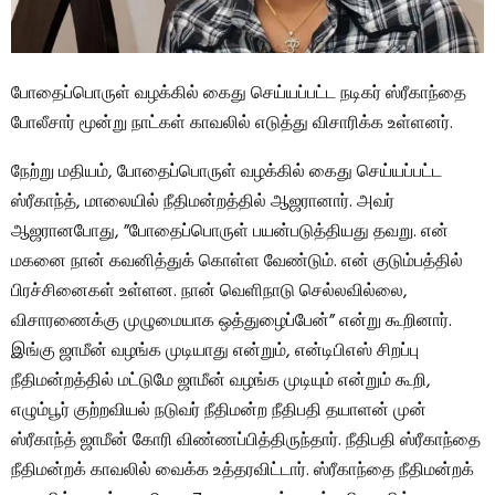
போதைப்பொருள் வழக்கில் கைது செய்யப்பட்ட நடிகர் ஸ்ரீகாந்தை
போலீசார் மூன்று நாட்கள் காவலில் எடுத்து விசாரிக்க உள்ளனர்.
நேற்று மதியம், போதைப்பொருள் வழக்கில் கைது செய்யப்பட்ட
ஸ்ரீகாந்த், மாலையில் நீதிமன்றத்தில் ஆஜரானார். அவர்
ஆஜரானபோது, ​​”போதைப்பொருள் பயன்படுத்தியது தவறு. என்
மகனை நான் கவனித்துக் கொள்ள வேண்டும். என் குடும்பத்தில்
பிரச்சினைகள் உள்ளன. நான் வெளிநாடு செல்லவில்லை,
விசாரணைக்கு முழுமையாக ஒத்துழைப்பேன்” என்று கூறினார்.
இங்கு ஜாமீன் வழங்க முடியாது என்றும், என்டிபிஎஸ் சிறப்பு
நீதிமன்றத்தில் மட்டுமே ஜாமீன் வழங்க முடியும் என்றும் கூறி,
எழும்பூர் குற்றவியல் நடுவர் நீதிமன்ற நீதிபதி தயாளன் முன்
ஸ்ரீகாந்த் ஜாமீன் கோரி விண்ணப்பித்திருந்தார். நீதிபதி ஸ்ரீகாந்தை
நீதிமன்றக் காவலில் வைக்க உத்தரவிட்டார். ஸ்ரீகாந்தை நீதிமன்றக்