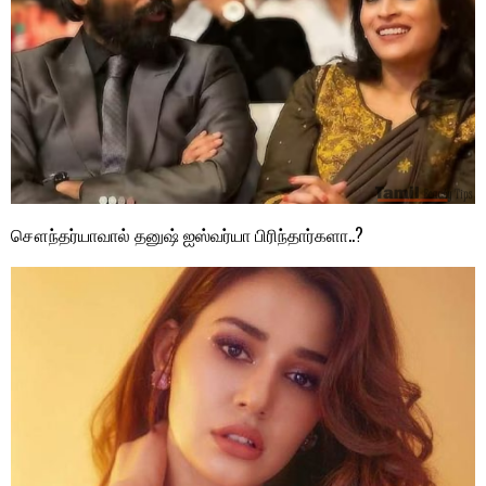
சௌந்தர்யாவால் தனுஷ் ஐஸ்வர்யா பிரிந்தார்களா..?