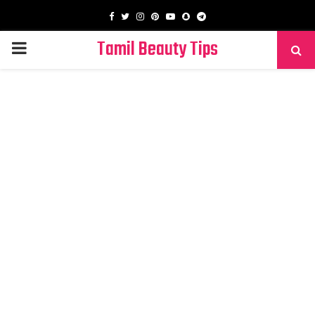
Facebook
Twitter
Instagram
Pinterest
Youtube
Snapchat
Telegram
Tamil Beauty Tips
PRIMARY
MENU